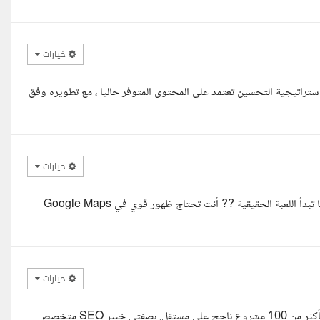
خيارات
استاذ خالد. اختصاصي تطوير مواقع وتحسين seo شامل، استراتيجية التحسين تعتمد على المحتوى المتوفر حاليا ، مع تطويره وفق
خيارات
واضح إنك تريد المشتل يظهر أول لما العميل يكتب مشتل قريب مني وهنا تبدأ اللعبة الحقيقية ?? أنت تحتاج ظهور قوي في Google Maps
خيارات
مرحبا أستاذ خالد، معكم شرف الدين مهندس برمجيات و محترف SEO بأكثر من 100 مشروع ناجح على مستقل. بصفتي خبير SEO متخصص