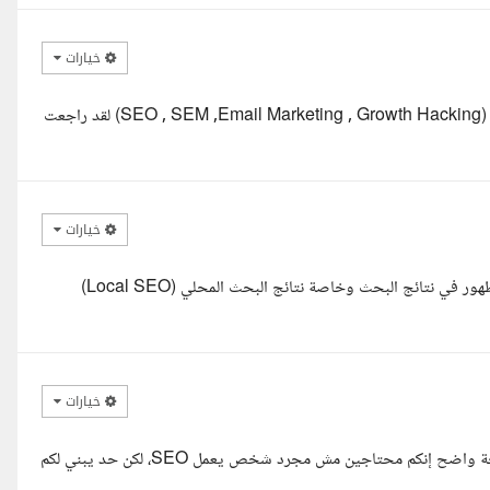
خيارات
السلام عليكم انا م/محمد ايمن متخصص في التسويق الرقمي بالاخص ال (SEO , SEM ,Email Marketing , Growth Hacking) لقد راجعت
خيارات
أسعد الله أوقاتكم بكل خير، أنا مختصة SEO بخبرة عملية في تحسين الظهور في نتائج البحث وخاصة نتائج البحث المحلي (Local SEO)
خيارات
السلام عليكم ورحمة الله وبركاته، اطلعت على تفاصيل مشروعكم، وبصراحة واضح إنكم محتاجين مش مجرد شخص يعمل SEO، لكن حد يبني لكم