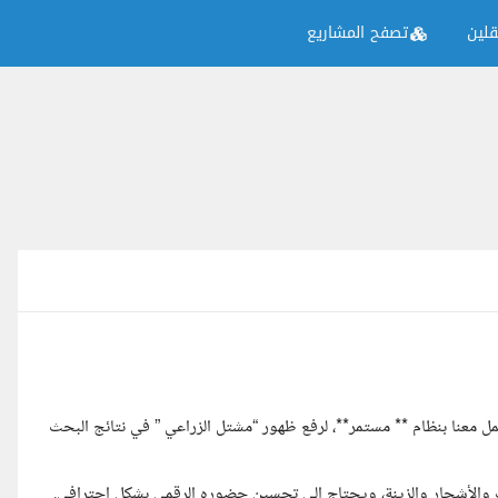
لين
تصفح المشاريع
خصص محترف في **تحسين محركات البحث (SEO)** للعمل معنا بنظام ** مستمر**، لرفع ظهور “مشتل الزراعي ” في نتائج البحث
والأشجار والزينة، ويحتاج إلى تحسين حضوره الرقمي بشكل احترافي.