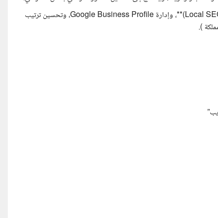
نرغب في مستقل لديه خبرة مثبتة في **SEO لقطاع الأعمال المحلية (Local SEO)**، وإدارة Google Business Profile، وتحسين ترتيب
لكة ).
يب”