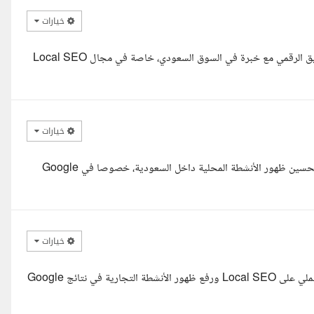
خيارات
السلام عليكم ، أنا متخصصة في تحسين محركات البحث (SEO) والتسويق الرقمي مع خبرة في السوق السعودي، خاصة في مجال Local SEO
خيارات
مرحبا، أنا إيمان، متخصصة في SEO و Local SEO، وعندي خبرة في تحسين ظهور الأنشطة المحلية داخل السعودية، خصوصا في Google
خيارات
مرحبا، أنا مجدي، مختص في تحسين محركات البحث (SEO) مع تركيز عملي على Local SEO ورفع ظهور الأنشطة التجارية في نتائج Google