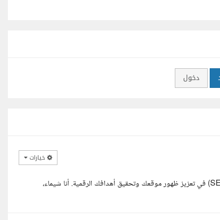
دخول
خيارات
لقد قرأت مشروعك بعناية، وأدرك تماما أهمية تحسين محركات البحث (SEO) في تعزيز ظهور موقعك وتحقيق أهدافك الرقمية. أنا شيماء،