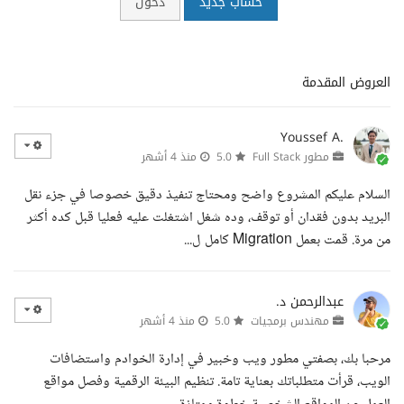
حساب جديد
دخول
العروض المقدمة
Youssef A.
مطور Full Stack
5.0
منذ 4 أشهر
السلام عليكم المشروع واضح ومحتاج تنفيذ دقيق خصوصا في جزء نقل
البريد بدون فقدان أو توقف، وده شغل اشتغلت عليه فعليا قبل كده أكثر
من مرة. قمت بعمل Migration كامل ل...
عبدالرحمن د.
مهندس برمجيات
5.0
منذ 4 أشهر
مرحبا بك، بصفتي مطور ويب وخبير في إدارة الخوادم واستضافات
الويب، قرأت متطلباتك بعناية تامة. تنظيم البيئة الرقمية وفصل مواقع