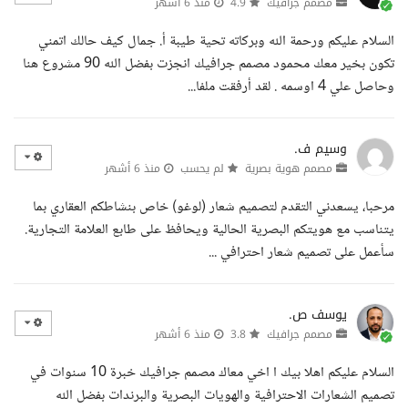
مصمم جرافيك
4.9
منذ 6 أشهر
السلام عليكم ورحمة الله وبركاته تحية طيبة أ. جمال كيف حالك اتمني
تكون بخير معك محمود مصمم جرافيك انجزت بفضل الله 90 مشروع هنا
وحاصل علي 4 اوسمه . لقد أرفقت ملفا...
وسيم ف.
مصمم هوية بصرية
لم يحسب
منذ 6 أشهر
مرحبا، يسعدني التقدم لتصميم شعار (لوغو) خاص بنشاطكم العقاري بما
يتناسب مع هويتكم البصرية الحالية ويحافظ على طابع العلامة التجارية.
سأعمل على تصميم شعار احترافي ...
يوسف ص.
مصمم جرافيك
3.8
منذ 6 أشهر
السلام عليكم اهلا بيك ا اخي معاك مصمم جرافيك خبرة 10 سنوات في
تصميم الشعارات الاحترافية والهويات البصرية والبرندات بفضل الله