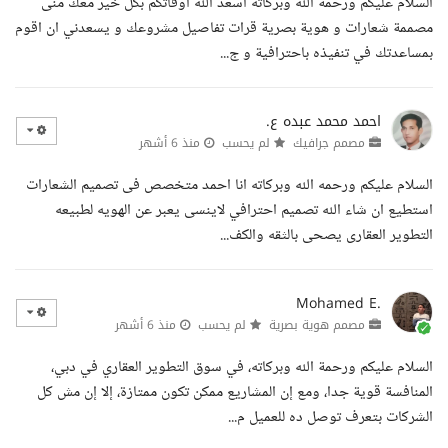
السلام عليكم ورحمة الله وبركاته اسعد الله أوقاتكم بكل خير معك منى
مصممة شعارات و هوية بصرية قرات تفاصيل مشروعك و يسعدني ان اقوم
بمساعدتك في تنفيذه باحترافية و ج...
احمد محمد عبده ع.
مصمم جرافيك
لم يحسب
منذ 6 أشهر
السلام عليكم ورحمه الله وبركاته انا احمد متخصص فى تصميم الشعارات
استطيع ان شاء الله تصميم احترافي لاينسى يعبر عن الهويه لطبيعه
التطوير العقارى يصحى بالثقه والكف...
Mohamed E.
مصمم هوية بصرية
لم يحسب
منذ 6 أشهر
السلام عليكم ورحمة الله وبركاته، في سوق التطوير العقاري في دبي،
المنافسة قوية جدا، ومع إن المشاريع ممكن تكون ممتازة، إلا إن مش كل
الشركات بتعرف توصل ده للعميل م...