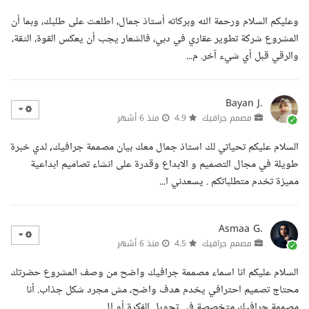
وعليكم السلام ورحمة الله وبركاته أستاذ جمال، اطلعت على طلبك، وبما أن
المشروع شركة تطوير عقاري في دبي، فالشعار يجب أن يعكس القوة، الثقة،
والرقي قبل أي شيء آخر. م...
Bayan J.
مصمم جرافيك
4.9
منذ 6 أشهر
السلام عليكم تحياتي لك استاذ جمال معك بيان مصممة جرافيك, لدي خبرة
طويلة في مجال التصميم و الابداع وقدرة على انشاء تصاميم ابداعية
مميزة تخدم متطلباتكم . يسعدني ا...
Asmaa G.
مصمم جرافيك
4.5
منذ 6 أشهر
السلام عليكم انا اسماء مصممة جرافيك واضح من وصف المشروع حضرتك
محتاج تصميم احترافي يخدم هدف واضح، مش مجرد شكل جذاب. أنا
مصممة جرافيك متخصصة في تحويل الفكرة أو ال...