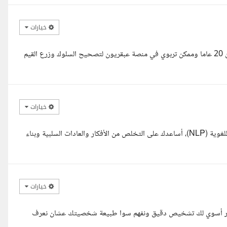
خيارات
أنا معلم ومرشد تربوي متخصص في علوم القرآن والسلوك القيمي لأكثر من 20 عاما وممكن تربوي في منصة عبقريون لتصحيح السلوك وزرع القيم
خيارات
أنا لايف كوتش معتمد متخصص في تغيير السلوكيات والبرمجة العصبية اللغوية (NLP)، أساعدك على التخلص من الأفكار والعادات السلبية وبناء
خيارات
 اقدر أسوي لك تشخيص دقيق ونفهم سوا طبيعة شخصيتك عشان نعرف