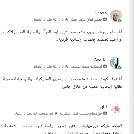
محمد ا.
معلم قران كريم مجاز
5.0
منذ 6 أشهر
،و أجيد تصميم جلسات إرشادية فردية...
Aya K.
أخصائية صحة نفسية
5.0
منذ 6 أشهر
عقلية إيجابية عملية من خلال جلس...
ليان ا.
مترجمةومعلمة لغة انجليزية
لم يحسب
منذ 6 أشهر
السلام عليكم لدي مهارة في فهم الاخرين واعطائهم دفعات من الشغف
نتعامل معها نوصل لجذور السلوك السيء ونغير...