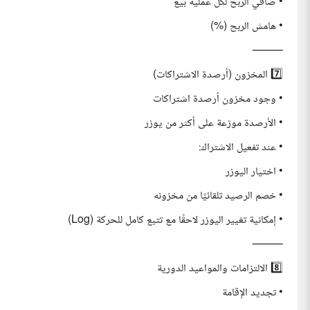
• صافي الربح لكل عملية بيع
• هامش الربح (%)
⸻
7️⃣ المخزون (أرصدة الاشتراكات)
• وجود مخزون أرصدة اشتراكات
• الأرصدة موزعة على أكثر من يوزر
• عند تفعيل الاشتراك:
• اختيار اليوزر
• خصم الرصيد تلقائيًا من مخزونه
• إمكانية تغيير اليوزر لاحقًا مع تتبع كامل للحركة (Log)
⸻
8️⃣ الالتزامات والمواعيد الدورية
• تجديد الإقامة