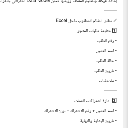
إعادة هيكلة وتنظيم الملفات وربطها ضمن Data Model احترافي جاهز للتحليل والتقارير عبر Power BI.
⸻
✅ نطاق النظام المطلوب داخل Excel
1️⃣ متابعة طلبات المتجر
• رقم الطلب
• اسم العميل
• حالة الطلب
• تاريخ الطلب
• ملاحظات
⸻
2️⃣ إدارة اشتراكات العملاء
• اسم العميل + رقم الاشتراك + نوع الاشتراك
• تاريخ البداية والنهاية