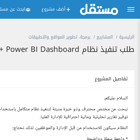
أضف مشروع
ابحث عن مستق
الرئيسية
المشاريع
برمجة، تطوير المواقع والتطبيقات
طلب تنفيذ نظام Excel + Power BI Dashboard لإدارة وتشغيل متجر منتجات رقمية (محاسبي وتشغيلي)
تفاصيل المشروع
السلام عليكم،
توفير تقارير تحليلية ومالية احترافية للإدارة العليا.
النظام سيكون للاستخدام من قبل الإدارة والموظفين، لذلك نحتاج:
• واجهة سهلة وواضحة