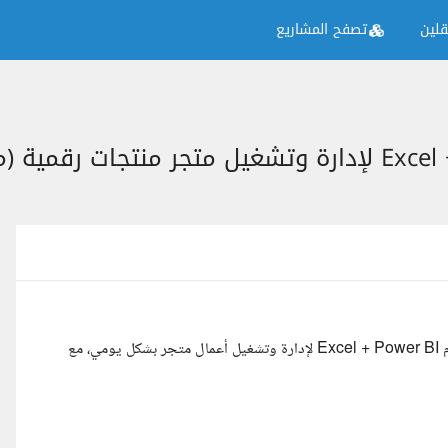
لين
تصفح المشاريع
نبحث عن مختص محترف وذو خبرة مثبتة لتنفيذ نظام متكامل باستخدام Excel + Power BI لإدارة وتشغيل أعمال متجر بشكل يومي، مع