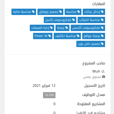
المهارات
إدخال بيانات
محاسبة
تصميم بروفايل
محاسبة مالية
محاسبة الضرائب
مايكروسوفت إكسل
مايكروسوفت أكسس
برمجة
إدارة المبيعات
برمجة مواقع
محاسبة تكاليف
Power BI
تصميم داش بورد
صاحب المشروع
Muh U.
مسوق رقمي
تاريخ التسجيل
12 فبراير 2021
معدل التوظيف
33.33%
المشاريع المفتوحة
0
مشاريع قيد التنفيذ
0