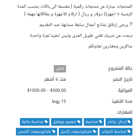
المنتجات عبارة عن منتجات رقمية ( مقسمة الى باقات بحسب المدة
الزمنية + اجهزة) دولار و ريال ( ارقام الأجهزة و بطاقاتها مهمة )
? يرجى إرفاق نماذج أعمال سابقة مشابهة عند التقديم.
نبحث عن شريك تقني طويل المدى وليس تنفيذ لمرة واحدة.
شاكرين ومقدّرين تعاونكم.
حالة المشروع
مُغلق
تاريخ النشر
منذ 6 أشهر
الميزانية
$500.00 - $1000.00
مدة التنفيذ
15 يوما
المهارات
إدخال بيانات
محاسبة
تصميم بروفايل
محاسبة مالية
محاسبة الضرائب
مايكروسوفت إكسل
مايكروسوفت أكسس