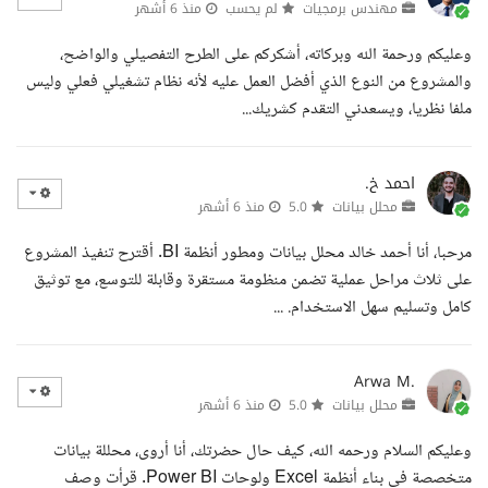
مهندس برمجيات
لم يحسب
منذ 6 أشهر
وعليكم ورحمة الله وبركاته، أشكركم على الطرح التفصيلي والواضح،
والمشروع من النوع الذي أفضل العمل عليه لأنه نظام تشغيلي فعلي وليس
ملفا نظريا، ويسعدني التقدم كشريك...
احمد خ.
محلل بيانات
5.0
منذ 6 أشهر
مرحبا، أنا أحمد خالد محلل بيانات ومطور أنظمة BI. أقترح تنفيذ المشروع
على ثلاث مراحل عملية تضمن منظومة مستقرة وقابلة للتوسع، مع توثيق
كامل وتسليم سهل الاستخدام. ...
Arwa M.
محلل بيانات
5.0
منذ 6 أشهر
وعليكم السلام ورحمه الله، كيف حال حضرتك، أنا أروى، محللة بيانات
متخصصة في بناء أنظمة Excel ولوحات Power BI. قرأت وصف