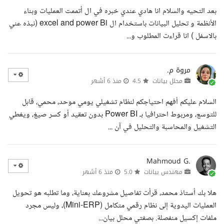
بعد التحيه والسلام انا هادي عندي خبره في ال أتممت العمليات وبناء
الأنظمة و تحليل البيانات باستخدام ال excel and power Bi (نبذه عني
بالاسفل ) انا قراءت المطلوب و...
مروة م.
محلل بيانات
4.5
منذ 6 أشهر
السلام عليكم أفهم احتياجكم لنظام تشغيلي يومي موحد، محمي، قابل
للتوسع، ومربوط احترافيا بـ Power BI بدون تعقيد أو كسر صيغ، ويغطي
التشغيل والمحاسبة والتحليل في آن ...
Mahmoud G.
مهندس بيانات
5.0
منذ 6 أشهر
هلا بك أستاذ محمد، قرأت تفاصيل مشروعك بعناية، وما تطلبه هو تحويل
العمليات اليدوية إلى نظام رقمي متكامل (Mini-ERP)، وليس مجرد
ملفات إكسيل منفصلة. بصفتي محلل بيان...