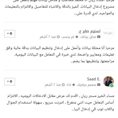
مرحبا استاذ ريان أنا محمد محاسب و مدخل بيانات مهتم بالعمل على
مشروع إدخال البيانات. أتميز بالدقة والانتباه للتفاصيل والالتزام بالتعليمات
والمواعيد. لدي قدرة على...
تسنيم صابر ع.
محلل بيانات
لم يحسب
منذ 7 أشهر
مرحبا أنا محللة بيانات وأعمل على إدخال وتنظيم البيانات بدقة عالية وفق
تعليمات ومعايير واضحة. لدي خبرة في التعامل مع البيانات اليومية،
مراجعتها، وتنظيمها بما يضم...
Saad E.
مصمم جرافيك
4.6
منذ 7 أشهر
مساء الخير مستر ريان ، اقدم لك عرض مقابل الادخالات اليوميه ، الالتزام
أساس التعامل حيث انني متفرغ ، انترنت سريع ، سهولة استخدام الجوال
واللاب توب في إدخال البيا...