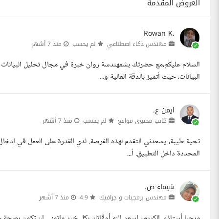
العروض المقدمة
Rowan K.
مهندس ذكاء اصطناعي
لم يحسب
منذ 7 أشهر
السلام عليكم،مع حضرتك بشمهندسة روان خبرة في مجال تحليل البيانات 
البيانات، حيث أتميز بالدقة العالية و...
ايمن ع.
كاتب محتوى مواقع
لم يحسب
منذ 7 أشهر
تحية طيبة، يسعدني التقدم لهذه الفرصة. لدي القدرة على العمل في إدخال ال
المحددة داخل التطبيق. أ...
شيماء ص.
مهندس برمجيات و جرافيك
4.9
منذ 7 أشهر
مرحبا أستاذي الكريم،، اسعد الله أوقاتك بكل خير واتمنى ان تكون بصحة 