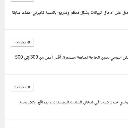
مل على ادخال البيانات بشكل منظم وسريع. بالنسبة لخبرتي، عملت سابقا
خيارات
مرحبا، أنا إيمان، شخص منظم ودقيق في إدخال البيانات، وبقدر ألتزم بالشغل اليومي بدون الحاجة لمتابعة مستمرة. أقدر أعمل من 300 إلى 500
خيارات
 خبرة كبيرة في ادخال البيانات للتطبيقات والمواقع الإلكترونية