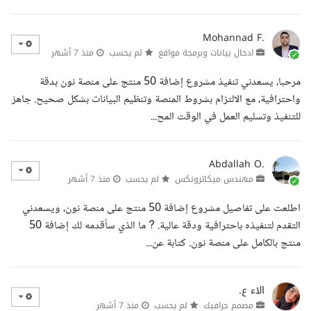
Mohannad F.
ادخال بيانات وبرمجة مواقع
لم يحسب
منذ 7 أشهر
مرحبا، يسعدني تنفيذ مشروع إضافة 50 منتج على منصة نون بدقة
واحترافية، مع الالتزام بشروط المنصة وتنظيم البيانات بشكل صحيح. جاهز
للتنفيذ وتسليم العمل في الوقت المح...
Abdallah O.
مهندس ميكاترونكس
لم يحسب
منذ 7 أشهر
اطلعت على تفاصيل مشروع إضافة 50 منتج على منصة نون، ويسعدني
التقدم لتنفيذه باحترافية ودقة عالية. ? ما الذي سأقدمه لك إضافة 50
منتج بالكامل على منصة نون. كتابة عن...
الاء ع.
مصمم جرافيك
لم يحسب
منذ 7 أشهر