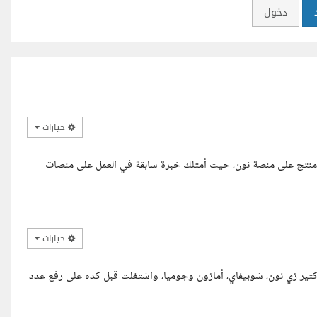
دخول
خيارات
سلام عليكم ورحمة الله وبركاته، يسعدني التقدم لتنفيذ مهمة إضافة 50 منتج على منصة نون، حيث أمتلك خبرة سابقة في العمل على منصات
خيارات
تير زي نون، شوبيفاي، أمازون وجوميا، واشتغلت قبل كده على رفع عدد