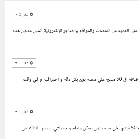
خيارات
 على العديد من المنصات والمواقع والمتاجر الإلكترونية أتمني منحي هذه
خيارات
السلام عليكم استاذ فتحي لقد قرأت عرضك و استطيع تنفيذ المطلوب و اضافه ال 50 منتج علي منصه نون بكل دقه و احترافيه و في وقت
خيارات
سلام عليكم ، اطلعت على تفاصيل المشروع، ويسعدني أساعدك في إضافة 50 منتج على منصة نون بشكل منظم واحترافي. سيتم - التأكد من