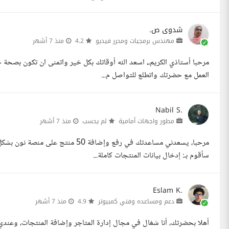
شدوى ص.
مهندس برمجيات ومحرر فيديو
4.2
منذ 7 أشهر
مرحبا أستاذي الكريم،، اسعد الله أوقاتك بكل خير واتمنى ان تكون بصحة 
العمل مع حضرتك واتطلع للتواصل م...
Nabil S.
مطور واجهات أمامية
لم يحسب
منذ 7 أشهر
مرحبا، يسعدني مساعدتك في رفع وإضاف
سأقوم بـ: إدخال بيانات المنتجات كاملة...
Eslam K.
دعم ومساعده وفني كمبيوتر
4.9
منذ 7 أشهر
أهلا بحضرتك، أنا شغال في مجال إدارة المتاجر وإضافة المنتجات، وعند