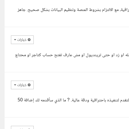
لى منصة نون بدقة واحترافية، مع الالتزام بشروط المنصة وتنظيم البيانات بشكل صحيح. جاهز
خيارات
له او زد او حتى ترينديول او مش عارف تفتح حساب كتاجر او محتاج
خيارات
اطلعت على تفاصيل مشروع إضافة 50 منتج على منصة نون، ويسعدني التقدم لتنفيذه باحترافية ودقة عالية. ? ما الذي سأقدمه لك إضافة 50