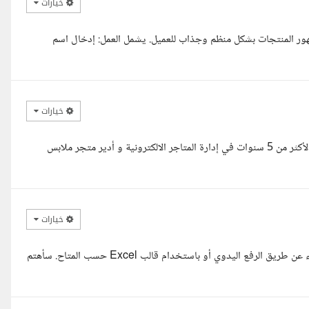
خيارات
أكد من ظهور المنتجات بشكل منظم وجذاب للعميل. يشمل العمل: إدخال اسم
خيارات
السلام عليكم أسعد الله أوقاتك بكل الخير أ. فتحي. معك سهام متخصصة لأكثر من 5 سنوات في إدارة المتاجر الالكترونية و أدير متجر ملابس
خيارات
السلام عليكم، يمكنني إضافة 50 منتج على منصة نون بدقة وتنظيم، سواء عن طريق الرفع اليدوي أو باستخدام قالب Excel حسب المتاح. سأهتم