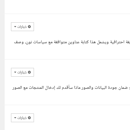
خيارات
 رفع 50 منتج علي منصة نون بطريقة احترافية ويشمل هذا كتابة عناوين متوافقة مع سياسات نون، وصف
خيارات
إضافة 50 منتج بدقة واحترافية مع ضمان جودة البيانات والصور ماذا سأقدم لك إدخال المنتجات مع الصور
خيارات