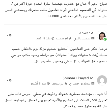
صباح الخير أ/ حنان مع حضرتك مهندسة سارة المقدم خبرة اكثر من 7
سنوات في التصميم الداخلي قرأت تفاصيل طلب حضرتك ويسعدني العمل
على هذا التصميم بافكار مختلفة و conce...
Anwar A.
مصمم داخلي
لم يحسب
منذ 8 أشهر
مرحبا, شكرا على التفاصيل. أستطيع تصميم غرفة نوم للأطفال حسب
طلبك (بنت ٨ سنوات وولد ٦ سنوات)، مع مراعاة وجود مكتب دراسي
مدمج داخل الغرفة بشكل عملي وجميل. سأحرص ع...
Shimaa Elsayed M.
مهندس معماري
لم يحسب
منذ 8 أشهر
أنا شيماء ، مهندسة معمارية شغوفة ودقيقة في عملي، أحرص دائما على
تحويل أفكار العملاء إلى تصاميم واقعية تجمع بين الجمال والوظيفة. أعمل
على تقديم حلول معمارية متكا...