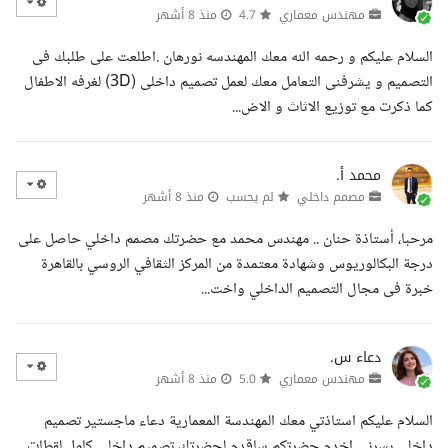
مهندس معماري
4.7
منذ 8 أشهر
السلام عليكم و رحمه الله معك المهندسه نورهان .اطلعت على طلبك فى
التصميم و يشرفنى التعامل معك لعمل تصميم داخلى (3D) لغرفه الاطفال
كما ذكرت مع توزيع الاثاث و الاض...
محمد أ.
مصمم داخلي
لم يحسب
منذ 8 أشهر
مرحبا، أستاذة حنان .. مهندس محمد مع حضرتك مصمم داخلي حاصل على
درجة البكالوريوس وشهادة معتمدة من المركز الثقافي الروسي بالقاهرة
خبرة فى مجال التصميم الداخلي واخت...
دعاء س.
مهندس معماري
5.0
منذ 8 أشهر
السلام عليكم استاذتي معك المهندسة المعمارية دعاء ماجستير تصميم
داخلي بسرني اخدم حضرتكم ساقدم لحضرتك تصميم داخلي كامل لقطات