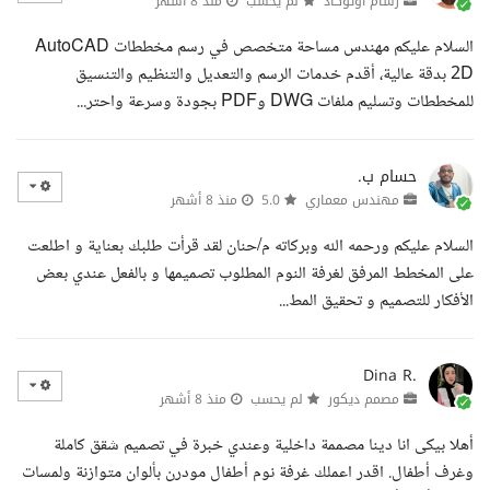
رسام أوتوكاد
لم يحسب
منذ 8 أشهر
السلام عليكم مهندس مساحة متخصص في رسم مخططات AutoCAD
2D بدقة عالية، أقدم خدمات الرسم والتعديل والتنظيم والتنسيق
للمخططات وتسليم ملفات DWG وPDF بجودة وسرعة واحتر...
حسام ب.
مهندس معماري
5.0
منذ 8 أشهر
السلام عليكم ورحمه الله وبركاته م/حنان لقد قرأت طلبك بعناية و اطلعت
على المخطط المرفق لغرفة النوم المطلوب تصميمها و بالفعل عندي بعض
الأفكار للتصميم و تحقيق المط...
Dina R.
مصمم ديكور
لم يحسب
منذ 8 أشهر
أهلا بيكى انا دينا مصممة داخلية وعندي خبرة في تصميم شقق كاملة
وغرف أطفال. اقدر اعملك غرفة نوم أطفال مودرن بألوان متوازنة ولمسات