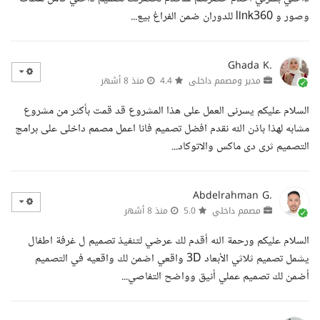
وصور و link360 للدوران ضمن الفراغ بيع...
Ghada K.
مدير ومصمم داخلى
4.4
منذ 8 أشهر
السلام عليكم يسرنى العمل على هذا المشروع قد قمت بأكثر من مشروع
مشابه لهذا باذن الله نقدم افضل تصميم فانا اعمل مصمم داخلى على برامج
التصميم ثرى دى ماكس والاتوكاد...
Abdelrahman G.
مصمم داخلي
5.0
منذ 8 أشهر
السلام عليكم ورحمة الله أقدم لك عرضي لتنفيذ تصميم ل غرفة اطفال
يشمل تصميم ثلاثي الأبعاد 3D واقعي اضمن لك واقعيه في التصميم
أضمن لك تصميم عملي أنيق وواضح التفاصي...