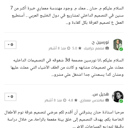
السلام عليكم م. حنان .. معك م. وجود مهندسة معماري خبرة أكثر من 7
سنين في التصميم الداخلي لمشاريع في دول الخليج العربي .. أستطيع
العمل ع تصميم الغرفة بكل كفاءة و...
نورسين ح.
مصمم جرافيك
5.0
منذ 8 أشهر
السلام عليكم ،انا نورسين مصممة 3d شغوفه في التصميمات الداخليه
عملت علي تصميمات مشابهه و كانت من الطف الأشياء التي عملت عليها
وعشان كدا يسعدني جدا اشتغل علي مشرو...
هديل س.
مهندس معماري
4.8
منذ 8 أشهر
مرحبا استاذة حنان يشرفني أن أقدم لكم عرضي لتصميم غرفة نوم الأطفال
الخاصة بكم، يهدف التصميم إلى خلق بيئة مفعمة بالراحة، من خلال دراسة
دقيقة لتوزيع المساحات، الإض...