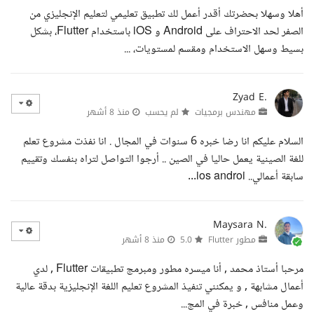
أهلا وسهلا بحضرتك أقدر أعمل لك تطبيق تعليمي لتعليم الإنجليزي من
الصفر لحد الاحتراف على Android و iOS باستخدام Flutter، بشكل
بسيط وسهل الاستخدام ومقسم لمستويات، ...
Zyad E.
مهندس برمجيات
لم يحسب
منذ 8 أشهر
السلام عليكم انا رضا خبره 6 سنوات في المجال . انا نفذت مشروع تعلم
للغة الصينية يعمل حاليا في الصين .. أرجوا التواصل لتراه بنفسك وتقييم
سابقة أعمالي.. ios androi...
Maysara N.
مطور Flutter
5.0
منذ 8 أشهر
مرحبا أستاذ محمد , أنا ميسره مطور ومبرمج تطبيقات Flutter , لدي
أعمال مشابهة , و يمكنني تنفيذ المشروع تعليم اللغة الإنجليزية بدقة عالية
وعمل منافس , خبرة في المج...