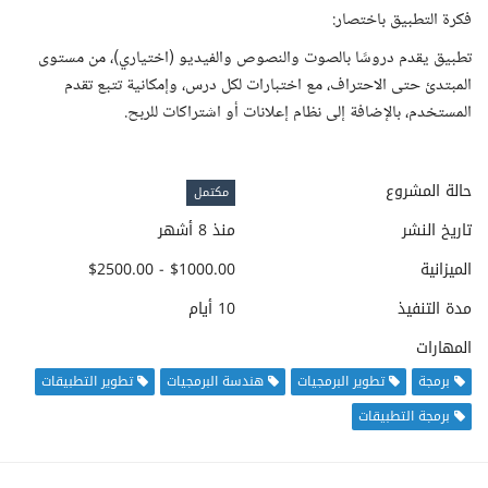
فكرة التطبيق باختصار:
تطبيق يقدم دروسًا بالصوت والنصوص والفيديو (اختياري)، من مستوى
المبتدئ حتى الاحتراف، مع اختبارات لكل درس، وإمكانية تتبع تقدم
المستخدم، بالإضافة إلى نظام إعلانات أو اشتراكات للربح.
حالة المشروع
مكتمل
تاريخ النشر
منذ 8 أشهر
الميزانية
$1000.00 - $2500.00
مدة التنفيذ
10 أيام
المهارات
برمجة
تطوير البرمجيات
هندسة البرمجيات
تطوير التطبيقات
برمجة التطبيقات