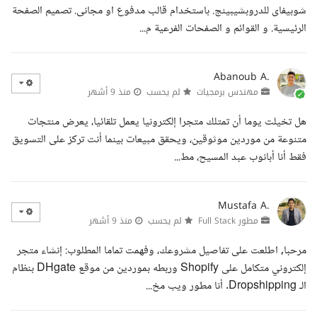
شوبيفاى للدروبشيبينج. باستخدام قالب مدفوع او مجانى. تصميم الصفحة
الرئيسية. و القوائم و الصفحات الفرعية م...
Abanoub A.
مهندس برمجيات
لم يحسب
منذ 9 أشهر
هل تخيلت يوما أن تمتلك متجرا إلكترونيا يعمل تلقائيا، يعرض منتجات
متنوعة من موردين موثوقين، ويحقق مبيعات بينما أنت تركز على التسويق
فقط أنا أبانوب عبد المسيح، مط...
Mustafa A.
مطور Full Stack
لم يحسب
منذ 9 أشهر
مرحبا, اطلعت على تفاصيل مشروعك، وفهمت تماما المطلوب: إنشاء متجر
إلكتروني متكامل على Shopify وربطه بموردين من موقع DHgate بنظام
الـ Dropshipping. أنا مطور ويب مخ...