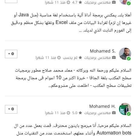
مهندس برمجيات
4.7
منذ 11 شهرا
أهلا بك، يمكنني برمجة أداة آلية باستخدام لغة مناسبة (مثل Java أو
غيرها إن لزم) لقراءة البيانات من ملف Excel ونقلها بشكل منظم ودقيق
إلى الفورم الثابت الذي لديك. ...
Mohamed S.
مهندس برمجيات
لم يحسب
منذ 11 شهرا
السلام عليكم ورحمة الله وبركاته - معك محمد صلاح مطور برمجيات
سطح المكتب بلغة الجافا - خبرة اكثر من 10 اعوام فى مجال برمجة
تطبيقات سطح المكتب - اطلعت على مشروعكم...
Mohamed H.
مهندس برمجيات
5.0
منذ 11 شهرا
السلام عليكم مرحبا، أنا مبرمج بايثون محترف. قمت بعمل عدد من ال
Automation bots وأثناء عملهم، استخدمت عدد من التقنيات مثل