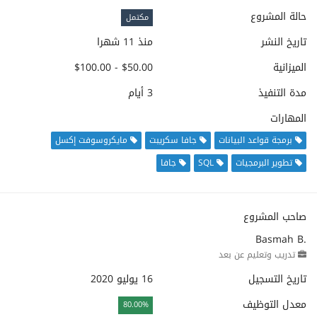
حالة المشروع
مكتمل
تاريخ النشر
منذ 11 شهرا
الميزانية
$50.00 - $100.00
مدة التنفيذ
3 أيام
المهارات
برمجة قواعد البيانات
جافا سكريبت
مايكروسوفت إكسل
تطوير البرمجيات
SQL
جافا
صاحب المشروع
Basmah B.
تدريب وتعليم عن بعد
تاريخ التسجيل
16 يوليو 2020
معدل التوظيف
80.00%