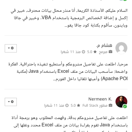
السلام عليكم، الأستاذة الكريمة، أنا منذر محلل بيانات محترف، خبير في
إكسل و إضافة الخصائص البرمجية باستخدام VBA. وخبير في جافا
وبايثون، سأقوم بكتابة كود جافا يقو...
هشام م.
مبرمج
5.0
منذ 11 شهرا
مرحبا، اطلعت على تفاصيل مشروعكم وأستطيع تنفيذه باحترافية. الفكرة
واضحة: سأسحب البيانات من ملف Excel باستخدام Java (مكتبة
Apache POI) وأعبئها تلقائيا داخل الفورم...
Nermeen K.
مطور Full Stack
5.0
منذ 11 شهرا
اطلعت على تفاصيل مشروعكم بدقة، وفهمت المطلوب وهو برمجة أداة
باستخدام Java تقوم بقراءة بيانات من ملف Excel محدد ونقلها إلى