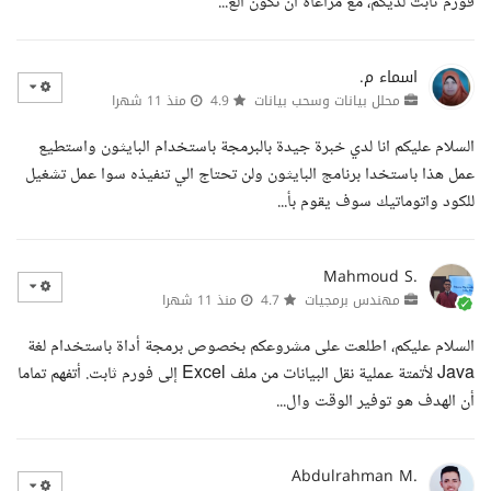
فورم ثابت لديكم، مع مراعاة أن تكون الع...
اسماء م.
محلل بيانات وسحب بيانات
4.9
منذ 11 شهرا
السلام عليكم انا لدي خبرة جيدة بالبرمجة باستخدام البايثون واستطيع
عمل هذا باستخدا برنامج البايثون ولن تحتاج الي تنفيذه سوا عمل تشغيل
للكود واتوماتيك سوف يقوم بأ...
Mahmoud S.
مهندس برمجيات
4.7
منذ 11 شهرا
السلام عليكم، اطلعت على مشروعكم بخصوص برمجة أداة باستخدام لغة
Java لأتمتة عملية نقل البيانات من ملف Excel إلى فورم ثابت. أتفهم تماما
أن الهدف هو توفير الوقت وال...
Abdulrahman M.