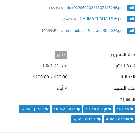
doc02206320241107145246.pdf
(1.53MB)
pdf
DERMACLARA-PDF.pdf
(2.42MB)
pdf
statementJul-19…Dec-30-2024.pdf
(100.99KB)
pdf
حالة المشروع
مُغلق
تاريخ النشر
منذ 11 شهرا
الميزانية
$50.00 - $100.00
مدة التنفيذ
4 أيام
المهارات
محاسبة
الإدارة المالية
محاسبة مالية
التحليل المالي
القوائم المالية
التقييم المالي