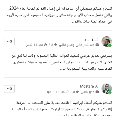
السلام عليكم يسعدني أن أساعدكم في إعداد القوائم المالية لعام 2024،
والتي تشمل حساب الأرباح والخسائر والميزانية العمومية. لدي خبرة قوية
في إعداد الميزانيات والقو...
حسن س.
مستشار مالي ومدير مالي
3.8
منذ 11 شهرا
يشرفني تقديم عرضي لتنفيذ القوائم المالية المطلوبه وذلك لما لدي من
الخبره لاكثر من ١٢ سنه بالمجال المحاسبي عامة و٦ سنوات بالمعايير
المحاسبيه والضريبية السعودية ب...
Mostafa A.
مدير مالي
5.0
منذ 11 شهرا
السلام عليكم أستاذ إبراهيم، اطلعت بعناية على المستندات المرفقة
(الفواتير التجارية، بيانات الشحن، الإقرارات الجمركية، وكشوف البنك)
وفهمت بشكل واضح المطلوب: إعداد...