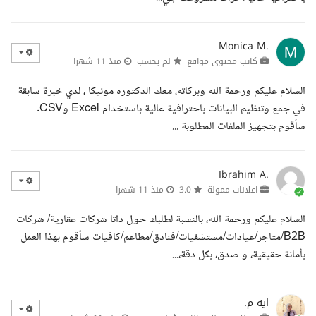
Monica M.
كاتب محتوى مواقع
لم يحسب
منذ 11 شهرا
السلام عليكم ورحمة الله وبركاته، معك الدكتوره مونيكا ، لدي خبرة سابقة
في جمع وتنظيم البيانات باحترافية عالية باستخدام Excel وCSV.
سأقوم بتجهيز الملفات المطلوبة ...
Ibrahim A.
اعلانات ممولة
3.0
منذ 11 شهرا
السلام عليكم ورحمة الله، بالنسبة لطلبك حول داتا شركات عقارية/ شركات
B2B/متاجر/عيادات/مستشفيات/فنادق/مطاعم/كافيات سأقوم بهذا العمل
بأمانة حقيقية، و صدق، بكل دقة،...
ايه م.