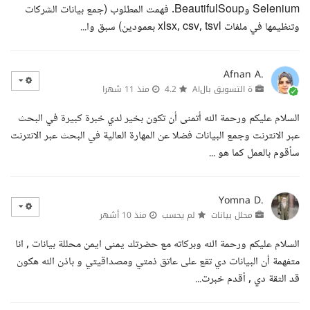
Selenium وBeautifulSoup. فهمت المطلوب (جمع بيانات الشركات
وتنظيمها في ملفات xlsx, csv, tsvl بعمودين) سبق وا...
Afnan A.
ة التسويق بالAI
4.2
منذ 11 شهرا
السلام عليكم ورحمة الله أتمنى أن تكون بخير لدي خبرة كبيرة في البحث
عبر الانترنت وجمع البيانات فضلا عن المهارة العالية في البحث عبر الانترنت
سأقوم بالعمل كما هو ...
Yomna D.
محلل بيانات
لم يحسب
منذ 10 أشهر
السلام عليكم ورحمة الله وبركاته مع حضرتك يمنى ايمن محللة بيانات , انا
متفهمة أن البيانات دي تقع على عاتق ذمتي ومصداقيتي و باذن الله هكون
قد الثقة دي , أقدم خبرت...