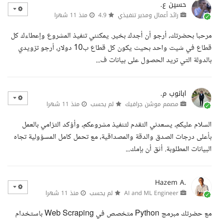
حسين ع.
رائد أعمال ومدير تنفيذي
4.9
منذ 11 شهرا
مرحبا بحضرتك، أرجو أن أجدك بخير. يمكنني تنفيذ المشروع وإعطاءك كل
قطاع في شيت واحد بحيث يكون كل قطاع ب10 دولار، أرجو تزويدي
بالدولة التي تريد الحصول على بيانات ف...
ابانوب م.
مصمم موشن جرافيك
لم يحسب
منذ 11 شهرا
السلام عليكم، يسعدني التقدم لتنفيذ مشروعكم، وأؤكد التزامي بالعمل
بأعلى درجات الصدق والدقة والمصداقية، مع تحمل كامل المسؤولية تجاه
البيانات المطلوبة. أثق أن بإمك...
Hazem A.
AI and ML Engineer
لم يحسب
منذ 11 شهرا
مع حضرتك مبرمج Python متخصص في Web Scraping باستخدام