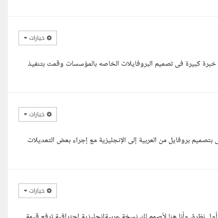
خيارات
حمود مصمم جرافيك لاكتر من 9 سنوات وعندى خبرة كبيرة فى تصميم البروفايلات الخاصه بالمؤسسات وقمت بتنفيذ
خيارات
 بتصميم بروفايل من العربية إلى الإنجليزية مع إجراء بعض التعديلات
خيارات
ول نظرة، وأنا هنا لأصمم لك نسخة عربيةإنجليزية احترافية ترفع قيمة