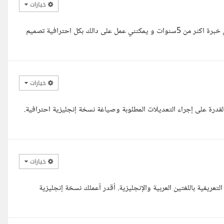
خيارات
السلام عليكم استاذ محمد يسعدني اتصالك قرات تفاصيل مشروعك و لدي خبرة اكثر من 5سنوات و يمكنني عمل على دالك بكل احترافية تصميم
خيارات
 القدرة على إجراء التعديلات المطلوبة وصياغة نسخة إنجليزية احترافية.
خيارات
عريفية باللغتين العربية والإنجليزية. أقدر أعملك نسخة إنجليزية