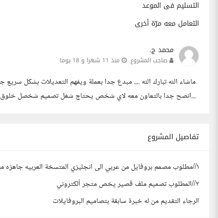
التسليم فى الموعد
التعامل معه مرّة أخرى
محمد ج.
صاحب المشروع
منذ 11 شهرا و 18 يوما
ماشاء الله تبارك الله .... مبدع جدا بعملة ويفهم التعديلات بشكل سريع جد
...انصح جدا بالتعاون معه لاي شخص يحتاج شغل تصميم شخصل خلوق ومب
تفاصيل المشروع
١//مطلوب مصمم بروفايل من عربي الى انجليزي المتسخة العربيه جاهزه مطلوب تصميم الانجليزية وبعض التعديلات ع النسخة العربية
٢//المطلوب تصميم ملف قصير يخص متجر ألكتروني
الرجاء التقديم من له خبرة سابقة بتصاميم البروفايلات