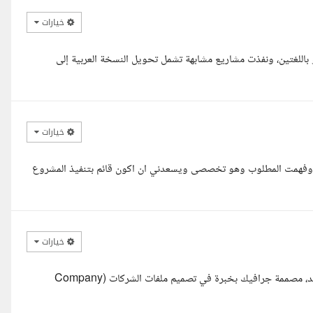
خيارات
 باللغتين، ونفذت مشاريع مشابهة تشمل تحويل النسخة العربية إلى
خيارات
ية وفهمت المطلوب وهو تخصصى ويسعدني ان اكون قائم بتنفيذ المشروع
خيارات
السلام عليكم ورحمة الله، أ. محمد اتمني تكون بخير مع حضرتك إيمان خالد، مصممة جرافيك بخبرة في تصميم ملفات الشركات (Company