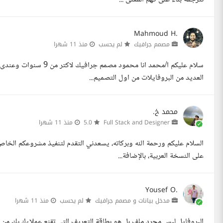
Mahmoud H.
مصمم جرافيك
لم يحسب
منذ 11 شهرا
سلام عليكم ا/محمد انا م
العديد من البروفايلات من اول التصميم...
محمد خ.
Full Stack and Designer
5.0
منذ 11 شهرا
السلام عليكم ورحمة الله وبركاته، يسعدني التقدم لتنفيذ مشروعكم الخاص
على النسخة العربية، بالإضافة...
Yousef O.
مدخل بيانات و مصمم جرافيك
لم يحسب
منذ 11 شهرا
البروفايل ليس مجرد ملف بل هو بطاقة التعريف التي تقنع عملاءك بك من أ