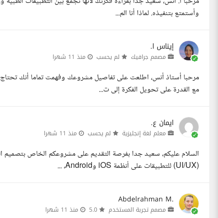
مرحبا أ. أنس، سعيد جدا بقراءة فكرتك لأنها تجمع بين التطبيقات الطبية و
وأستمتع بتنفيذه. لماذا أنا الم...
إيناس ا.
مصمم جرافيك
لم يحسب
منذ 11 شهرا
مرحبا أستاذ أنس، اطلعت على تفاصيل مشروعك وفهمت تماما أنك تحتاج م
مع القدرة على تحويل الفكرة إلى ت...
ايمان ع.
معلم لغة إنجليزية
لم يحسب
منذ 11 شهرا
السلام عليكم، سعيد جدا بفرصة التقديم على مشروعكم الخاص بتصميم ا
(UI/UX) للتطبيقات على أنظمة iOS وAndroid، ...
Abdelrahman M.
مصمم تجربة المستخدم
5.0
منذ 11 شهرا