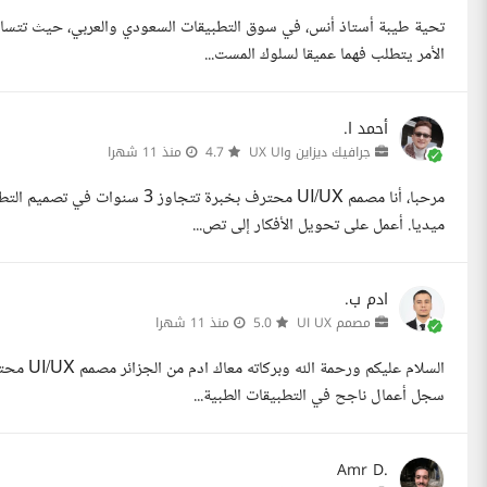
تحية طيبة أستاذ أنس، في سوق التطبيقات السعودي والعربي، حيث تتسارع
الأمر يتطلب فهما عميقا لسلوك المست...
أحمد ا.
جرافيك ديزاين وUX UI
4.7
منذ 11 شهرا
مرحبا، أنا مصمم UI/UX محترف بخبر
ميديا. أعمل على تحويل الأفكار إلى تص...
ادم ب.
مصمم UI UX
5.0
منذ 11 شهرا
السلام ع
سجل أعمال ناجح في التطبيقات الطبية...
Amr D.