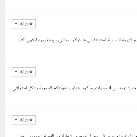
خيارات
هوية البصرية استنادا إلى شعاركم المبدئي، مع تطويره ليكون أكثر
خيارات
السلام عليكم، معك أحمد ناصر، مصمم جرافيك مختص بالهوية البصرية وبخبرة تزيد عن 4 سنوات. سأقوم بتطوير هويتكم البصرية بشكل احترافي
خيارات
م جرافيك متخصص في مجال تصميم الشعارات و الهوية البصرية - عملت