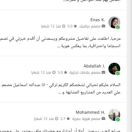
Enas K.
مصمم جرافيك
5.0
منذ 12 شهرا
مرحبا، اطلعت على تفاصيل مشروعكم ويسعدني أن أقدم خبرتي في تصميم ال
انسجاما واحترافية، بما يعكس هوية ...
Abdallah I.
مصمم علامات تجارية
5.0
منذ 12 شهرا
السلام عليكم تحياتي لشخصكم الكريم تركي - انا عبدالله اسماعيل مصم
علي العديد من المشاريع المشابهة و ...
Mohammed H.
مصمم هوية بصرية
2.7
منذ 12 شهرا
صباح الخير، يسعدني أولا أن أشارك مع حضرتك ملف يحتوي على مجموعة م