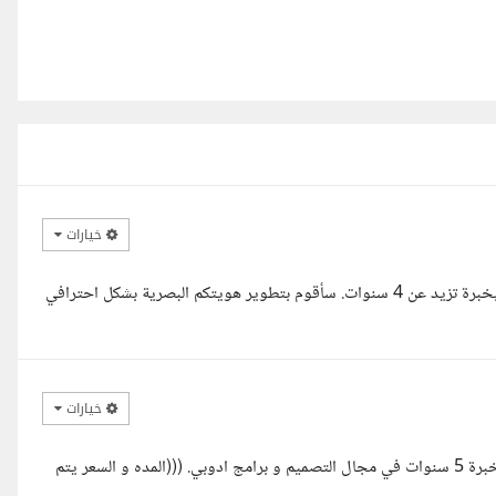
خيارات
السلام عليكم، معك أحمد ناصر، مصمم جرافيك مختص بالهوية البصرية وبخبرة تزيد عن 4 سنوات. سأقوم بتطوير هويتكم البصرية بشكل احترافي
خيارات
مرحبا تركي، يمكنني إنهاء هذه المهمة في وقت قصير و بجوده عاليه. مع خبرة 5 سنوات في مجال التصميم و برامج ادوبي. (((المده و السعر يتم