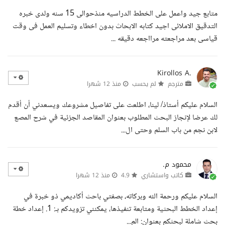
متابع جيد واعمل على الخطط الدراسيه منذحوالى 15 سنه ولدى خبره
التدقيق الاملائى اجيد كتابه الابحاث بدون اخطاء وتسليم العمل فى وقت
قياسى بعد مراجعته مرااجعه دقيقه ...
Kirollos A.
مترجم
لم يحسب
منذ 12 شهرا
السلام عليكم أستاذ/ لينا، اطلعت على تفاصيل مشروعك ويسعدني أن أقدم
لك عرضا لإنجاز البحث المطلوب بعنوان المقاصد الجزئية في شرح المصع
لابن نجم من باب السلم وحتى ال...
محمود م.
كاتب واستشاري
4.9
منذ 12 شهرا
السلام عليكم ورحمة الله وبركاته، بصفتي باحث أكاديمي ذو خبرة في
إعداد الخطط البحثية ومتابعة تنفيذها، يمكنني تزويدكم بـ: 1. إعداد خطة
بحث شاملة لبحثكم بعنوان: الم...