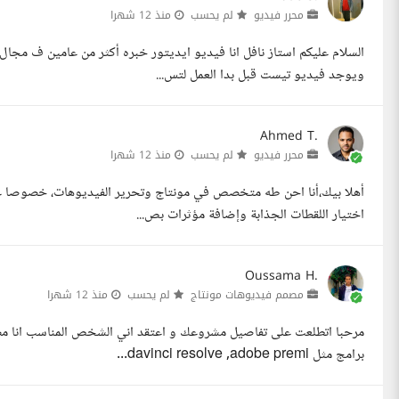
محرر فيديو
لم يحسب
منذ 12 شهرا
السلام عليكم استاز نافل انا فيديو ايديتور خبره أكثر من عامين ف مج
ويوجد فيديو تيست قبل بدا العمل لتس...
Ahmed T.
محرر فيديو
لم يحسب
منذ 12 شهرا
أهلا بيك،أنا احن طه متخصص في مونتاج وتحرير الفيديوهات، خصوصا ع
اختيار اللقطات الجذابة وإضافة مؤثرات بص...
Oussama H.
مصمم فيديوهات مونتاج
لم يحسب
منذ 12 شهرا
برامج مثل davinci resolve ,adobe premi...