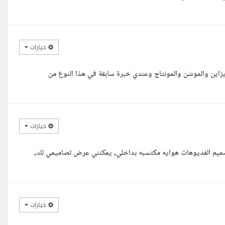
خيارات
ية خبرة 4 سنوات في الجرافيك ديزاين والموشن والمونتاج وعندي خبرة سابقة في هذا النوع من
خيارات
صميم الفديوهات هوايه مكتسبه بداخلي, يمكنني عرض تصاميمي لك,
خيارات