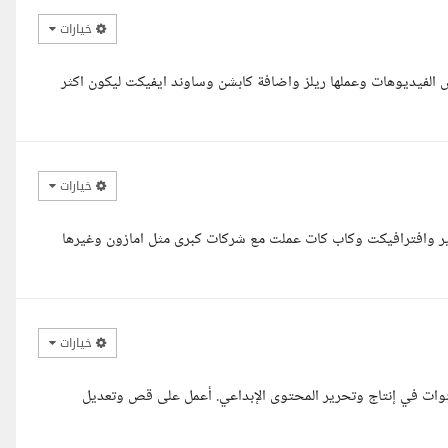
خيارات
ص الفيديوهات وعملها ريلز واضافة كابشن وساوند ايفيكت ليكون اكثر
خيارات
ير وافترافيكت وكاب كات عملت مع شركات كبرى مثل امازون وغيرها
خيارات
سين المصمودي، محرر فيديو ومصمم جرافيك بخبرة أكثر من 10 سنوات في إنتاج وتحرير المحتوى الإبداعي. أعمل على قص وتعديل