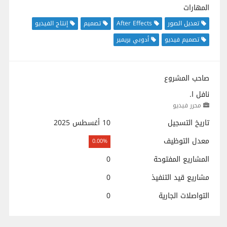
المهارات
تعديل الصور
After Effects
تصميم
إنتاج الفيديو
تصميم فيديو
أدوبي بريمير
صاحب المشروع
نافل ا.
محرر فيديو
تاريخ التسجيل
10 أغسطس 2025
معدل التوظيف
0.00%
المشاريع المفتوحة
0
مشاريع قيد التنفيذ
0
التواصلات الجارية
0