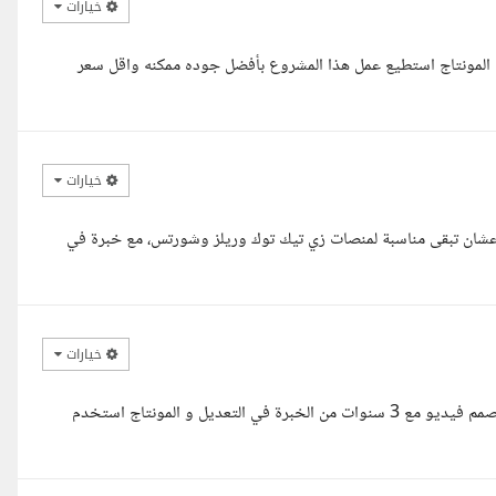
خيارات
ال المونتاج استطيع عمل هذا المشروع بأفضل جوده ممكنه واقل سعر
خيارات
شان تبقى مناسبة لمنصات زي تيك توك وريلز وشورتس، مع خبرة في
خيارات
مرحبا اتطلعت على تفاصيل مشروعك و اعتقد اني الشخص المناسب انا مصمم فيديو مع 3 سنوات من الخبرة في التعديل و المونتاج استخدم