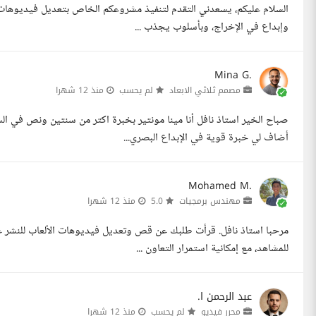
السلام عليكم، يسعدني التقدم لتنفيذ مشروعكم الخاص بتعديل فيديوهات ال
وإبداع في الإخراج، وبأسلوب يجذب ...
Mina G.
مصمم ثلاثي الابعاد
لم يحسب
منذ 12 شهرا
أضاف لي خبرة قوية في الإبداع البصري...
Mohamed M.
مهندس برمجيات
5.0
منذ 12 شهرا
مرحبا استاذ نافل. قرأت طلبك عن قص وتعديل فيديوهات الألعاب للنشر 
للمشاهد، مع إمكانية استمرار التعاون ...
عبد الرحمن ا.
محرر فيديو
لم يحسب
منذ 12 شهرا