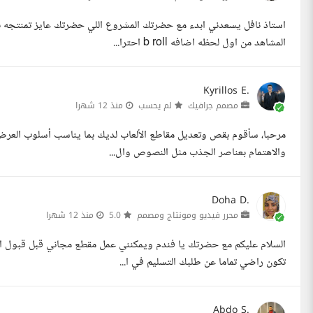
استاذ نافل يسعدني ابدء مع حضرتك المشروع اللي حضرتك عايز تمنتجه 
المشاهد من اول لحظه اضافه b roll احترا...
Kyrillos E.
مصمم جرافيك
لم يحسب
منذ 12 شهرا
مرحبا، سأقوم بقص وتعديل مقاطع الألعاب لديك بما يناسب أسلوب العرض ع
والاهتمام بعناصر الجذب مثل النصوص وال...
Doha D.
محرر فيديو ومونتاج ومصمم
5.0
منذ 12 شهرا
السلام عليكم مع حضرتك يا فندم ويمكنني عمل مقطع مجاني قبل قبول 
تكون راضي تماما عن طلبك التسليم في ا...
Abdo S.