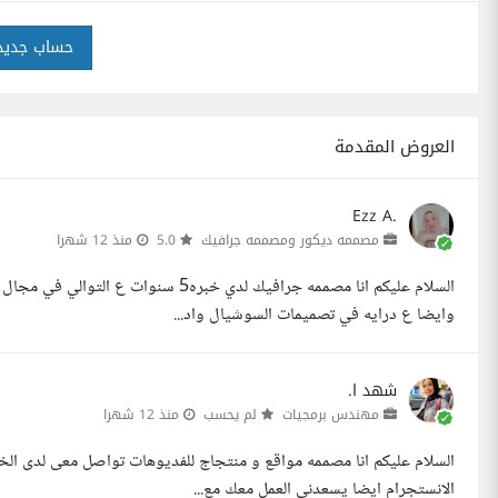
حساب جديد
العروض المقدمة
Ezz A.
مصممه ديكور ومصممه جرافيك
5.0
منذ 12 شهرا
السلام عليكم انا مصممه جرافيك لدي خبر
وايضا ع درايه في تصميمات السوشيال واد...
شهد ا.
مهندس برمجيات
لم يحسب
منذ 12 شهرا
السلام عليكم انا مصممه مواقع و منتجاج للفديوهات تواصل معى لدى الخبر
الانستجرام ايضا يسعدنى العمل معك مع...