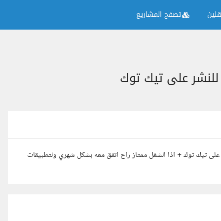
لين
تصفح المشاريع
للنشر على تيك توك
على تيك توك + اذا الشغل ممتاز راح اتفق معه بشكل شهري ولتطبيقات