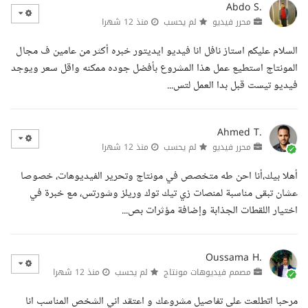
Abdo S.
محرر فيديو
لم يحسب
منذ 12 شهرا
السلام عليكم استاز نافل انا فيديو ايديتور خبره أكثر من عامين ف مجال
المونتاج استطيع عمل هذا المشروع بأفضل جوده ممكنه واقل سعر ويوجد
فيديو تيست قبل بدا العمل لتس...
Ahmed T.
محرر فيديو
لم يحسب
منذ 12 شهرا
أهلا بيك،أنا احن طه متخصص في مونتاج وتحرير الفيديوهات، خصوصا
عشان تبقى مناسبة لمنصات زي تيك توك وريلز وشورتس، مع خبرة في
اختيار اللقطات الجذابة وإضافة مؤثرات بص...
Oussama H.
مصمم فيديوهات مونتاج
لم يحسب
منذ 12 شهرا
مرحبا اتطلعت على تفاصيل مشروعك و اعتقد اني الشخص المناسب انا