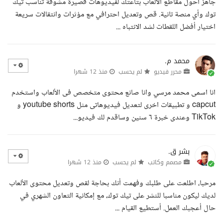
جاهز أحول مقاطع الألعاب بتاعتك لفيديوهات قصيرة مشوقة تناسب تيك
توك وأي منصة تانية. قص وتعديل احترافي مع مؤثرات وانتقالات سريعة
اختيار أفضل اللقطات لشد الانتباه ...
محمد م.
محرر فيديو
لم يحسب
منذ 12 شهرا
انا اسمى محمد مرسي وانا صانع محتوى متخصص فى الألعاب واستخدم
capcut و تطبيقات اخرى لتعديل فيديوهاتى مثل youtube shorts و
TikTok وعندى خبرة ٦ سنين وساقدم لك فيديو...
بشر ق.
مصمم وكاتب
لم يحسب
منذ 12 شهرا
مرحبا، اطلعت على طلبك وفهمت أنك بحاجة لقص وتعديل محتوى الألعاب
لديك ليكون مناسبا للنشر على تيك توك، مع إمكانية التعاون الشهري في
حال أعجبك العمل. أستطيع القيام ...