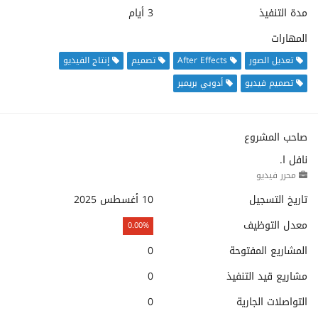
مدة التنفيذ
3 أيام
المهارات
تعديل الصور
After Effects
تصميم
إنتاج الفيديو
تصميم فيديو
أدوبي بريمير
صاحب المشروع
نافل ا.
محرر فيديو
تاريخ التسجيل
10 أغسطس 2025
معدل التوظيف
0.00%
المشاريع المفتوحة
0
مشاريع قيد التنفيذ
0
التواصلات الجارية
0