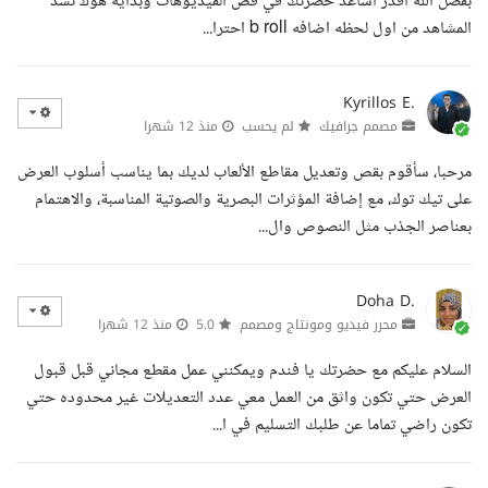
بفضل الله اقدر اساعد حضرتك في قص الفيديوهات وبدايه هوك تشد
المشاهد من اول لحظه اضافه b roll احترا...
Kyrillos E.
مصمم جرافيك
لم يحسب
منذ 12 شهرا
مرحبا، سأقوم بقص وتعديل مقاطع الألعاب لديك بما يناسب أسلوب العرض
على تيك توك، مع إضافة المؤثرات البصرية والصوتية المناسبة، والاهتمام
بعناصر الجذب مثل النصوص وال...
Doha D.
محرر فيديو ومونتاج ومصمم
5.0
منذ 12 شهرا
السلام عليكم مع حضرتك يا فندم ويمكنني عمل مقطع مجاني قبل قبول
العرض حتي تكون واثق من العمل معي عدد التعديلات غير محدوده حتي
تكون راضي تماما عن طلبك التسليم في ا...