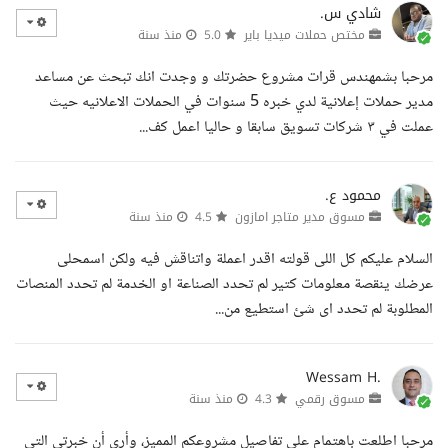
شادي س.
مختص حملات ميديا باير
5.0
منذ سنة
مرحبا بشمهندس قرات مشروع حضرتك و وجدت انك تبحث عن مساعد
مدير حملات إعلانية لدي خبره 5 سنوات في الحملات الاعلانيه حيث
عملت في ٣ شركات تسويق سابقا و حاليا اعمل كف...
محمود ع.
مسوق مدير متاجر امازون
4.5
منذ سنة
السلام عليكم كل اللى قولته اقدر اعملة واتناقش فيه ولكن اسمحلى
عرضك ينقصة معلومات كتير لم تحدد الصناعة او الخدمة لم تحدد المنصات
المطلوبة لم تحدد اى شئ استطيع من...
Wessam H.
مسوق رقمي
4.3
منذ سنة
مرحبا اطلعت باهتمام على تفاصيل مشروعكم المميز، وأرى أن خبرتي التي