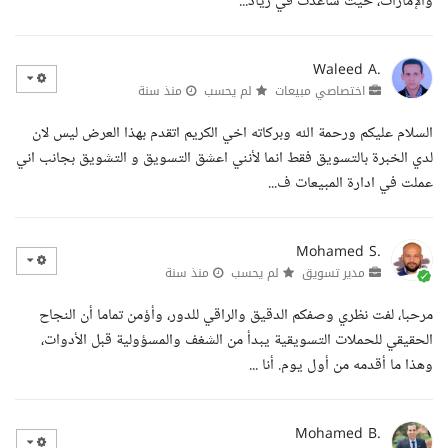
والإمارات، حيث ساعدت في زياد...
Waleed A.
اختصاصي مبيعات
لم يحسب
منذ سنة
السلام عليكم ورحمة الله وبركاته اخي الكريم اتقدم بهذا العرض ليس لان
لدي الخبرة بالتسويق فقط انما لأنني اعشق التسويق و التشويق بجانب اني
عملت في ادارة المبيعات ف...
Mohamed S.
مدير تسويق
لم يحسب
منذ سنة
مرحبا، لفت نظري وصفكم الدقيق والراقي للدور، وأؤمن تماما أن النجاح
الحقيقي للحملات التسويقية يبدأ من الشغف والمسؤولية قبل الأدوات،
وهذا ما أقدمه من أول يوم. أنا ...
Mohamed B.