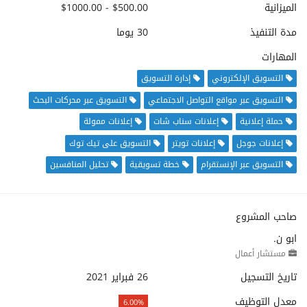
الميزانية
$500.00 - $1000.00
مدة التنفيذ
30 يوما
المهارات
التسويق الإلكتروني
إدارة التسويق
التسويق عبر مواقع التواصل الاجتماعي
التسويق عبر محركات البحث
حملة إعلانية
إعلانات سناب شات
إعلانات ممولة
إعلانات جوجل
إعلانات تويتر
التسويق على تيك توك
التسويق عبر الإنستقرام
خطة تسويقية
تحليل المنافسين
صاحب المشروع
ابو ن.
مستشار أعمال
تاريخ التسجيل
26 فبراير 2021
معدل التوظيف
6.00%