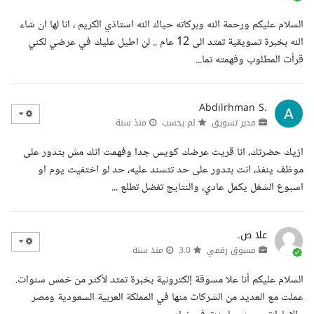
السلام عليكم ورحمة الله وبركاته حياك الله استاذي الكريم ، انا لها ان شاء
الله بخبرة تسويقية تمتد الى 12 عام .. لن اطيل عليك في عرضي لكني
قرأت المطلوب وفهمته تما...
Abdilrhman S.
مدير تسويق
لم يحسب
منذ سنة
ازيك حضرتك، انا قريت عرضك كويس جدا وفهمت انك مش بتدور على
موظف ينفذ، انت بتدور على حد تتسند عليه، حد لو اختفيت يوم او
اسبوع الشغل يكمل عادي، والنتايج تفضل تطلع ...
علا ص.
مسوق رقمي
3.0
منذ سنة
السلام عليكم أنا علا مسوقة إلكترونية بخبرة تمتد لأكثر من خمس سنوات.
عملت مع العديد من الشركات منها في المملكة العربية السعودية ومصر