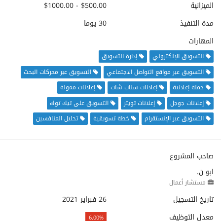
الميزانية
$500.00 - $1000.00
مدة التنفيذ
30 يوما
المهارات
التسويق الإلكتروني
إدارة التسويق
التسويق عبر مواقع التواصل الاجتماعي
التسويق عبر محركات البحث
حملة إعلانية
إعلانات سناب شات
إعلانات ممولة
إعلانات جوجل
إعلانات تويتر
التسويق على تيك توك
التسويق عبر الإنستقرام
خطة تسويقية
تحليل المنافسين
صاحب المشروع
ابو ن.
مستشار أعمال
تاريخ التسجيل
26 فبراير 2021
معدل التوظيف
6.00%