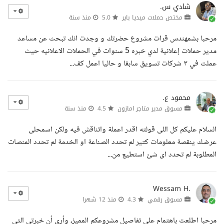
شادي س.
مختص حملات ميديا باير
5.0
منذ سنة
مرحبا بشمهندس قرات مشروع حضرتك و وجدت انك تبحث عن مساعد
مدير حملات إعلانية لدي خبره 5 سنوات في الحملات الاعلانيه حيث
عملت في ٣ شركات تسويق سابقا و حاليا اعمل كف...
محمود ع.
مسوق مدير متاجر امازون
4.5
منذ سنة
السلام عليكم كل اللى قولته اقدر اعملة واتناقش فيه ولكن اسمحلى
عرضك ينقصة معلومات كتير لم تحدد الصناعة او الخدمة لم تحدد المنصات
المطلوبة لم تحدد اى شئ استطيع من...
Wessam H.
مسوق رقمي
4.3
منذ 12 شهرا
مرحبا اطلعت باهتمام على تفاصيل مشروعكم المميز، وأرى أن خبرتي التي