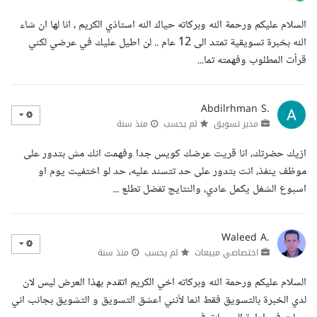
السلام عليكم ورحمة الله وبركاته حياك الله استاذي الكريم ، انا لها ان شاء
الله بخبرة تسويقية تمتد الى 12 عام .. لن اطيل عليك في عرضي لكني
قرأت المطلوب وفهمته تما...
Abdilrhman S.
مدير تسويق
لم يحسب
منذ سنة
ازيك حضرتك، انا قريت عرضك كويس جدا وفهمت انك مش بتدور على
موظف ينفذ، انت بتدور على حد تتسند عليه، حد لو اختفيت يوم او
اسبوع الشغل يكمل عادي، والنتايج تفضل تطلع ...
Waleed A.
اختصاصي مبيعات
لم يحسب
منذ سنة
السلام عليكم ورحمة الله وبركاته اخي الكريم اتقدم بهذا العرض ليس لان
لدي الخبرة بالتسويق فقط انما لأنني اعشق التسويق و التشويق بجانب اني