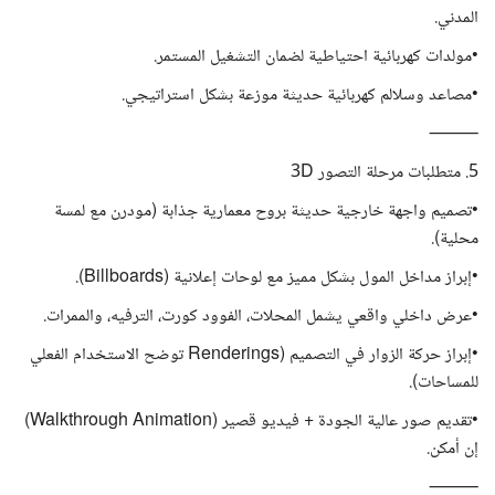
المدني.
•مولدات كهربائية احتياطية لضمان التشغيل المستمر.
•مصاعد وسلالم كهربائية حديثة موزعة بشكل استراتيجي.
⸻
5. متطلبات مرحلة التصور 3D
•تصميم واجهة خارجية حديثة بروح معمارية جذابة (مودرن مع لمسة
محلية).
•إبراز مداخل المول بشكل مميز مع لوحات إعلانية (Billboards).
•عرض داخلي واقعي يشمل المحلات، الفوود كورت، الترفيه، والممرات.
•إبراز حركة الزوار في التصميم (Renderings توضح الاستخدام الفعلي
للمساحات).
•تقديم صور عالية الجودة + فيديو قصير (Walkthrough Animation)
إن أمكن.
⸻