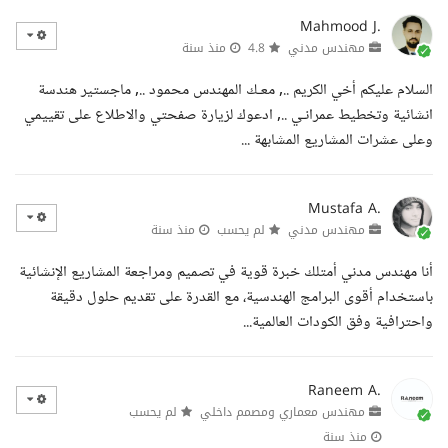
Mahmood J.
مهندس مدني
4.8
منذ سنة
السلام عليكم أخي الكريم .., معـك المهندس محمود .., ماجستير هندسة
انشائية وتخطيط عمرانـي .., ادعوك لزيارة صفحتي والاطلاع على تقييمي
وعلى عشرات المشاريع المشابهة ...
Mustafa A.
مهندس مدني
لم يحسب
منذ سنة
أنا مهندس مدني أمتلك خبرة قوية في تصميم ومراجعة المشاريع الإنشائية
باستخدام أقوى البرامج الهندسية، مع القدرة على تقديم حلول دقيقة
واحترافية وفق الكودات العالمية...
Raneem A.
مهندس معماري ومصمم داخلي
لم يحسب
منذ سنة