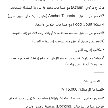
2.فراغ مركزي (Atrium) مع مساحات مفتوحة للرؤية الشاملة للمحلات.
3.تخصيص مناطق للـ Anchor Tenants (هايبر ماركت أو سوبر ستور).
4.منطقة Food Court مع مساحات جلوس واسعة.
5.تخصيص مناطق لمطاعم مستقلة، كافيهات، ومحلات تجزئة متنوعة.
6.تخصيص طابق أو جزء منه للترفيه (سينما – ألعاب).
7.مكاتب إدارية للمول.
8.مواقف سيارات تستوعب حجم الزوار المتوقع (يفضل تصميم متعدد
المستويات أو خارجي واسع).
⸻
ب. المستودعات
•المساحة الإجمالية: 15,000 م².
•تصميم مخازن متعددة المساحات بارتفاع مناسب لتخزين بضائع التجار.
•توفير مداخل شاحنات (Docking) ومنطقة تحميل وتنزيل.