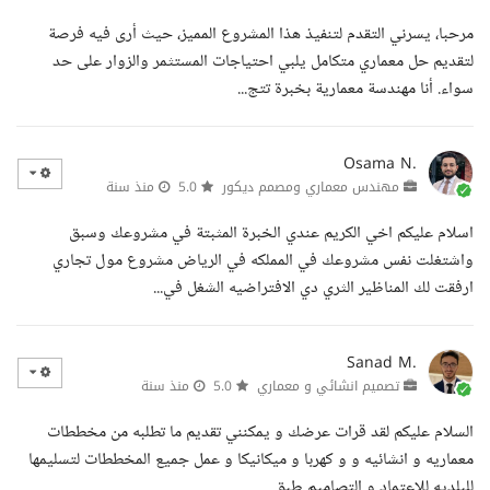
مرحبا، يسرني التقدم لتنفيذ هذا المشروع المميز، حيث أرى فيه فرصة
لتقديم حل معماري متكامل يلبي احتياجات المستثمر والزوار على حد
سواء. أنا مهندسة معمارية بخبرة تتج...
Osama N.
مهندس معماري ومصمم ديكور
5.0
منذ سنة
اسلام عليكم اخي الكريم عندي الخبرة المثبتة في مشروعك وسبق
واشتغلت نفس مشروعك في المملكه في الرياض مشروع مول تجاري
ارفقت لك المناظير الثري دي الافتراضيه الشغل في...
Sanad M.
تصميم انشائي و معماري
5.0
منذ سنة
السلام عليكم لقد قرات عرضك و يمكنني تقديم ما تطلبه من مخططات
معماريه و انشائيه و و كهربا و ميكانيكا و عمل جميع المخططات لتسليمها
للبلديه للاعتماد و التصاميم طبق...