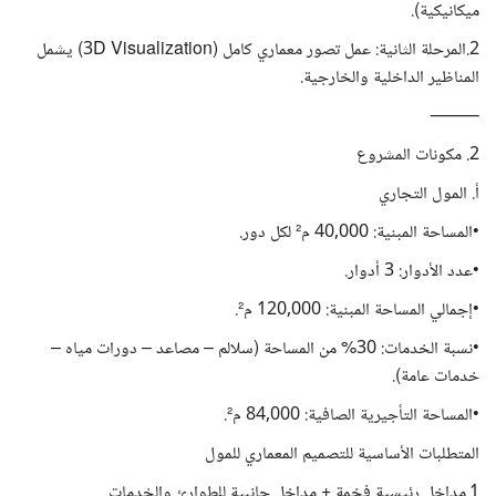
ميكانيكية).
2.المرحلة الثانية: عمل تصور معماري كامل (3D Visualization) يشمل
المناظير الداخلية والخارجية.
⸻
2. مكونات المشروع
أ. المول التجاري
•المساحة المبنية: 40,000 م² لكل دور.
•عدد الأدوار: 3 أدوار.
•إجمالي المساحة المبنية: 120,000 م².
•نسبة الخدمات: 30% من المساحة (سلالم – مصاعد – دورات مياه –
خدمات عامة).
•المساحة التأجيرية الصافية: 84,000 م².
المتطلبات الأساسية للتصميم المعماري للمول
1.مداخل رئيسية فخمة + مداخل جانبية للطوارئ والخدمات.