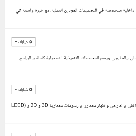
مة داخلية متخصصة في التصميمات المودرن العملية، مع خبرة واسعة في
خيارات
اخلي والخارجي ورسم المخططات التنفيذية التفصيلية كاملة و البرامج
خيارات
مرحبا مع حضرتك مهندس جورج محروس نجيب مصمم معمارى تصميم داخلى و خارجى واظهار معمارى و رسومات معمارية 3D و 2D و (LEED