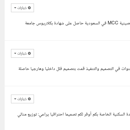
خيارات
السلام عليكم انا معماري فهر المامون احمد والمصطفى واعمل في شركة الصينية MCC في السعودية حاصل على شهادة بكلاريوس جامعة
خيارات
نوات في التصميم والتنفيذ قمت بتصميم فلل داخليا وهارجيا حاصلة
خيارات
 السكنية الخاصة بكم أوفر لكم تصميما احترافيا يراعي: توزيع مثالي