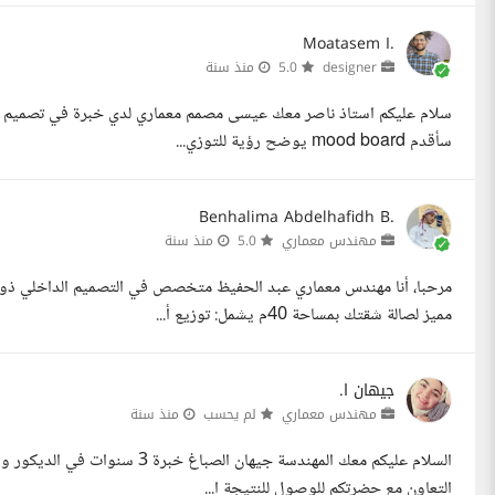
Moatasem I.
designer
5.0
منذ سنة
سلام عليكم استاذ ناصر معك عيسى مصمم معماري لدي خبرة في تصميم داخ
سأقدم mood board يوضح رؤية للتوزي...
Benhalima Abdelhafidh B.
مهندس معماري
5.0
منذ سنة
مميز لصالة شقتك بمساحة 40م يشمل: توزيع أ...
جيهان ا.
مهندس معماري
لم يحسب
منذ سنة
السلام عليكم معك المهندسة جيهان
التعاون مع حضرتكم للوصول للنتيجة ا...