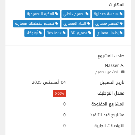
المهارات
هندسة معمارية
تصميم داخلي
الفكرة التصميمية
تصميم معماري
البناء المعماري
تصميم مخططات معمارية
إظهار معماري
تصميم 3D
3ds Max
أوتوكاد
صاحب المشروع
Nasser A.
باحث عن تصميم
تاريخ التسجيل
04 أغسطس 2025
معدل التوظيف
0.00%
المشاريع المفتوحة
0
مشاريع قيد التنفيذ
0
التواصلات الجارية
0