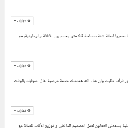
خيارات
تصميم داخلي مودرن لصالة شقة بمساحة 40 متر مربع أقدم تصميما داخليا عصريا لصالة شقة بمساحة 40 متر، يجمع بين الأناقة والوظيفية، مع
خيارات
ور قرأت طلبك وان شاء الله هقدملك خدمة مرضية تنال اعجابك بالوقت
خيارات
 يسعدنى التعاون لعمل التصميم الداخلى و توزيع الأثاث للصالة مع