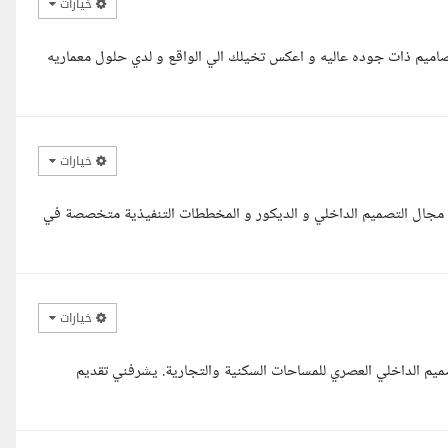
خيارات
تصاميم ذات جوده عاليه و اعكس تخيلك الي الواقع و لدي حلول معماريه
خيارات
 الله وبركاته، مع حضرتك م. ميرنا خبرة 8 سنوات في مجال التصميم الداخلي و الديكور و المخططات التنفيذية متخصصة في
خيارات
 شركة Artdecor Co المتخصصة في التصميم الداخلي العصري للمساحات السكنية والتجارية. يشرفني تقديم