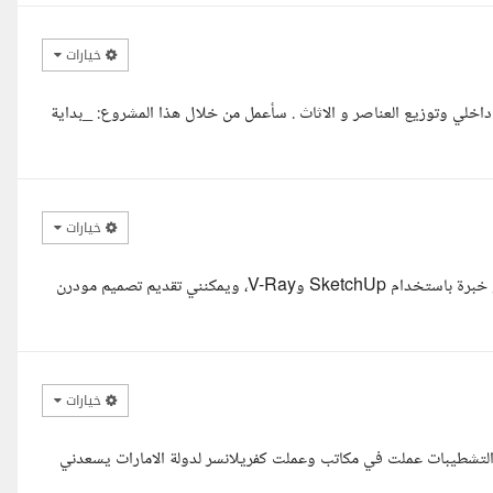
خيارات
لي وتوزيع العناصر و الاثاث . سأعمل من خلال هذا المشروع: _بداية
خيارات
مرحبا، أنا مهندس معماري عبد الحفيظ متخصص في التصميم الداخلي ذو خبرة باستخدام SketchUp وV-Ray، ويمكنني تقديم تصميم مودرن
خيارات
 الصباغ خبرة 3 سنوات في الديكور والتشطيبات عملت في مكاتب وعملت كفريلانسر لدولة الامارات يسعدني