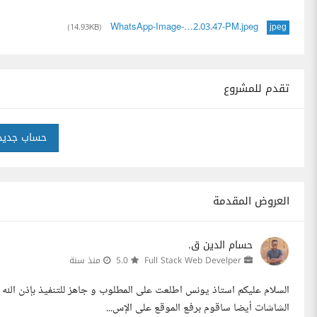
WhatsApp-Image-…2.03.47-PM.jpeg
(14.93KB)
jpeg
تقدم للمشروع
حساب جديد
العروض المقدمة
حسام الدين ق.
Full Stack Web Develper
5.0
منذ سنة
السلام عليكم استاذ يونس اطلعت على المطلوب و جاهز للتنفيذ بإذن ال
الشاشات أيضا ساقوم برفع الموقع على الإس...