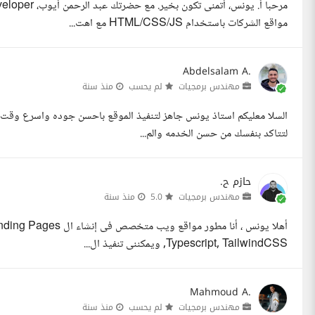
مواقع الشركات باستخدام HTML/CSS/JS مع اهت...
Abdelsalam A.
مهندس برمجيات
لم يحسب
منذ سنة
السلا معليكم استاذ يونس جاهز لتنفيذ الموقع باحسن جوده واسرع وقت بإ
لتتاكد بنفسك من حسن الخدمه والم...
حازم ح.
مهندس برمجيات
5.0
منذ سنة
,Typescript, TailwindCSS ويمكننى تنفيذ ال...
Mahmoud A.
مهندس برمجيات
لم يحسب
منذ سنة