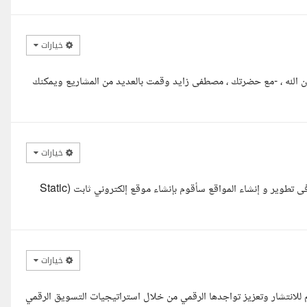
خيارات
ن الله ، -مع حضرتك ، مصطفى زايد وقمت بالعديد من المشاريع ويمكنك
خيارات
مرحبا أستاذ يونس، أنا عمر كريم مطور مواقع ويب محترف بخبرة قوية فى تطوير و إنشاء المواقع سأقوم بإنشاء موقع إلكتروني ثابت (Static
خيارات
م للانتشار وتعزيز تواجدها الرقمي من خلال استراتيجيات التسويق الرقمي