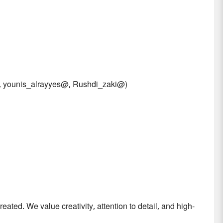
o@, younis_alrayyes@, Rushdi_zaki@)
ted. We value creativity, attention to detail, and high-