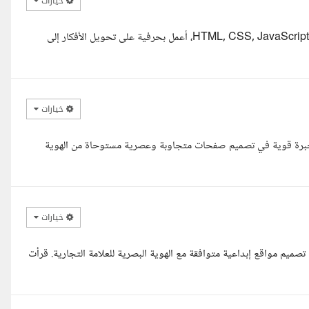
خيارات
السلام عليكم أنا بهاء الدين المنصر، مطور واجهات أمامية بخبرة قوية في HTML, CSS, JavaScript، أعمل بحرفية على تحويل الأفكار إلى
خيارات
بخبرة قوية في تصميم صفحات متجاوبة وعصرية مستوحاة من الهوية
خيارات
ي، Frontend developer ومصممة UI/UX بخبرة في تصميم مواقع إبداعية متوافقة مع الهوية البصرية للعلامة التجارية. قرأت