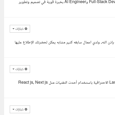
مرحبا أ. يونس، أتمنى تكون بخير. مع حضرتك عبد الرحمن أيوب، Full-Stack Developer وAI Engineer بخبرة قوية في تصميم وتطوير
خيارات
ذن الله, ولدي اعمال سابقه كثير مشابه يمكن لحضرتك الإطلاع عليها
خيارات
أهلا يونس ، أنا مطور مواقع ويب متخصص فى إنشاء ال Landing Pages الاحترافية باستخدام أحدث التقنيات مثل React js, Next js
خيارات