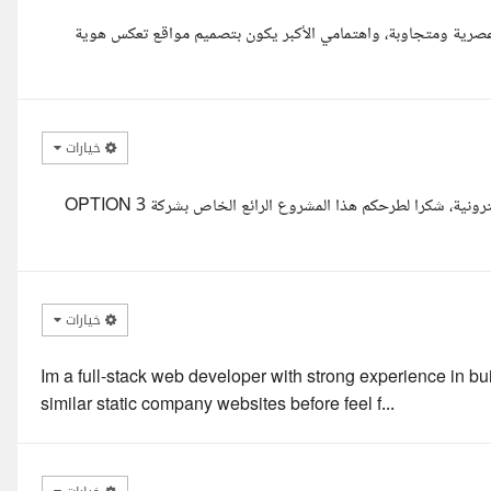
لام عليكم معك مطور ومصمم ويب متخصص في بناء مواقع Static عصرية ومتجاوبة، واهتمامي الأكبر يكون بتصميم مواقع تعكس هوية
خيارات
السلام عليكم م. يونس معك احمد حسين خبرة 4 فى تصوير المواقع الالكترونية، شكرا لطرحكم هذا المشروع الرائع الخاص بشركة OPTION 3
خيارات
Im a full-stack web developer with strong experience in b
similar static company websites before feel f...