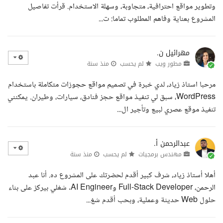
وتطوير مواقع احترافية، متجاوبة، وسهلة الاستخدام. قرأت تفاصيل
المشروع بعناية وفاهم المطلوب تماما: ت...
مهرائيل ن.
مطور ويب
لم يحسب
منذ سنة
مرحبا استاذ زياد، لدي خبرة في تصميم مواقع حجوزات متكاملة باستخدام
WordPress، سبق لي تنفيذ مواقع حجز فنادق، سيارات، وطيران. يمكنني
تنفيذ موقع عصري لبيع وتأجير ال...
عبدالرحمن أ.
مهندس برمجيات
لم يحسب
منذ سنة
أهلا أستاذ زياد، شرف كبير أقدم لحضرتك على المشروع ده. أنا عبد
الرحمن، Full-Stack Developer وAI Engineer. شغلي بيركز على بناء
حلول Web حديثة وعملية، وبحب أقدم شغ...