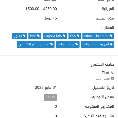
الميزانية
$250.00 - $500.00
مدة التنفيذ
15 يوما
المهارات
Adobe Illustrator
CSS
جافا سكريبت
PHP
بايثون
أمن وحماية المواقع
برمجة مواقع
تصميم موقع إلكتروني
صاحب المشروع
Ziad A.
مطور ويب
تاريخ التسجيل
01 مايو 2025
معدل التوظيف
33.33%
المشاريع المفتوحة
0
مشاريع قيد التنفيذ
0