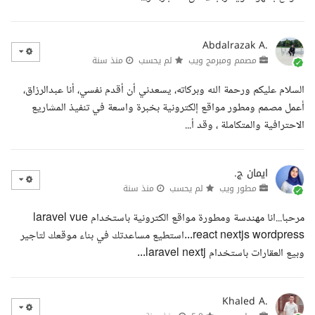
Abdalrazak A.
مصمم ومبرمج ويب
لم يحسب
منذ سنة
السلام عليكم ورحمة الله وبركاته، يسعدني أن أقدم نفسي، أنا عبدالرزاق،
أعمل مصمم ومطور مواقع إلكترونية بخبرة واسعة في تنفيذ المشاريع
الاحترافية والمتكاملة ، وقد أ...
ايمان ج.
مطور ويب
لم يحسب
منذ سنة
مرحبا...انا مهندسة ومطورة مواقع الكترونية باستخدام laravel vue
react nextjs wordpress...استطيع مساعدتك في بناء موقعك لتاجير
وبيع العقارات باستخدام laravel nextj...
Khaled A.