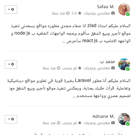
Safaa M.
مهندس برمجيات
5.0
منذ سنة
السلام عليكم استاذ ziad انا صفاء مجدى مطوره مواقع يسعدني تنفيذ
موقع تأجير وبيع الشقق سأقوم برمجه الواجهات الخلفيه ب node js و
الواجهه الاماميه ب react js سأحرص ...
محمد ب.
مهندس برمجيات
لم يحسب
منذ سنة
السلام عليكم، أنا مطور Laravel بخبرة قوية في تطوير مواقع ديناميكية
وتفاعلية. قرأت طلبك بعناية، ويمكنني تنفيذ موقع تأجير وبيع الشقق مع:
تصميم عصري وواجهة مستخدم ...
Adnane M.
مهندس برمجيات
لم يحسب
منذ سنة