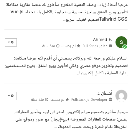
مرحبا أستاذ زياد ، وصف التنفيذ المقترح سأطور لك منصة عقارية متكاملة
لتأجير وبيع الشقق بواجهة عصرية ومتجاوبة بالكامل باستخدام Vue.js
Tailwind CSSتصميم خفيف، سريع...
Ahmed E.
مطور Full Stack
لم يحسب
منذ سنة
السلام عليكم ورحمة الله وبركاته، يسعدني أن أقدم لكم عرضا متكاملا
لتصميم وتطوير موقع عصري وذكي لتأجير وبيع الشقق، يتيح للمستخدمين
إدارة العملية بالكامل إلكترونيا...
أحسان د.
Fullstack js Developer
لم يحسب
منذ سنة
مرحبا، سأقوم بتصميم موقع إلكتروني احترافي لبيع وتأجير العقارات،
يشمل: صفحات للعقارات المعروضة (بيع/إيجار) مع صور وموقع على
الخريطة نظام فلترة وبحث حسب المدينة، ...