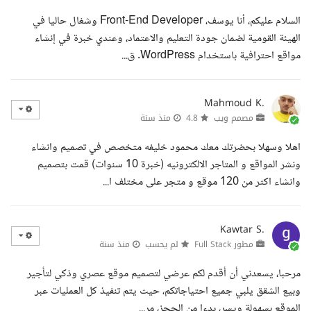
السلام عليكم، أنا يوسف، Front-End Developer وشغال حاليا في
الهيئة القومية لضمان جودة التعليم والاعتماد، وعندي خبرة في إنشاء
مواقع احترافية باستخدام WordPress. ق...
Mahmoud K.
مصمم ويب
4.8
منذ سنة
اهلا وسهلا بحضرتك معك محمود خليفه متخصص في تصميم وانشاء
ونشر المواقع و المتاجر الالكترونيه (خبرة 10 سنوات) قمت بتصميم
وانشاء اكثر من 120 موقع و متجر على مختلف ا...
Kawtar S.
مطور Full Stack
لم يحسب
منذ سنة
مرحبا، يسعدني أن أقدم لكم عرضي لتصميم موقع عصري وذكي لتأجير
وبيع الشقق يلبي جميع احتياجاتكم، حيث يتم تنفيذ كل العمليات عبر
الموقع بسهولة ويسر، بدءا من الحجز، مر...