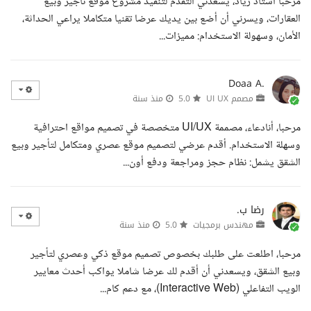
مرحبا أستاذ زياد، يسعدني التقدم لتنفيذ مشروع موقع تأجير وبيع
العقارات، ويسرني أن أضع بين يديك عرضا تقنيا متكاملا يراعي الحداثة،
الأمان، وسهولة الاستخدام: مميزات...
Doaa A.
مصمم UI UX
5.0
منذ سنة
مرحبا، أنادعاء، مصممة UI/UX متخصصة في تصميم مواقع احترافية
وسهلة الاستخدام. أقدم عرضي لتصميم موقع عصري ومتكامل لتأجير وبيع
الشقق يشمل: نظام حجز ومراجعة ودفع أون...
رضا ب.
مهندس برمجيات
5.0
منذ سنة
مرحبا، اطلعت على طلبك بخصوص تصميم موقع ذكي وعصري لتأجير
وبيع الشقق، ويسعدني أن أقدم لك عرضا شاملا يواكب أحدث معايير
الويب التفاعلي (Interactive Web)، مع دعم كام...