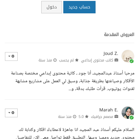
حساب جديد
دخول
العروض المقدمة
Joud Z.
كاتب محتوى إبداعي
لم يحسب
منذ سنة
مرحبا أستاذ عبدالمجيد، أنا جود ، كاتبة محتوى إبداعي مختصة بصناعة
الأفكار وصياغتها بطريقة جذابة، وسبق لي العمل على مشاريع مشابهة
لقنوات يوتيوب. قرأت طلبك بدقة، و...
Marah E.
مصمم جرافيك
5.0
منذ سنة
السلام عليكم أستاذ عبد المجيد انا جاهزة لاعطاءك افكار وكتابة لك
محتوى جديد ومميز وسهل التطبيق فقط تواصل معي الان للتفاصيل