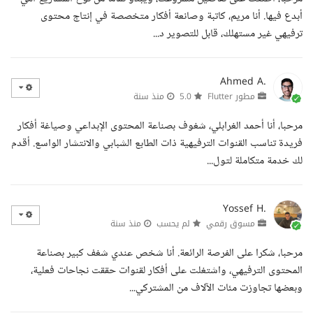
أبدع فيها. أنا مريم، كاتبة وصانعة أفكار متخصصة في إنتاج محتوى
ترفيهي غير مستهلك، قابل للتصوير د...
Ahmed A.
مطور Flutter
5.0
منذ سنة
مرحبا، أنا أحمد الغرابلي، شغوف بصناعة المحتوى الإبداعي وصياغة أفكار
فريدة تناسب القنوات الترفيهية ذات الطابع الشبابي والانتشار الواسع. أقدم
لك خدمة متكاملة لتول...
Yossef H.
مسوق رقمي
لم يحسب
منذ سنة
مرحبا، شكرا على الفرصة الرائعة. أنا شخص عندي شغف كبير بصناعة
المحتوى الترفيهي، واشتغلت على أفكار لقنوات حققت نجاحات فعلية،
وبعضها تجاوزت مئات الآلاف من المشتركي...