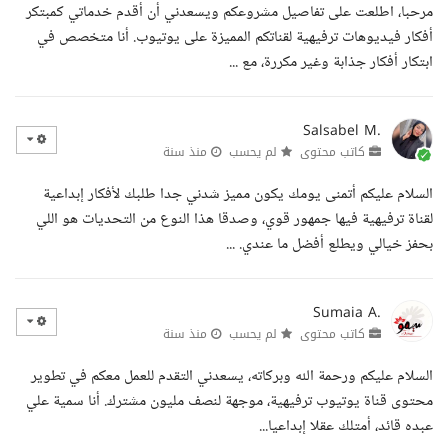
مرحبا، اطلعت على تفاصيل مشروعكم ويسعدني أن أقدم خدماتي كمبتكر
أفكار فيديوهات ترفيهية لقناتكم المميزة على يوتيوب. أنا متخصص في
ابتكار أفكار جذابة وغير مكررة، مع ...
Salsabel M.
كاتب محتوى
لم يحسب
منذ سنة
السلام عليكم أتمنى يومك يكون مميز شدني جدا طلبك لأفكار إبداعية
لقناة ترفيهية فيها جمهور قوي، وصدقا هذا النوع من التحديات هو اللي
بحفز خيالي ويطلع أفضل ما عندي. ...
Sumaia A.
كاتب محتوى
لم يحسب
منذ سنة
السلام عليكم ورحمة الله وبركاته، يسعدني التقدم للعمل معكم في تطوير
محتوى قناة يوتيوب ترفيهية، موجهة لنصف مليون مشترك. أنا سمية علي
عبده قائد، أمتلك عقلا إبداعيا...