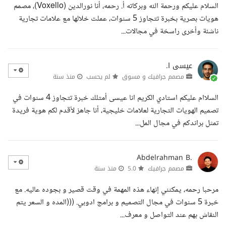
السلام عليكم ورحمة الله وبركاته أ. رحمه، أنا نورالدين (Voxello)، مصمم
هويات بصرية بخبرة تتجاوز 5 سنوات، عملت خلالها مع علامات تجارية
ناشئة وأخرى راسخة في مجالات...
عيسى ا.
مصمم جرافيك و مسوق
لم يحسب
منذ سنة
السلاام عليكم استادي الكريم انا عيسى أمتلك خبرة تتجاوز 4 سنوات في
تصميم الهويات التجارية لعلامات خليجية، أنا جاهز لأقدم لكم هوية فريدة
تمثل براندكم في مجال المل...
Abdelrahman B.
مصمم جرافيك
5.0
منذ سنة
مرحبا رحمه، يمكنني إنهاء هذه المهمة في وقت قصير و بجوده عاليه. مع
خبرة 5 سنوات في مجال التصميم و برامج ادوبي. (((المده و السعر يتم
النقاش بهم عند التواصل و معرف...