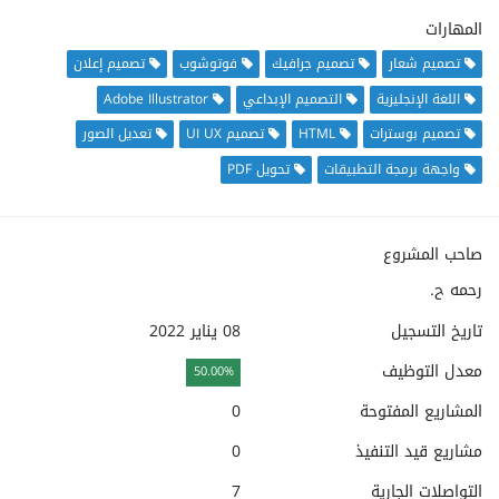
المهارات
تصميم شعار
تصميم جرافيك
فوتوشوب
تصميم إعلان
اللغة الإنجليزية
التصميم الإبداعي
Adobe Illustrator
تصميم بوسترات
HTML
تصميم UI UX
تعديل الصور
واجهة برمجة التطبيقات
تحويل PDF
صاحب المشروع
رحمه ح.
تاريخ التسجيل
08 يناير 2022
معدل التوظيف
50.00%
المشاريع المفتوحة
0
مشاريع قيد التنفيذ
0
التواصلات الجارية
7