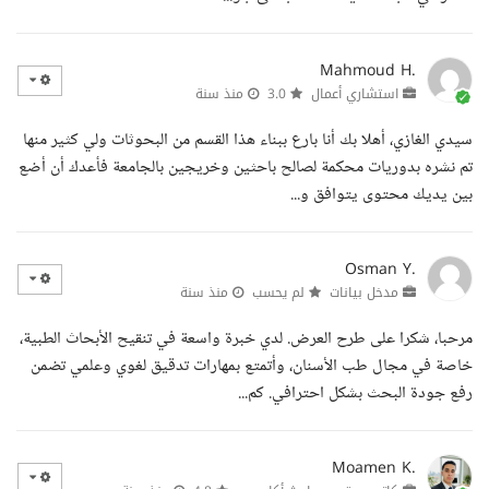
Mahmoud H.
استشاري أعمال
3.0
منذ سنة
سيدي الغازي، أهلا بك أنا بارع ببناء هذا القسم من البحوثات ولي كثير منها
تم نشره بدوريات محكمة لصالح باحثين وخريجين بالجامعة فأعدك أن أضع
بين يديك محتوى يتوافق و...
Osman Y.
مدخل بيانات
لم يحسب
منذ سنة
مرحبا، شكرا على طرح العرض. لدي خبرة واسعة في تنقيح الأبحاث الطبية،
خاصة في مجال طب الأسنان، وأتمتع بمهارات تدقيق لغوي وعلمي تضمن
رفع جودة البحث بشكل احترافي. كم...
Moamen K.