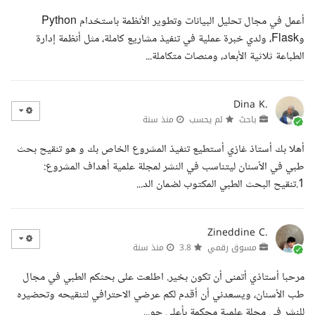
أعمل في مجال تحليل البيانات وتطوير الأنظمة باستخدام Python
وFlask، ولدي خبرة عملية في تنفيذ مشاريع كاملة، مثل أنظمة إدارة
الطباعة ثلاثية الأبعاد، ومنصات متكاملة...
Dina K.
باحث
لم يحسب
منذ سنة
أهلا بك أستاذ غازي أستطيع تنفيذ المشروع الخاص بك و هو تنقيح بحث
طبي في الأسنان ليتناسب في النشر لمجلة علمية أهداف المشروع:
1.تنقيح البحث الطبي المكتوب لضمان الد...
Zineddine C.
مسوق رقمي
3.8
منذ سنة
مرحبا أستاذي أتمنى أن تكون بخير. اطلعت على بحثكم الطبي في مجال
طب الأسنان، ويسعدني أن أقدم لكم عرضي الاحترافي لتنقيحه وتحضيره
للنشر في مجلة علمية محكمة بأعلى جو...