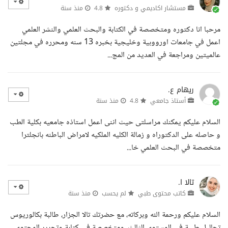
مستشار اكاديمي و دكتوره
4.8
منذ سنة
مرحبا انا دكتوره ومتخصصة في الكتابة والبحث العلمي والنشر العلمي
اعمل في جامعات اورووبية وخليجية بخبره 13 سنه ومحرره في مجلتين
عالميتين ومراجعة في العديد من المج...
ريهام ع.
أستاذ جامعي
4.8
منذ سنة
السلام عليكم يمكنك مراسلتى حيث اننى اعمل استاذه جامعيه بكلية الطب
و حاصله على الدكتوراه و زمالة الكليه الملكيه لامراض الباطنه بانجلترا
متخصصة في البحث العلمي خا...
تالا ا.
كاتب محتوى طبي
لم يحسب
منذ سنة
السلام عليكم ورحمة الله وبركاته، مع حضرتك تالا الجزار، طالبة بكالوريوس
تحاليل طبية في المستوى الثالث، ومتخصصة في كتابة وتحرير المحتوى