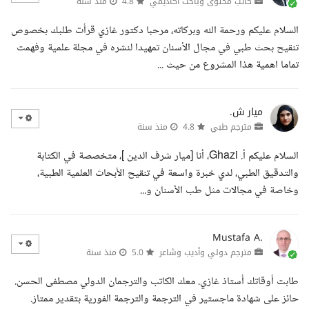
كاتب محتوى وباحث أكاديمي
4.8
منذ سنة
السلام عليكم ورحمة الله وبركاته، مرحبا دكتور غازي قرأت طلبك بخصوص
تنقيح بحث طبي في مجال الأسنان تمهيدا لنشره في مجلة علمية وفهمت
تماما اهمية هذا المشروع من حيث ...
ميار ش.
مترجم طبي
4.8
منذ سنة
السلام عليكم أ. Ghazi، أنا [ميار شرف الدين ]، متخصصة في الكتابة
والتدقيق الطبي، لدي خبرة واسعة في تنقيح الأبحاث العلمية الطبية،
وخاصة في مجالات مثل طب الأسنان و...
Mustafa A.
مترجم دولي وأديب وشاعر
5.0
منذ سنة
طابت أوقاتك أستاذ غازي. معك الكاتب والترجمان الدولي مصطفى الحسن.
حائز على شهادة ماجستير في الترجمة والترجمة الفورية بتقدير ممتاز.