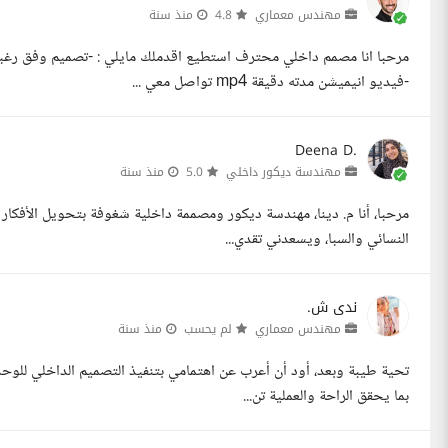
مهندس معماري
4.8
منذ سنة
-فيديو انيميشن مدته دقيقة mp4 تواصل معي ...
Deena D.
مهندسة ديكور داخلي
5.0
منذ سنة
مرحبا، أنا م. دينا، مهندسة ديكور ومصممة داخلية شغوفة بتحويل الأفكا
النسائي والسبا، ويسعدني تقدي...
ندى ش.
مهندس معماري
لم يحسب
منذ سنة
تحية طيبة وبعد، أود أن أعرب عن اهتمامي بتنفيذ التصميم الداخلي للوحد
بما يحقق الراحة والعملية تن...