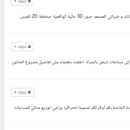
خيارات
مرحبا انا مصمم داخلي محترف استطيع اقدملك مايلي : -تصميم وفق رغباتك و خبراتي كمصمم -صور 3D عالية الواقعية -مخطط 2D للفرش
خيارات
ر إلى مساحات تنبض بالحياة. اطلعت باهتمام على تفاصيل مشروع الصالون
خيارات
ة الخاصة بكم أوفر لكم تصميما احترافيا يراعي: توزيع مثالي للمساحات