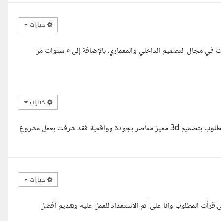
خيارات
يسعد مساك مهندسة ريم، معك ريما مهندسة تصميم داخلي بخبرة ٩ سنوات في مجال التصميم الداخلي والمعماري، بالإضافة إلى ٥ سنوات من
خيارات
السلام عليكم ا / مها .. يسرنى التعاون مع حضرتك بتقديم تصميم الحيز المطلوب بتصميم 3d مميز معاصر بجودة وواقعية فقد شرفت بعمل مشروع
خيارات
قرأت المطلوب وانا على أتم الاستعداد للعمل عليه وتقديم أفضل