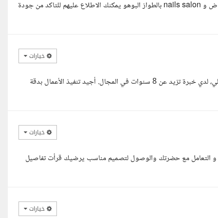
السلام عليكم م مها مرفق نماذج من اعمالي لبيوتي صالون sleek في الرياض و nails salon بالطواز البوهو يمكنك الاطلاع عليهم للتاكد من جودة
خيارات
مرحبا، أنا المهندسة أميرة، مهندسة معمارية ومتخصصة في الديكور الداخلي، لدي خبرة تزيد عن 8 سنوات في المجال. أجيد تنفيذ الأعمال بدقة
خيارات
بك و التعامل مع حضرتك والوصول لتصميم مناسب يرضيك قرأت تفاصيل
خيارات