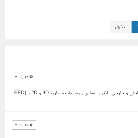
دخول
خيارات
مرحبا مع حضرتك مهندس جورج محروس نجيب مصمم معمارى تصميم داخلى و خارجى واظهار معمارى و رسومات معمارية 3D و 2D و (LEED
خيارات