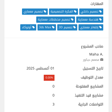
المهارات
تصميم داخلي
الفكرة التصميمية
تصميم معماري
هندسة معمارية
تصميم مخططات معمارية
إظهار معماري
تصميم 3D
3ds Max
أوتوكاد
صاحب المشروع
Maha A.
مصمم ديكور
تاريخ التسجيل
01 أغسطس 2025
معدل التوظيف
0.00%
المشاريع المفتوحة
0
مشاريع قيد التنفيذ
0
التواصلات الجارية
3