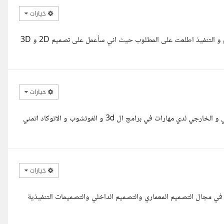
خيارات
اهلا م. مها , معاك رنا مهندسه و مصمم داخلى خبره ٥ سنوات فى التصميم و التنفيذ اطلعت على المطلوب حيث اني سأعمل على تصميم 2D و 3D
خيارات
مرحبا مع حضرتك م/ سلمى مهندسه معمارية مختصه في التصميم الداخلي و الخارجي لدي مهارات في برامج ال 3d و الفوتشوب و الاتوكاد اتمني
خيارات
، مع حضرتك مهندس زياد معماري بخبرة تزيد عن 4 سنوات في مجال التصميم المعماري والتصميم الداخلي والتصميمات التنفيذية