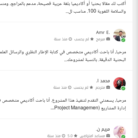
أكتب لك مقالا بحثيا أو أكاديميا بلغة عربية فصيحة، مدعم بالمراجع، ومن
والسلامة اللغوية 100. مناسب لل...
Amr E.
مبرمج
لم يحسب
منذ سنة
مرحبا، أنا باحث أكاديمي متخصص في كتابة الإطار النظري والرسائل العلمي
البحثية الدقيقة. بالنسبة لمشروعك...
محمد ا.
مترجم
لم يحسب
منذ سنة
مرحبا، يسعدني التقدم لتنفيذ هذا المشروع. أنا باحث أكاديمي متخصص في
إدارة المشاريع (Project Managemen...
مريم ن.
مساعد افتراضي
5.0
منذ سنة