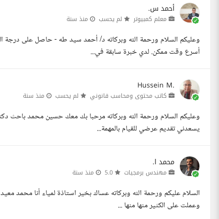
أحمد س.
معلم كمبيوتر
لم يحسب
منذ سنة
وعليكم السلام ورحمة الله وبركاته د/ أحمد سيد طه - حاصل على درجة ال
أسرع وقت ممكن. لدي خبرة سابقة في...
Hussein M.
كاتب محتوى ومحاسب قانوني
لم يحسب
منذ سنة
وعليكم السلام ورحمة الله وبركاته مرحبا بك معك حسين محمد باحث دكتو
يسعدني تقديم عرضي للقيام بالمهمة...
محمد ا.
مهندس برمجيات
5.0
منذ سنة
السلام عليكم ورحمة الله وبركاته عساك بخير استاذة لمياء أنا محمد معيد
وعملت على الكثير منها منها ...