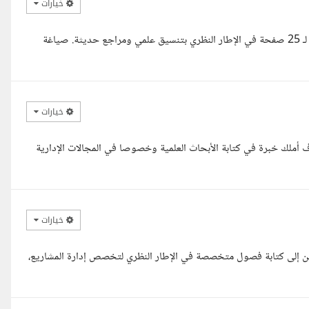
خيارات
السلام عليكم،أ.لمياء أنا باحثة أكاديمية متخصصة أقدم لك كتابة احترافية لـ 25 صفحة في الإطار النظري بتنسيق علمي ومراجع حديثة. صياغة
خيارات
أملك خبرة في كتابة الأبحاث العلمية وخصوصا في المجالات الإدارية
خيارات
ين إلى كتابة فصول متخصصة في الإطار النظري لتخصص إدارة المشاريع،