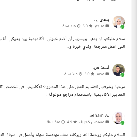
يمنى ع.
مترجم
5.0
منذ سنة
سلام عليكم, ان يمنى ويسرني أن أضع خبرتي الأكاديمية بين يديكي. أنا ب
اننى اعمل مترجمة، ولدي خبرة و...
احمد س.
مصم
5.0
منذ سنة
المعايير الأكاديمية، باستخدام مراجع موثوقة...
Seham A.
مهندس كهرباء
4.9
منذ سنة
السلام عليكم ورحمة الله وبركاته معك مهندسة سهام وأعمل في مجال الت