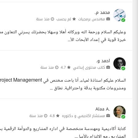
محمد م.
مهندس برمجيات
لم يحسب
منذ سنة
وعليكم السلام ورحمة الله وبركاته أهلا وسهلا بحضرتك يسرني التعاون 
خبرة قوية في إعداد الأبحاث الأ...
احمد و.
كاتب محتوى إبداعي
4.7
منذ سنة
ومشروعات مكتوبة بدقة واحترافية. نطاق ...
Alaa A.
مستشار اكاديمي و دكتوره
4.8
منذ سنة
المشاريع ، مع الالتزام بالأسل...