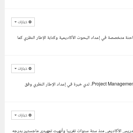
خيارات
احثة متخصصة في إعداد البحوث الأكاديمية وكتابة الإطار النظري كما
خيارات
مرحبا، يشرفني التقديم للعمل على هذا المشروع الأكاديمي في تخصص Project Management. لدي خبرة في إعداد الإطار النظري وفق
خيارات
دريس الأكاديمي منذ ستة سنوات تقريبا وأنهيت تمهيدي ماجستير بدرجه