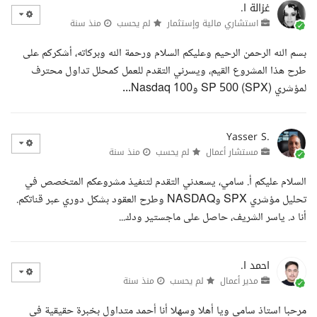
غزالة ا.
استشاري مالية وإستثمار
لم يحسب
منذ سنة
بسم الله الرحمن الرحيم وعليكم السلام ورحمة الله وبركاته، أشكركم على
طرح هذا المشروع القيم، ويسرني التقدم للعمل كمحلل تداول محترف
لمؤشري SP 500 (SPX) وNasdaq 100...
Yasser S.
مستشار أعمال
لم يحسب
منذ سنة
السلام عليكم أ. سامي، يسعدني التقدم لتنفيذ مشروعكم المتخصص في
تحليل مؤشري SPX وNASDAQ وطرح العقود بشكل دوري عبر قناتكم.
أنا د. ياسر الشريف، حاصل على ماجستير ودك...
احمد ا.
مدير أعمال
لم يحسب
منذ سنة
مرحبا استاذ سامي ويا أهلا وسهلا أنا أحمد متداول بخبرة حقيقية في