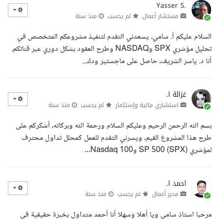
Yasser S.
مستشار أعمال
لم يحسب
منذ سنة
السلام عليكم أ. سامي، يسعدني التقدم لتنفيذ مشروعكم المتخصص في
تحليل مؤشري SPX وNASDAQ وطرح العقود بشكل دوري عبر قناتكم.
أنا د. ياسر الشريف، حاصل على ماجستير ودك...
غزالة ا.
استشاري مالية وإستثمار
لم يحسب
منذ سنة
بسم الله الرحمن الرحيم وعليكم السلام ورحمة الله وبركاته، أشكركم على
طرح هذا المشروع القيم، ويسرني التقدم للعمل كمحلل تداول محترف
لمؤشري SP 500 (SPX) وNasdaq 100...
احمد ا.
مدير أعمال
لم يحسب
منذ سنة
مرحبا استاذ سامي ويا أهلا وسهلا أنا أحمد متداول بخبرة حقيقية في