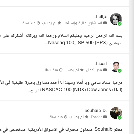
غزالة ا.
استشاري مالية وإستثمار
لم يحسب
منذ سنة
بسم الله الرحمن الرحيم وعليكم السلام ورحمة الله وبركاته، أشكركم عل
لمؤشري SP 500 (SPX) وNasdaq 100...
احمد ا.
مدير أعمال
لم يحسب
منذ سنة
NASDAQ 100 (NDX) Dow Jones (DJI) لدي خ...
Souhaib D.
Trader
لم يحسب
منذ سنة