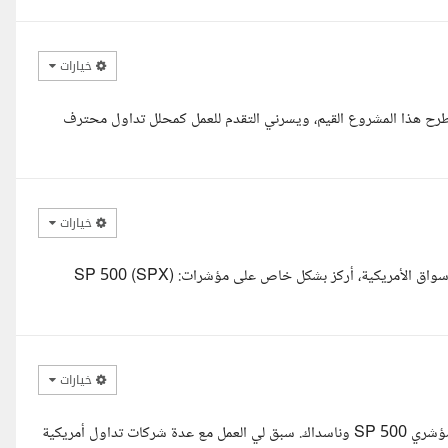
خيارات
ى طرح هذا المشروع القيم، ويسرني التقدم للعمل كمحلل تداول محترف
خيارات
مرحبا استاذ سامي ويا أهلا وسهلا أنا أحمد متداول بخبرة حقيقية في الأسواق الأمريكية، أركز بشكل خاص على مؤشرات: SP 500 (SPX)
خيارات
معكم Souhaib، متداول محترف في الأسواق الأمريكية، متخصص في مؤشري SP 500 وناسداك. سبق لي العمل مع عدة شركات تداول أمريكية