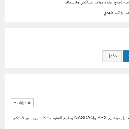
خاصه لطرح عقود مؤشر سباكس وناسداك
دا براتب شهري
دخول
خيارات
السلام عليكم أ. سامي، يسعدني التقدم لتنفيذ مشروعكم المتخصص في تحليل مؤشري SPX وNASDAQ وطرح العقود بشكل دوري عبر قناتكم.