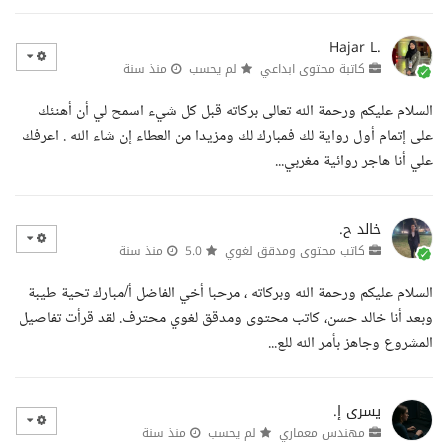
Hajar L.
كاتبة محتوى ابداعي
لم يحسب
منذ سنة
السلام عليكم ورحمة الله تعالى بركاته قبل كل شيء اسمح لي أن أهنئك
على إتمام أول رواية لك فمبارك لك ومزيدا من العطاء إن شاء الله . اعرفك
علي أنا هاجر روائية مغربي...
خالد ح.
كاتب محتوى ومدقق لغوي
5.0
منذ سنة
السلام عليكم ورحمة الله وبركاته ، مرحبا أخي الفاضل أ/مبارك تحية طيبة
وبعد أنا خالد حسن، كاتب محتوى ومدقق لغوي محترف. لقد قرأت تفاصيل
المشروع وجاهز بأمر الله للع...
يسرى إ.
مهندس معماري
لم يحسب
منذ سنة