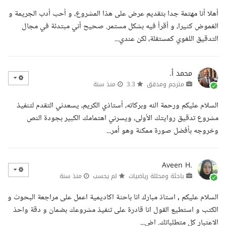
أهلا أنا مهتمة جدا بتقديم عرض على هذا المشروع، و أحب أدب الجريمة و
الغموض كثيرا، و أقرأ فيه بشكل مستمر. صحيح أني مبتدئة في مجال
التدقيق اللغوي كمستقلة، لكن عندي...
محمد أ.
مترجم ومدقق
3.3
منذ سنة
السلام عليكم ورحمة الله وبركاته، أستاذي الكريم، يسعدني التقدم لتنفيذ
مشروع تدقيق روايتك الأولى، ويسرني اهتمامك الكبير بجودة النص
وخروجه بأفضل صورة ممكنة وهو أمر...
Aveen H.
باحثة ومحللة رياضيات
لم يحسب
منذ سنة
السلام عليكم , استاذ مبارك انا باحثة اكاديمية اعمل على مراجعة البحوث و
الكتب و استطيع القول انا قادرة على تنفيذ مشروعك بضمان و دقة واحذ
الاعتبار كل متطلباتك. اض...