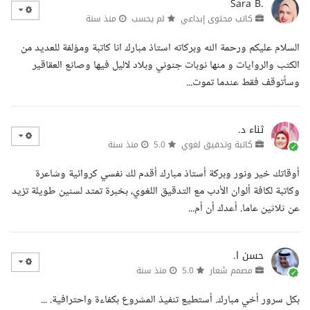
Sara B.
كاتب محتوى إبداعي
لم يحسب
منذ سنة
السلام عليكم ورحمة الله وبركاته استاذ مبارك انا كاتبة ومؤلفة للعديد من
الكتب والروايات و منها نوبات جنوني وبلاد لاليل فيها وصانع العقاقير
وسأتوقف فقط عندما تموت...
ثناء د.
كاتبة وتدقيق لغوي
5.0
منذ سنة
أوقاتك خير ونور وبركة أستاذ مبارك أقدم لك نفسي كروائية وشاعرة
وكاتبة لكافة ألوان الأدب مع التدقيق اللغوي، بخبرة تمتد لسنين طويلة تزيد
عن ثلاثين عاما. أعدك أن أم...
حسن ا.
مصمم شعار
5.0
منذ سنة
بكل سرور أخي مبارك. أستطيع تنفيذ المشروع بكفاءة واحترافية. ...