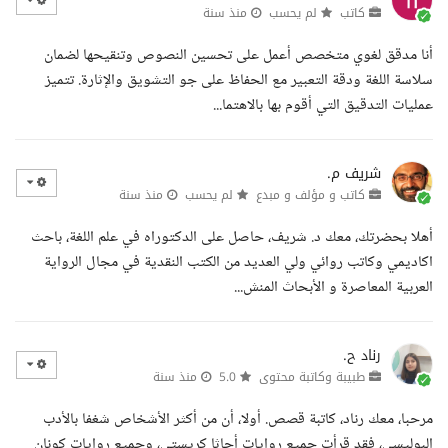
كاتب
لم يحسب
منذ سنة
أنا مدقق لغوي متخصص أعمل على تحسين النصوص وتنقيحها لضمان
سلاسة اللغة ودقة التعبير مع الحفاظ على جو التشويق والإثارة. تتميز
عمليات التدقيق التي أقوم بها بالاهتما...
شريف م.
كاتب و مؤلف و مبدع
لم يحسب
منذ سنة
أهلا بحضرتك، معك د. شريف، حاصل على الدكتوراه في علم اللغة، باحث
اكاديمي وكاتب روائي ولي العديد من الكتب النقدية في مجال الرواية
العربية المعاصرة و الأبحاث المنش...
رناد ح.
طبيبة وكاتبة محتوى
5.0
منذ سنة
مرحبا، معك رناد، كاتبة قصص. أولا، أن من أكثر الأشخاص شغفا بالأدب
البوليسي، فقد قرأت جميع روايات أجاثا كريستي، وجميع روايات كونان