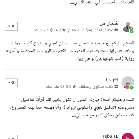
اللغويات، ماجستير في النقد الأدبي،...
شعبان س.
مدقق لغوي ومؤلف و معلم
4.9
منذ سنة
السلام عليكم مع حضرتك شعبان سيد مدقق لغوي و منسق كتب وروايات
و ناقد فني لها قمت بتدقيق العديد من الكتب و الروايات المختلفة و آخرها
رواية (كلب كوبنهاجن) و هي روا...
تغريد ا.
كاتبة محتوى ومدققة
5.0
منذ سنة
السلام عليكم أستاذ مبارك، أتمنى أن تكون بخير. لقد قرأت تفاصيل
مشروعكم (تدقيق لغوي وأسلوبي لرواية)، وأنا مهتمة جدا بهذا المشروع،
لأنه يتطابق بشكل كبير مع خبراتي،...
Hiba H.