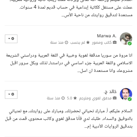
عملت على مستقل ككاتبة إبداعية في حساب قديم لمدة 4 سنوات.
مستعدة لتدقيق روايتك من ناحية الأس...
Marwa A.
كاتب ومصور
لم يحسب
منذ سنة
انا مروة من سوريا مدققة لغوية وخبية في اللغة العربية ودراستي الشريعة
الاسلامي واللغة العربية جزء اساسي في دراستنا, لذلك وبكل سرور اقبل
مشروعك وانا مستعدة ان اسل...
خالد ج.
مدقق لغوي ومترجم
5.0
منذ سنة
السلام عليكم، أ. مبارك تحياتي لحضرتك، ومبارك على روايتك، مع تمنياتي
بالتوفيق والسداد. طلبك لدي فأنا مدقق لغوي وكاتب محتوى، قمت من قبل
بتدقيق الروايات الأدبية إم...