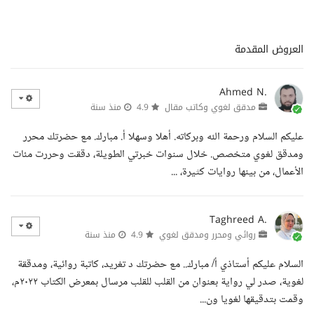
العروض المقدمة
Ahmed N.
مدقق لغوي وكاتب مقال
4.9
منذ سنة
عليكم السلام ورحمة الله وبركاته. أهلا وسهلا أ. مبارك. مع حضرتك محرر
ومدقق لغوي متخصص. خلال سنوات خبرتي الطويلة، دققت وحررت مئات
الأعمال، من بينها روايات كثيرة، ...
Taghreed A.
روائي ومحرر ومدقق لغوي
4.9
منذ سنة
السلام عليكم أستاذي أ/ مبارك.. مع حضرتك د تغريد، كاتبة روائية، ومدققة
لغوية، صدر لي رواية بعنوان من القلب للقلب مرسال بمعرض الكتاب ٢٠٢٢م،
وقمت بتدقيقها لغويا ون...