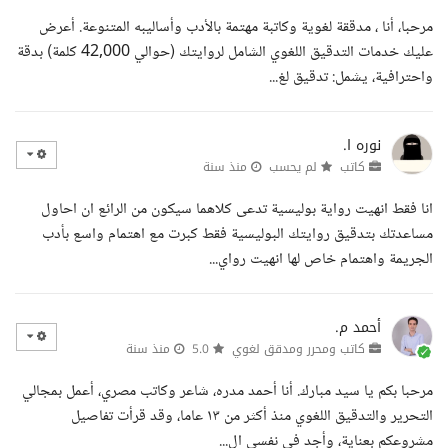
مرحبا، أنا ، مدققة لغوية وكاتبة مهتمة بالأدب وأساليبه المتنوعة. أعرض
عليك خدمات التدقيق اللغوي الشامل لروايتك (حوالي 42,000 كلمة) بدقة
واحترافية، يشمل: تدقيق لغ...
نوره ا.
كاتب
لم يحسب
منذ سنة
انا فقط انهيت رواية بوليسية تدعى كلاهما سيكون من الرائع ان احاول
مساعدتك بتدقيق روايتك البوليسية فقط كبرت مع اهتمام واسع بأدب
الجريمة واهتمام خاص لها انهيت رواي...
أحمد م.
كاتب ومحرر ومدقق لغوي
5.0
منذ سنة
مرحبا بكم يا سيد مبارك. أنا أحمد مدره، شاعر وكاتب مصري، أعمل بمجالي
التحرير والتدقيق اللغوي منذ أكثر من ١٣ عاما، وقد قرأت تفاصيل
مشروعكم بعناية، وأجد في نفسي ال...