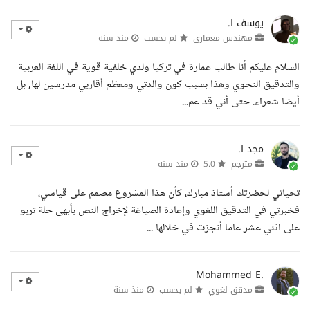
يوسف ا.
مهندس معماري
لم يحسب
منذ سنة
السلام عليكم أنا طالب عمارة في تركيا ولدي خلفية قوية في اللغة العربية
والتدقيق النحوي وهذا بسبب كون والدتي ومعظم أقاربي مدرسين لها, بل
أيضا شعراء. حتى أني قد عم...
مجد ا.
مترجم
5.0
منذ سنة
تحياتي لحضرتك أستاذ مبارك، كأن هذا المشروع مصمم على قياسي،
فخبرتي في التدقيق اللغوي وإعادة الصياغة لإخراج النص بأبهى حلة تربو
على اثني عشر عاما أنجزت في خلالها ...
Mohammed E.
مدقق لغوي
لم يحسب
منذ سنة