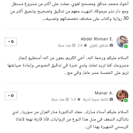
أخوك محمد، مدقق ومصحح لغوي، عملت على أكثر من مشروع مستقل
ومع دار نشر مرموقة، انتهيت معهم من تدقيق وتصحيح وتنميق أكثر من
30 رواية وكتاب على مختلف تخصصاتهم وتصنيف...
Abdel Rhman E.
مدقق لغوي
3.8
منذ سنة
السلام عليكم ورحمة الله.. أخي الكريم، بعون من الله أستطيع إنجاز
مشروعك كما تريد تماما، ولدي خبرة في تدقيق النصوص وإعادة صياغتها
تربو على الخمسة عشر عاما، وفي مج...
Manar A.
كاتبة سيرة أدبية
5.0
منذ سنة
السلام عليكم أستاذ مبارك... معك الدكتورة منار العران من سوريا... لدي
بالتأكيد الشغف في مثل هذا النوع من الروايات، فأنا قارئة نهمة لأغاثا
كريستي الشهيرة بهذا الن...