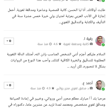
طابت أوقاتك. أنا لبا الحسن، كاتبة قصصية وشاعرة ومدققة لغوية. أحمل
إجازة في الأدب العربي بمرتبة امتياز، ولي خبرة خمس عشرة سنة في
التأليف والكتابة والتدقيق اللغوي...
رقية ا.
كاتبة ومدققة لغوية
4.6
منذ سنة
السلام عليكم، أجزم أنني الشخص المناسب بإذن الله، أمتلك الدقة اللغوية
المطلوبة للتدقيق والخبرة الكافية كذلك، وأحب هذا النوع من الروايات
بشكل لا تتصوره، لكن أريد ...
أحمد ع.
د مدقق لغوي محرر روائي
4.9
منذ سنة
مرحبا بك أ / مبارك. معكم محرر أدبي وروائي، وخبير في إعادة الصياغة
ومدقق لغوي متخصص ومعتمد لمدة تزيد عن عشرين عاما، دكتوراه في