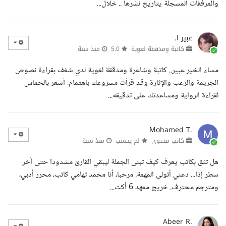
والمرفقات المسجلة يتاريخ نشرها .. خلال...
عبير ا.
كاتبة ومدققة لغوية
5.0
منذ سنة
مساء الخير عبير.. كاتبة وشاعرة ومدققة لغوية لدي شغف بقراءة نصوص
الجريمة والرعب والإثارة وقد قرأت مشروعك باهتمام. أشعر بالحماس
لقراءة الرواية ومساعدتك على تدقيقه...
Mohamed T.
كاتب محتوى
لم يحسب
منذ سنة
هل تثق بكاتب يعرف كيف تبنى الجملة ليبقي القارئ مشدودا حتى آخر
سطر إذا... دعني أتولى المهمة. مرحبا، أنا محمد تهامي كاتب، محرر أدبي،
ومترجم محترف. خريج معهد 6 أكت...
Abeer R.