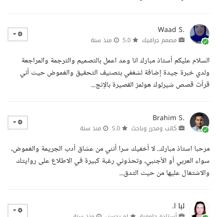
Waad S.
مصمم جرافيك
5.0
منذ سنة
السلام عليكم أستاذ مبارك انا وعد اعمل بالتصميم والترجمة والمراجعة
ولدي خبرة جيدة إضافة لشغفي بتصنيف التحقيق والغموض حيث أني
قرأت قصص شيرلوك هولمز القصيرة بالإنج...
Brahim S.
كاتب ومحرر وباحث
5.0
منذ سنة
مرحبا استاذ مبارك.. لا أخفيك سرا أنني من عشاق أدب الجريمة والغموض،
سواء العربي أو الأجنبي، وتحذوني رغبة كبيرة في الاطلاع على روايتك
والاشتغال عليها من حيث التدق...
لبا ا.
أستاذة جامعية
لم يحسب
منذ سنة