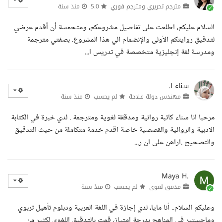
مترجم تحريري ومترجم فوري
5.0
منذ سنة
السلام عليكم، اطلعت على تفاصيل مشروعكم، ومتحمسة أن أقدم عرضي
لتدقيق روايتكم الأولى والإنضمام الي هذا المشروع. بصفتي مترجمة
ومدرسة لغة إنجليزية متخصصة في تدريس ا...
سناء ا.
مهندس دولة فلاحة
لم يحسب
منذ سنة
مرحبا انا سناء كاتبة روائية ومدققة لغوية ومترجمة . لدي خبرة في الكتابة
الادبية والروائية والقصصية خاصة اقدم خدمة متكاملة من حيث التدقيق
والتصحيح .اراهن على ان ر...
Maya H.
مدقق لغوي
لم يحسب
منذ سنة
وعليكم السلام.. أنا مايا، لدي إجازة في اللغة العربية ودبلوم تأهيل تربوي
وماجستير في المناهج بدرجة امتياز، قمت بالتدقيق اللغوي لكثير من