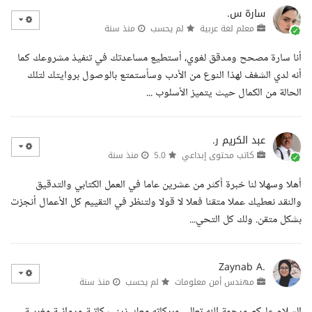
سارة س.
معلم لغة عربية
لم يحسب
منذ سنة
أنا سارة مصحح ومدقق لغوي، أستطيع مساعدتك في تنفيذ مشروعك كما
أنه لدي الشغف لهذا النوع من الأدب وسأستمتع بالوصول بروايتك لتلك
الحالة من الكمال حيث يتميز الأسلوب ...
عبد الكريم ر.
كاتب محتوى إبداعي
5.0
منذ سنة
أهلا وسهلا لنا خبرة أكثر من عشرين عاما في العمل الكتابي والتدقيق
والنقد نعطيك عملا متقنا فعلا لا قولا ولتنظر في التقييم كل الأعمال أنجزت
بشكل متقن. ولك كل التحي...
Zaynab A.
مهندس أمن معلومات
لم يحسب
منذ سنة
السلام عليكم ورحمة الله تعالى وبركاته معك زينب كاتبة وروائية مغربية،