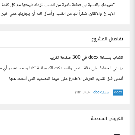
"تقييمكِ بالنسبة لي قطعة نادرة من الماس، تزداد قيمتها مع كل كل
الإبداع والإتقان. شكراً لكِ من القلب، وأسأل الله أن يجزيكِ عني خير ا
تفاصيل المشروع
الكتاب بنسخة docx في 300 صفحة تقريبا
يهمني الحفاظ على دقة النص والمعادلات الكيميائية كليًا وعدم تغيير أي 
أتمنى قبل تقديم العرض الاطلاع على عينة التصميم التي أبحث عنها
عينة.docx
(181.5KB)
docx
العروض المقدمة