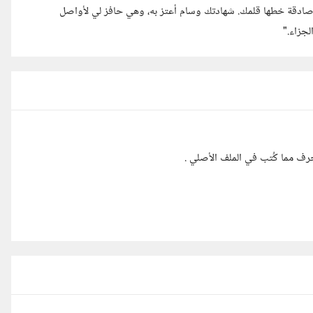
مة صادقة خطها قلمك. شهادتك وسام أعتز به، وهي حافز لي لأواصل
لجزاء."
حرف مما كُتب في الملف الأصلي .