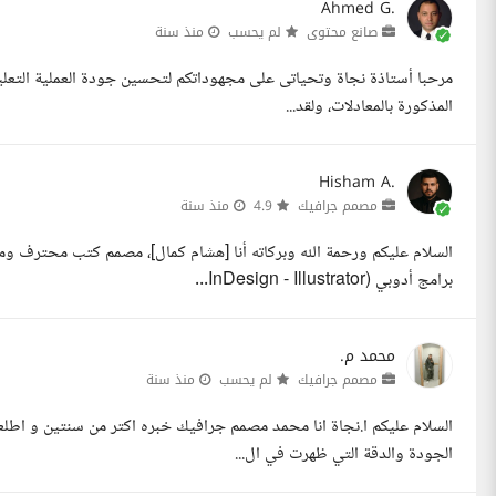
Ahmed G.
صانع محتوى
لم يحسب
منذ سنة
مرحبا أستاذة نجاة وتحياتى على مجهوداتكم لتحسين جودة العملية التعليمي
المذكورة بالمعادلات، ولقد...
Hisham A.
مصمم جرافيك
4.9
منذ سنة
السلام عليكم ورحمة الله وبركاته أنا [هشام كمال]، مصمم كتب محترف و
برامج أدوبي (InDesign - Illustrator...
محمد م.
مصمم جرافيك
لم يحسب
منذ سنة
السلام عليكم ا.نجاة انا محمد مصمم جرافيك خبره اكتر من سنتين و اطلعت
الجودة والدقة التي ظهرت في ال...