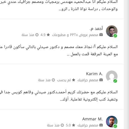
السلام عليكم انا عبدالحميد مهندس برمجيات ومصمم جرافيك عندي خبرة في 
والوحدات , دراسة نواة الذرة , الرو...
أحمد م.
مصمم عروض PPTx و مطبوعات
4.9
منذ سنة
السلام عليكم أ/ نجاة، معك مصمم و دكتور صيدلي بالتالي سأكون قادرا عل
مع العينة المرفقة قمت بالعمل ...
Karim A.
مصمم جرافيك
لم يحسب
منذ سنة
وتنفيذ كنب إلكترونية تفاعلية. أؤك...
Ammar M.
مصمم جرافيك
5.0
منذ سنة