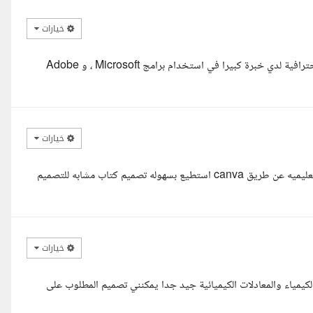
خيارات
السلام عليكم ، لقد اطلعت علي ما هو مطلوب ويمكنني تفيذة بكل دقة واحترافية لدي خبرة كبيرا في استخدام برامج Microsoft ، و Adobe
خيارات
سلام عليكم معكم ندا رافعي .. محاسبه .. ولدي خبره في تصميم الكتب التعليميه عن طريق canva استطيع بسهوله تصميم كتاب مشابه للتصميم
خيارات
يمياء والمعادلات الكيميائية جيد جدا يمكنني تصميم المطلوب على