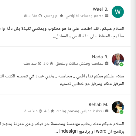
Wael B.
مصمم ومساعد افتراضي
لم يحسب
منذ سنة
سأقوم بالحفاظ على دقة النص والمعادل...
Nada R.
محاسبه ومدخل بيانات ومنسق
5.0
منذ سنة
المرفق منكم ومرفق مع خطابي تصميم ...
Rehab M.
تخطيط عمراني ومصمم وباحث
4.5
منذ سنة
السلام عليكم معك رحاب، مهندسة ومصممة جرافيك، ولدي معرفة بمنهج الك
برنامج ال word او برنامج Indesign ...