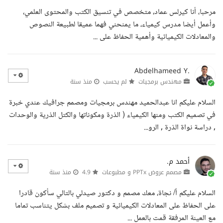
مرحبا، أنا كيرلس عماد، متخصص في تنسيق الكتب والمحتوى العلمي،
وأعمل أيضا مدرس كيمياء، ما يمنحني فهما عميقا لطبيعة النصوص
والمعادلات الكيميائية وأهمية الحفاظ على ...
Abdelhameed Y.
مهندس برمجيات
لم يحسب
منذ سنة
السلام عليكم انا عبدالحميد مهندس برمجيات ومصمم جرافيك عندي خبرة
في تصميم الكتب ومنها الكيمياء ( الذرة ومكوناتها والكتل الذرية والوحدات
, دراسة نواة الذرة , الرو...
أحمد م.
مصمم عروض PPTx و مطبوعات
4.9
منذ سنة
السلام عليكم أ/ نجاة، معك مصمم و دكتور صيدلي بالتالي سأكون قادرا
على الحفاظ على المعادلات الكيميائية و تصميم ملف بشكل يتناسب تماما
مع العينة المرفقة قمت بالعمل ...