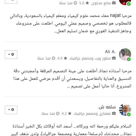
صانع محتوى
5.0
منذ سنة
مرحبا najat معك محمد علوم كيمياء ومعلم كيمياء بالسعودية، وبالتالي
فالمطلوب هو تخصصي وصميم عملي اليومي. اطلعت على مشروعك
وجاهز للتنفيذ الفوري مع ضمان تسليم العمل...
Ali A.
مطور ويب ومصمم جرافيك
4.9
منذ سنة
مرحبا أستاذه نجاة، أطلعت على عينة التصميم المرفقة وأعجبتني دقة
التنسيق والعناية بالتفاصيل، ويسعدني أن أقدم عرضي للعمل على هذا
المشروع. أنا حاليا أعمل على تصميم ...
سلمه ش.
معماري ومصمم جرافيك
4.2
منذ سنة
السلام عليكم ورحمة الله وبركاته... أسعد الله أوقاتك بكل الخير أستاذة
نجاة.... محدثتك (م.سلمة/ معمارية ومصممة جرافيك)، ولدي شغف كبير