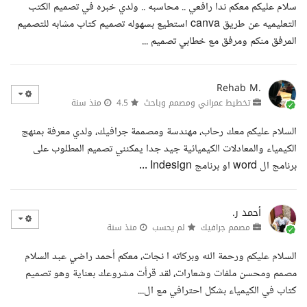
سلام عليكم معكم ندا رافعي .. محاسبه .. ولدي خبره في تصميم الكتب
التعليميه عن طريق canva استطيع بسهوله تصميم كتاب مشابه للتصميم
المرفق منكم ومرفق مع خطابي تصميم ...
Rehab M.
تخطيط عمراني ومصمم وباحث
4.5
منذ سنة
السلام عليكم معك رحاب، مهندسة ومصممة جرافيك، ولدي معرفة بمنهج
الكيمياء والمعادلات الكيميائية جيد جدا يمكنني تصميم المطلوب على
برنامج ال word او برنامج Indesign ...
أحمد ر.
مصمم جرافيك
لم يحسب
منذ سنة
السلام عليكم ورحمة الله وبركاته ا نجات، معكم أحمد راضي عبد السلام
مصمم ومحسن ملفات وشعارات، لقد قرأت مشروعك بعناية وهو تصميم
كتاب في الكيمياء بشكل احترافي مع ال...