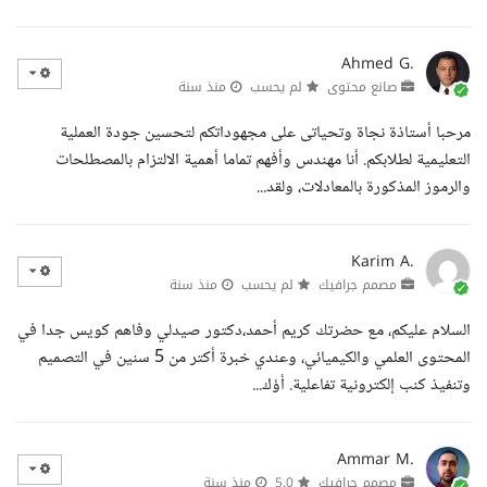
Ahmed G.
صانع محتوى
لم يحسب
منذ سنة
مرحبا أستاذة نجاة وتحياتى على مجهوداتكم لتحسين جودة العملية
التعليمية لطلابكم. أنا مهندس وأفهم تماما أهمية الالتزام بالمصطلحات
والرموز المذكورة بالمعادلات، ولقد...
Karim A.
مصمم جرافيك
لم يحسب
منذ سنة
السلام عليكم، مع حضرتك كريم أحمد،دكتور صيدلي وفاهم كويس جدا في
المحتوى العلمي والكيميائي، وعندي خبرة أكتر من 5 سنين في التصميم
وتنفيذ كنب إلكترونية تفاعلية. أؤك...
Ammar M.
مصمم جرافيك
5.0
منذ سنة