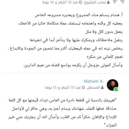
صاحب المشروع
منذ 10 أشهر و 16 يوما
أ. هشام يستلم منك المشروع ويعتبره مشروعه الخاص
يعطيه كل وقته واهتمامه ليسلمك عملا متكاملا خاليا من الأخطاء
يعمل بدون كلل ولا ملل
يتقبل ملاحظاتك ويشكرك عليها ولا يتأخر أبدا في تنفيذها
يخلص نيته لله في عمله فيعطيك أكثر مما تتصور من الجودة والابداع .
تعجز كلماتي عن شكره
وأسأل المولى عزوجل أن يكرمه بواسع فضله من نعيم الدارين.
Hisham A.
المستقل
منذ 10 أشهر و 15 يوما
"تقييمكِ بالنسبة لي قطعة نادرة من الماس، تزداد قيمتها مع كل كلمة
صادقة خطها قلمك. شهادتك وسام أعتز به، وهي حافز لي لأواصل
الإبداع والإتقان. شكراً لكِ من القلب، وأسأل الله أن يجزيكِ عني خير
الجزاء."