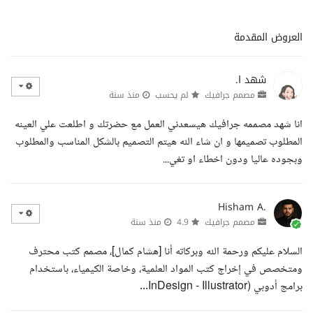
العروض المقدمة
شهد ا.
مصمم جرافيك
لم يحسب
منذ سنة
انا شهد مصممه جرافيك هيسعدني العمل مع حضرتك و اطلعت علي العينه
المطلوب تصميمها و ان شاء الله هيتم التصميم بالشكل المناسب والمطلوب
وبجوده عاليا ودون اخطاء او تغي...
Hisham A.
مصمم جرافيك
4.9
منذ سنة
السلام عليكم ورحمة الله وبركاته أنا [هشام كمال]، مصمم كتب محترف
ومتخصص في إخراج كتب المواد العلمية، وخاصة الكيمياء، باستخدام
برامج أدوبي (InDesign - Illustrator...