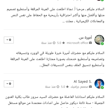
السلام عليكم ، مرحبا أ. نجاة اطلعت على العينة المرفقة وأستطيع تصميم
مثلها وأفضل منها وأكثر احترافية بأريحية مع الحفاظ على نفس النص
والمعادلات الكيميائية ، عملت ...
أميرة س.
microsoft office
5.0
منذ سنة
السلام عليكم مع حضرتك أميرة خبرة طويلة في الوورد وتنسيقاته
وتصاميمه وأستطيع خدمتك بصورة ممتازة اطلعت على العينة المرفقة
وأستطيع تنسيق الملف بنفس التنسيقات المطل...
Al Sayed S.
مصمم جرافيك
5.0
منذ سنة
السلام عليكم استاذتنا الفاضلة مع حضرتك السيد سرور طالب بكلية الفنون
الجميلة - سنة تالتة ديكور حاصل على اشادات معتمدة من موقع مستقل