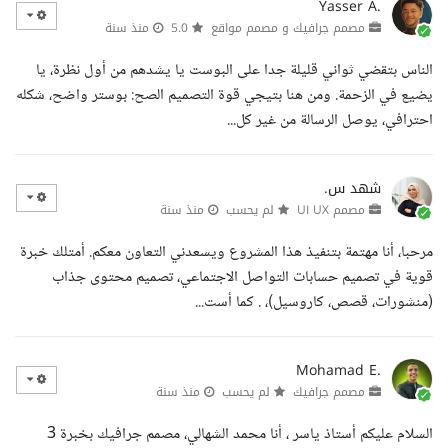
Yasser A.
مصمم جرافيك و مصمم مواقع
5.0
منذ سنة
الناس بتقضي ثواني قليلة جدا على البوست يا يشدهم من أول نظرة، يا
يضيع في الزحمة. ومن هنا بتيجي قوة التصميم الصح: بوستر واضح، شكله
احترافي، يوصل الرسالة من غير كل...
شهد س.
مصمم UI UX
لم يحسب
منذ سنة
مرحبا، أنا مهتمة بتنفيذ هذا المشروع ويسعدني التعاون معكم. أمتلك خبرة
قوية في تصميم حسابات التواصل الاجتماعي، تصميم محتوى جذاب
(منشورات، قصص، كاروسيل)، . كما أست...
Mohamad E.
مصمم جرافيك
لم يحسب
منذ سنة
السلام عليكم أستاذ ياسر ، أنا محمد الشهالي، مصمم جرافيك بخبرة 3