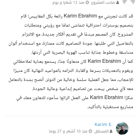
صاحب المشروع
منذ 12 شهرا و يوم
قد كانت تجربتي مع Karim Ebrahim رائعة بكل المقاييس! قام
بتصميم بوسترات احترافية تتماشى تمامًا مع رؤيتي ومتطلبات
المشروع. كان المصمم مبدعًا في تقديم أفكار جديدة، مع الالتزام
بالتفاصيل التي طلبتها. جودة التصاميم كانت ممتازة، مع استخدام ألوان
متناسقة وخطوط جذابة تناسب الهوية البصرية التي أردتها.
كما أن Karim Ebrahim كان متعاونًا جدًا، يستمع بعناية لملاحظاتي
ويقوم بالتعديلات بسرعة وكفاءة. التزامه بالمواعيد النهائية كان مثيرًا
للإعجاب، مما جعل العملية سلسة وخالية من التوتر. أنصح بشدة بالتعامل
معه لأي شخص يبحث عن تصاميم إبداعية وعالية الجودة.
شكرًا Karim Ebrahim على العمل الرائع! سأعود للتعاون معك في
مشاريع مستقبلية بالتأكيد.
Karim E.
المستقل
منذ 10 أشهر و 27 يوما