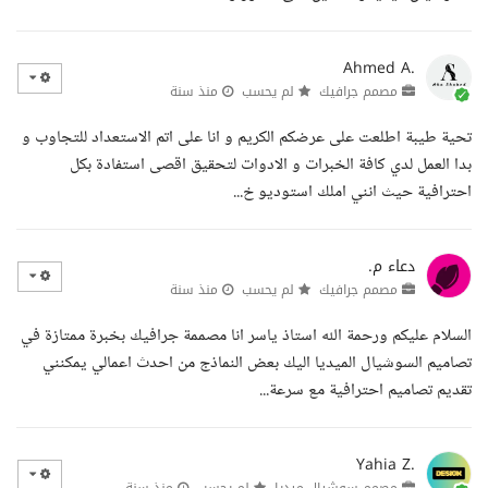
Ahmed A.
مصمم جرافيك
لم يحسب
منذ سنة
تحية طيبة اطلعت على عرضكم الكريم و انا على اتم الاستعداد للتجاوب و
بدا العمل لدي كافة الخبرات و الادوات لتحقيق اقصى استفادة بكل
احترافية حيث انني املك استوديو خ...
دعاء م.
مصمم جرافيك
لم يحسب
منذ سنة
السلام عليكم ورحمة الله استاذ ياسر انا مصممة جرافيك بخبرة ممتازة في
تصاميم السوشيال الميديا اليك بعض النماذج من احدث اعمالي يمكنني
تقديم تصاميم احترافية مع سرعة...
Yahia Z.
مصمم سوشيال ميديا
لم يحسب
منذ سنة