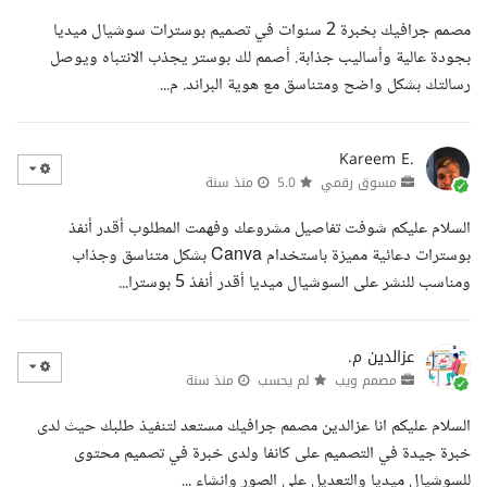
مصمم جرافيك بخبرة 2 سنوات في تصميم بوسترات سوشيال ميديا
بجودة عالية وأساليب جذابة. أصمم لك بوستر يجذب الانتباه ويوصل
رسالتك بشكل واضح ومتناسق مع هوية البراند. م...
Kareem E.
مسوق رقمي
5.0
منذ سنة
السلام عليكم شوفت تفاصيل مشروعك وفهمت المطلوب أقدر أنفذ
بوسترات دعائية مميزة باستخدام Canva بشكل متناسق وجذاب
ومناسب للنشر على السوشيال ميديا أقدر أنفذ 5 بوسترا...
عزالدين م.
مصمم ويب
لم يحسب
منذ سنة
السلام عليكم انا عزالدين مصمم جرافيك مستعد لتنفيذ طلبك حيث لدى
خبرة جيدة في التصميم على كانفا ولدى خبرة في تصميم محتوى
للسوشيال ميديا والتعديل على الصور وانشاء ...