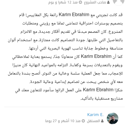
صاحب المشروع
منذ 12 شهرا و يوم
قد كانت تجربتي مع Karim Ebrahim رائعة بكل المقاييس! قام
بتصميم بوسترات احترافية تتماشى تمامًا مع رؤيتي ومتطلبات
المشروع. كان المصمم مبدعًا في تقديم أفكار جديدة، مع الالتزام
بالتفاصيل التي طلبتها. جودة التصاميم كانت ممتازة، مع استخدام ألوان
متناسقة وخطوط جذابة تناسب الهوية البصرية التي أردتها.
كما أن Karim Ebrahim كان متعاونًا جدًا، يستمع بعناية لملاحظاتي
ويقوم بالتعديلات بسرعة وكفاءة. التزامه بالمواعيد النهائية كان مثيرًا
للإعجاب، مما جعل العملية سلسة وخالية من التوتر. أنصح بشدة بالتعامل
معه لأي شخص يبحث عن تصاميم إبداعية وعالية الجودة.
شكرًا Karim Ebrahim على العمل الرائع! سأعود للتعاون معك في
مشاريع مستقبلية بالتأكيد.
Karim E.
المستقل
منذ 10 أشهر و 27 يوما