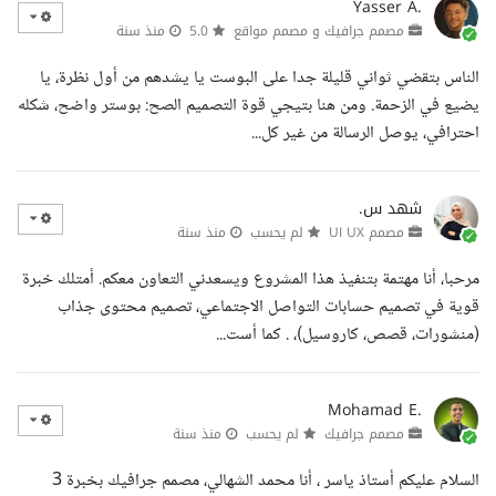
Yasser A.
مصمم جرافيك و مصمم مواقع
5.0
منذ سنة
الناس بتقضي ثواني قليلة جدا على البوست يا يشدهم من أول نظرة، يا
يضيع في الزحمة. ومن هنا بتيجي قوة التصميم الصح: بوستر واضح، شكله
احترافي، يوصل الرسالة من غير كل...
شهد س.
مصمم UI UX
لم يحسب
منذ سنة
مرحبا، أنا مهتمة بتنفيذ هذا المشروع ويسعدني التعاون معكم. أمتلك خبرة
قوية في تصميم حسابات التواصل الاجتماعي، تصميم محتوى جذاب
(منشورات، قصص، كاروسيل)، . كما أست...
Mohamad E.
مصمم جرافيك
لم يحسب
منذ سنة
السلام عليكم أستاذ ياسر ، أنا محمد الشهالي، مصمم جرافيك بخبرة 3