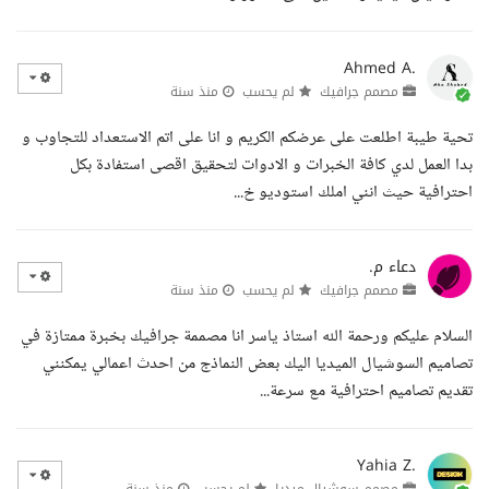
Ahmed A.
مصمم جرافيك
لم يحسب
منذ سنة
تحية طيبة اطلعت على عرضكم الكريم و انا على اتم الاستعداد للتجاوب و
بدا العمل لدي كافة الخبرات و الادوات لتحقيق اقصى استفادة بكل
احترافية حيث انني املك استوديو خ...
دعاء م.
مصمم جرافيك
لم يحسب
منذ سنة
السلام عليكم ورحمة الله استاذ ياسر انا مصممة جرافيك بخبرة ممتازة في
تصاميم السوشيال الميديا اليك بعض النماذج من احدث اعمالي يمكنني
تقديم تصاميم احترافية مع سرعة...
Yahia Z.
مصمم سوشيال ميديا
لم يحسب
منذ سنة