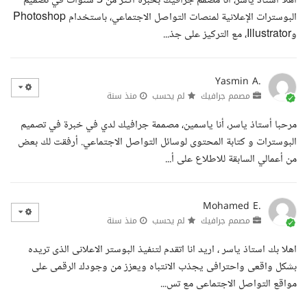
أهلا أستاذ ياسر، أنا مصمم جرافيك بخبرة أكثر من 3 سنوات في تصميم
البوسترات الإعلانية لمنصات التواصل الاجتماعي، باستخدام Photoshop
وIllustrator، مع التركيز على جذ...
Yasmin A.
مصمم جرافيك
لم يحسب
منذ سنة
مرحبا أستاذ ياسر، أنا ياسمين، مصممة جرافيك لدي في خبرة في تصميم
البوسترات و كتابة المحتوى لوسائل التواصل الاجتماعي. أرفقت لك بعض
من أعمالي السابقة للاطلاع على أ...
Mohamed E.
مصمم جرافيك
لم يحسب
منذ سنة
اهلا بك استاذ ياسر ، اريد انا اتقدم لتنفيذ البوستر الاعلانى الذى تريده
بشكل واقعى واحترافى يجذب الانتباه ويعزز من وجودك الرقمى على
مواقع التواصل الاجتماعى مع تس...