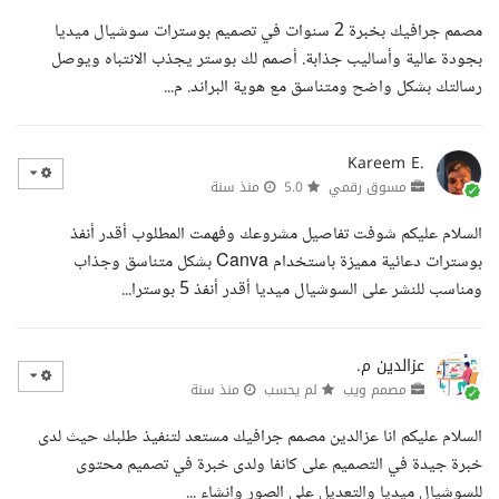
مصمم جرافيك بخبرة 2 سنوات في تصميم بوسترات سوشيال ميديا
بجودة عالية وأساليب جذابة. أصمم لك بوستر يجذب الانتباه ويوصل
رسالتك بشكل واضح ومتناسق مع هوية البراند. م...
Kareem E.
مسوق رقمي
5.0
منذ سنة
السلام عليكم شوفت تفاصيل مشروعك وفهمت المطلوب أقدر أنفذ
بوسترات دعائية مميزة باستخدام Canva بشكل متناسق وجذاب
ومناسب للنشر على السوشيال ميديا أقدر أنفذ 5 بوسترا...
عزالدين م.
مصمم ويب
لم يحسب
منذ سنة
السلام عليكم انا عزالدين مصمم جرافيك مستعد لتنفيذ طلبك حيث لدى
خبرة جيدة في التصميم على كانفا ولدى خبرة في تصميم محتوى
للسوشيال ميديا والتعديل على الصور وانشاء ...