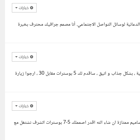
خيارات
م البوستات الدعائية لوسائل التواصل الاجتماعي. أنا مصمم جرافيك محترف بخبرة
خيارات
مرحبا استاذ ياسر ساقدم لك لك بوسترات تتوافق مع احتياجاتك التسويقية ، بشكل جذاب و انيق ، ساقدم لك 5 بوسترات مقابل 30 ، ارجوا زيارة
خيارات
السلام عليكم أستاذ ياسر انا شفت المطلوب وأقدر اقدملك الخدمة دي بتصاميم ممتازة ان شاء الله اقدر اصمملك 5-7 بوسترات اتشرف نشتغل مع