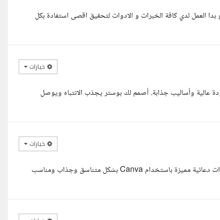
بدا العمل لدي كافة الخبرات و الادوات لتحقيق اقصى استفادة بكل
خيارات
ميديا بجودة عالية وأساليب جذابة. أصمم لك بوستر يجذب الانتباه ويوصل
خيارات
السلام عليكم شوفت تفاصيل مشروعك وفهمت المطلوب أقدر أنفذ بوسترات دعائية مميزة باستخدام Canva بشكل متناسق وجذاب ومناسب