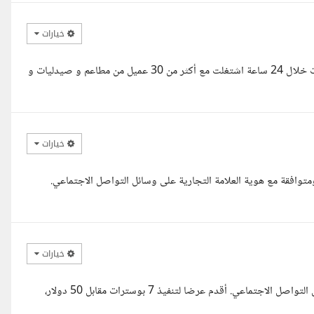
خيارات
انا عبدالرحمن خبرة ٥ سنين ك جرافيك ديزاينر استطيع تسليم ١٠ تصميمات خلال 24 ساعة اشتغلت مع أكثر من 30 عميل من مطاعم و صيدليات و
خيارات
فقة مع هوية العلامة التجارية على وسائل التواصل الاجتماعي.
خيارات
مرحبا، أنا مصمم جرافيك متخصص في تصميم البوسترات الدعائية لوسائل التواصل الاجتماعي. أقدم عرضا لتنفيذ 7 بوسترات مقابل 50 دولار،