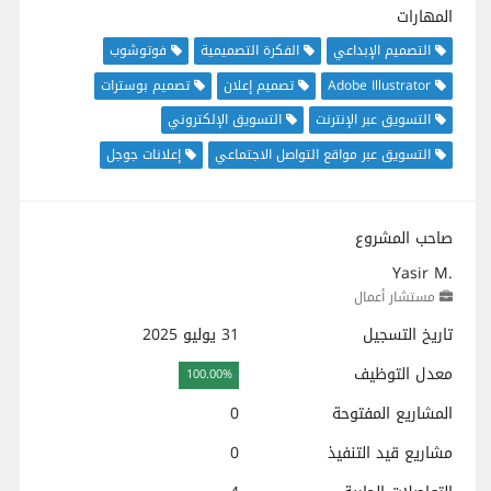
المهارات
التصميم الإبداعي
الفكرة التصميمية
فوتوشوب
Adobe Illustrator
تصميم إعلان
تصميم بوسترات
التسويق عبر الإنترنت
التسويق الإلكتروني
التسويق عبر مواقع التواصل الاجتماعي
إعلانات جوجل
صاحب المشروع
Yasir M.
مستشار أعمال
تاريخ التسجيل
31 يوليو 2025
معدل التوظيف
100.00%
المشاريع المفتوحة
0
مشاريع قيد التنفيذ
0