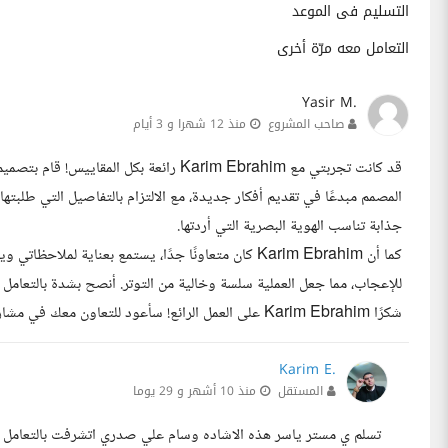
التسليم فى الموعد
التعامل معه مرّة أخرى
Yasir M.
صاحب المشروع
منذ 12 شهرا و 3 أيام
قد كانت تجربتي مع Karim Ebrahim رائعة بك
المصمم مبدعًا في تقديم أفكار جديدة، مع الالتزام بالتفاصيل التي طلب
جذابة تناسب الهوية البصرية التي أردتها.
كما أن Karim Ebrahim كان متعاونًا جدًا، يستمع بعناية ل
للإعجاب، مما جعل العملية سلسة وخالية من التوتر. أنصح بشدة بالتعام
شكرًا Karim Ebrahim على العمل الرائع! سأعود للتعاون معك في مشاريع مستقبلية بالتأكيد.
Karim E.
المستقل
منذ 10 أشهر و 29 يوما
تسلم ي مستر ياسر هذه الاشاده وسام علي صدري اتشرفت بالتعامل