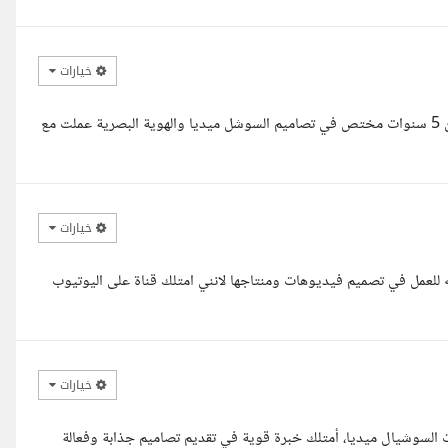
خيارات
السلام عليكم اخي الكريم معك محمود عابد مصمم جرافيك بخبرة اكثر من 5 سنوات مختص في تصاميم السوشل ميديا والهوية البصرية عملت مع
خيارات
ه للعمل في تصميم فيديوهات ومنتاجها لانني امتلك قناة على اليوتيوب
خيارات
لسوشيال ميديا، أمتلك خبرة قوية في تقديم تصاميم جذابة وفعالة