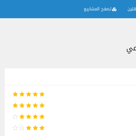
لين
تصفح المشاريع
عي