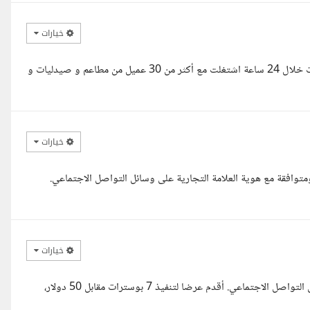
خيارات
انا عبدالرحمن خبرة ٥ سنين ك جرافيك ديزاينر استطيع تسليم ١٠ تصميمات خلال 24 ساعة اشتغلت مع أكثر من 30 عميل من مطاعم و صيدليات و
خيارات
فقة مع هوية العلامة التجارية على وسائل التواصل الاجتماعي.
خيارات
مرحبا، أنا مصمم جرافيك متخصص في تصميم البوسترات الدعائية لوسائل التواصل الاجتماعي. أقدم عرضا لتنفيذ 7 بوسترات مقابل 50 دولار،