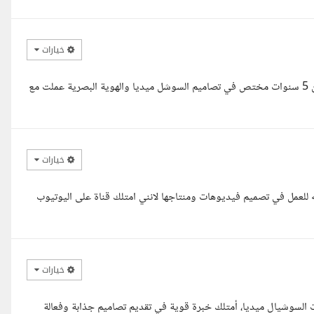
خيارات
السلام عليكم اخي الكريم معك محمود عابد مصمم جرافيك بخبرة اكثر من 5 سنوات مختص في تصاميم السوشل ميديا والهوية البصرية عملت مع
خيارات
ه للعمل في تصميم فيديوهات ومنتاجها لانني امتلك قناة على اليوتيوب
خيارات
لسوشيال ميديا، أمتلك خبرة قوية في تقديم تصاميم جذابة وفعالة