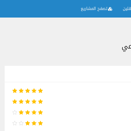
لين
تصفح المشاريع
عي