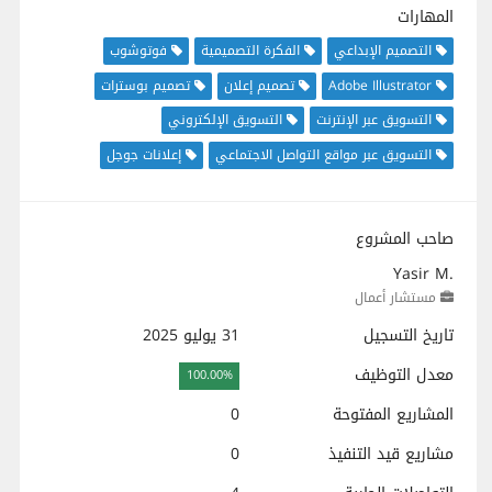
المهارات
التصميم الإبداعي
الفكرة التصميمية
فوتوشوب
Adobe Illustrator
تصميم إعلان
تصميم بوسترات
التسويق عبر الإنترنت
التسويق الإلكتروني
التسويق عبر مواقع التواصل الاجتماعي
إعلانات جوجل
صاحب المشروع
Yasir M.
مستشار أعمال
تاريخ التسجيل
31 يوليو 2025
معدل التوظيف
100.00%
المشاريع المفتوحة
0
مشاريع قيد التنفيذ
0