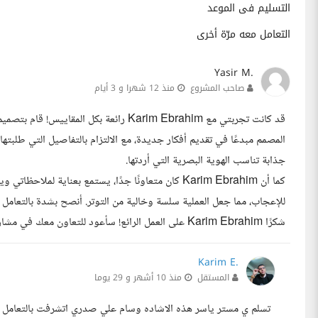
التسليم فى الموعد
التعامل معه مرّة أخرى
Yasir M.
صاحب المشروع
منذ 12 شهرا و 3 أيام
قد كانت تجربتي مع Karim Ebrahim رائعة بك
المصمم مبدعًا في تقديم أفكار جديدة، مع الالتزام بالتفاصيل التي طلب
جذابة تناسب الهوية البصرية التي أردتها.
كما أن Karim Ebrahim كان متعاونًا جدًا، يستمع بعناية ل
للإعجاب، مما جعل العملية سلسة وخالية من التوتر. أنصح بشدة بالتعام
شكرًا Karim Ebrahim على العمل الرائع! سأعود للتعاون معك في مشاريع مستقبلية بالتأكيد.
Karim E.
المستقل
منذ 10 أشهر و 29 يوما
تسلم ي مستر ياسر هذه الاشاده وسام علي صدري اتشرفت بالتعامل