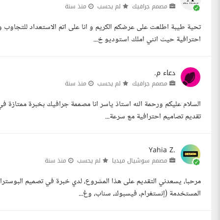
مصمم جرافيك
لم يحسب
منذ سنة
تحية طيبة اطلعت على عرضكم الكريم و انا على اتم الاستعداد للتجاوب و 
احترافية حيث انني املك استوديو خ...
دعاء م.
مصمم جرافيك
لم يحسب
منذ سنة
السلام عليكم ورحمة الله استاذ ياسر انا مصممة جرافيك بخبرة ممتازة ف
تقديم تصاميم احترافية مع سرعة...
Yahia Z.
مصمم سوشيال ميديا
لم يحسب
منذ سنة
مرحبا، يسعدني التقديم على هذا المشروع، لدي خبرة في تصميم البوسترا
المستخدمة (إنستغرام، فيسبوك، سناب، وغ...