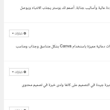
ميديا بجودة عالية وأساليب جذابة. أصمم لك بوستر يجذب الانتباه ويوصل
خيارات
السلام عليكم شوفت تفاصيل مشروعك وفهمت المطلوب أقدر أنفذ بوسترات دعائية مميزة باستخدام Canva بشكل متناسق وجذاب ومناسب
خيارات
خبرة جيدة في التصميم على كانفا ولدى خبرة في تصميم محتوى