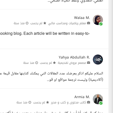
العلمي، التغذوي، ونمط الحياة الصحي...
Walaa M.
معلم رياضيات ومحاسب مالي
لم يحسب
منذ سنة
cooking blog. Each article will be written in easy-to-
Yahya Abdullah R.
مصمم عروض تقديمية
لم يحسب
منذ سنة
(أكاديمية) وليست ترجمة مواقع او قو...
Armia M.
كاتب محتوى و كتب و محرر
لم يحسب
منذ سنة