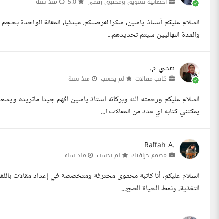
أخصائية تسويق ومحتوى رقمي
5.0
منذ سنة
والمدة النهائيين سيتم تحديدهم...
ضحي م.
كاتب مقالات
لم يحسب
منذ سنة
السلام عليكم ورحمته الله وبركاته استاذ ياسين افهم جيدا ماتريده ويس
يمكنني كتابه اي عدد من المقالات ا...
Raffah A.
مصمم جرافيك
لم يحسب
منذ سنة
السلام عليكم، أنا كاتبة محتوى محترفة ومتخصصة في إعداد مقالات باللغة
التغذية، ونمط الحياة الصح...