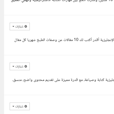
وعليكم السلام، أنا أرميا، كاتب تسويقي واستشاري محتوى بخبرة أكتر من 10 سنين، وقدرت أدمج بين مهارات الكتابة الاستراتيجية وفهمي العميق
خيارات
و عليكم السلام ورحمة الله وبركاته أنا كاتبة محتوى محترفة ومتقنة للغة الإنجليزية أقدر أكتب لك 10 مقالات عن وصفات الطبخ شهريا كل مقال
خيارات
لإنجليزية كتابة وصياغة، مع قدرة مميزة على تقديم محتوى واضح، منسق،
خيارات