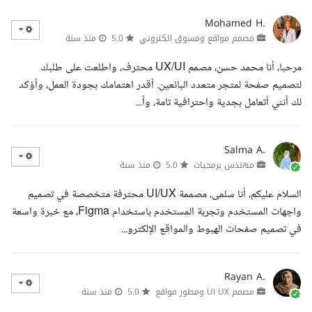
Mohamed H.
مصمم مواقع ومسوق الكتروني
5.0
منذ سنة
مرحبا، أنا محمد حسن، مصمم UX/UI محترف، واطلعت على طلبك
لتصميم صفحة لمتجر متعدد البائعين. أقدر اهتمامك بجودة العمل، وأؤكد
لك أنني أتعامل بجدية واحترافية تامة، وأ...
Salma A.
مهندس برمجيات
5.0
منذ سنة
السلام عليكم، أنا سلمى، مصممة UI/UX محترفة متخصصة في تصميم
واجهات المستخدم وتجربة المستخدم باستخدام Figma، مع خبرة واسعة
في تصميم صفحات الهبوط والمواقع الإلكترو...
Rayan A.
مصمم UI UX ومطور مواقع
5.0
منذ سنة