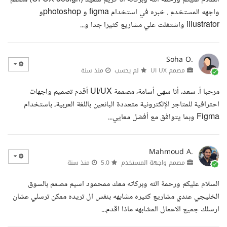
واجهه المستخدم . خبره في استخدام figma و photoshopو
illustrator واشتغلت علي مشاريع كثيرا جدا و...
Soha O.
مصمم UI UX
لم يحسب
منذ سنة
مرحبا أ. سعد، أنا سهى أسامة، مصممة UI/UX أقدم تصميم واجهات
احترافية للمتاجر الإلكترونية متعددة البائعين باللغة العربية، باستخدام
Figma وبما يتوافق مع أفضل معايي...
Mahmoud A.
مصمم واجهة المستخدم
5.0
منذ سنة
السلام عليكم ورحمة الله وبركاته معك ممحمود اسيم مصمم بالسوق
الخليجي عندي مشاريع كثيره مشابهه بنفس ال تريده ممكن ترسلي عشان
ارسلك جميع الاعمال المشابهه ماذا اقدم...