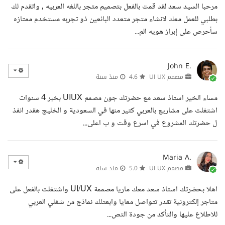
مرحبا السيد سعد لقد قمت بالفعل بتصميم متجر باللغه العربيه , واتقدم لك
بطلبي للعمل معك لانشاء متجر متعدد البائعين ذو تجربه مستخدم ممتازه
سأحرص على إبراز هويه الم...
John E.
مصمم UI UX
4.6
منذ سنة
مساء الخير استاذ سعد مع حضرتك جون مصمم UIUX بخبر 4 سنوات
اشتغلت على مشاريع بالعربي كتير منها في السعودية و الخليج هقدر انفذ
ل حضرتك المشروع في اسرع وقت و ب اعلى...
Maria A.
مصمم UI UX
5.0
منذ سنة
اهلا بحضرتك استاذ سعد معك ماريا مصممة UI/UX واشتغلت بالفعل على
متاجر إلكترونية تقدر تتواصل معايا وابعتلك نماذج من شغلي العربي
للاطلاع عليها والتأكد من جودة التص...