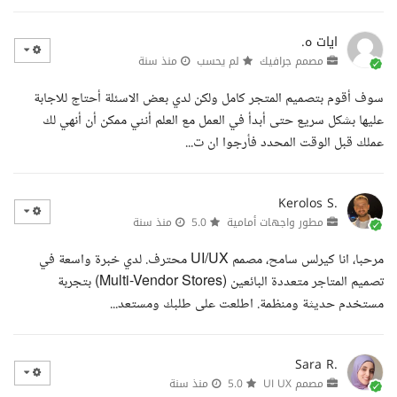
ايات ه.
مصمم جرافيك
لم يحسب
منذ سنة
سوف أقوم بتصميم المتجر كامل ولكن لدي بعض الاسئلة أحتاج للاجابة
عليها بشكل سريع حتى أبدأ في العمل مع العلم أنني ممكن أن أنهي لك
عملك قبل الوقت المحدد فأرجوا ان ت...
Kerolos S.
مطور واجهات أمامية
5.0
منذ سنة
مرحبا، انا كيرلس سامح، مصمم UI/UX محترف. لدي خبرة واسعة في
تصميم المتاجر متعددة البائعين (Multi-Vendor Stores) بتجربة
مستخدم حديثة ومنظمة. اطلعت على طلبك ومستعد...
Sara R.
مصمم UI UX
5.0
منذ سنة