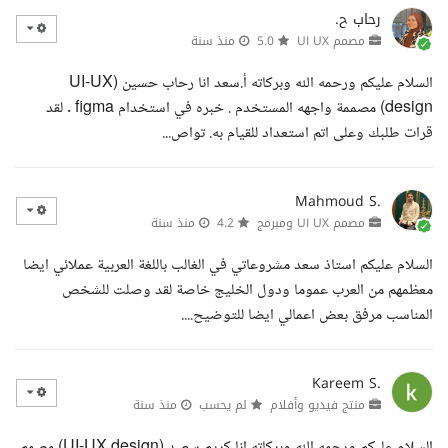
رحاب ح.
مصمم UI UX
5.0
منذ سنة
السلام عليكم ورحمه الله وبركاته أ.سعد انا رحاب حسين (UI-UX
design) مصممة واجهه المستخدم . خبره في استخدام figma . لقد
قرات طلبك وعلى اتم استعداد للقيام به. تواص...
Mahmoud S.
مصمم UI UX ومبرمج
4.2
منذ سنة
السلام عليكم استاذ سعد مشروعاتي في الغالب باللغة العربية عملائي ايضا
معظمهم من العرب عموما ودول الخليج خاصة لقد وصلت للشخص
المناسب مرفق بعض اعمالي ايضا للتوضيح....
Kareem S.
منتج فيديو وأفلام
لم يحسب
منذ سنة
السلام عليكم ورحمه الله وبركاته انا كريم سعيد (UI-UX design) مصمم