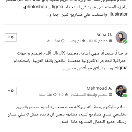
واجهه المستخدم . خبره في استخدام figma و photoshopو
illustrator واشتغلت علي مشاريع كثيرا جدا و...
Soha O.
مصمم UI UX
لم يحسب
منذ سنة
مرحبا أ. سعد، أنا سهى أسامة، مصممة UI/UX أقدم تصميم واجهات
احترافية للمتاجر الإلكترونية متعددة البائعين باللغة العربية، باستخدام
Figma وبما يتوافق مع أفضل معايي...
Mahmoud A.
مصمم واجهة المستخدم
5.0
منذ سنة
السلام عليكم ورحمة الله وبركاته معك ممحمود اسيم مصمم بالسوق
الخليجي عندي مشاريع كثيره مشابهه بنفس ال تريده ممكن ترسلي عشان
ارسلك جميع الاعمال المشابهه ماذا اقدم...