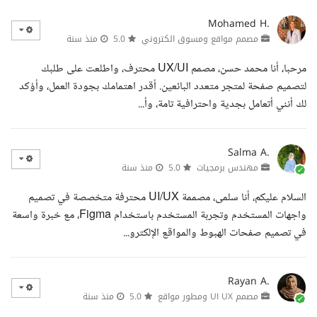
Mohamed H.
مصمم مواقع ومسوق الكتروني
5.0
منذ سنة
مرحبا، أنا محمد حسن، مصمم UX/UI محترف، واطلعت على طلبك
لتصميم صفحة لمتجر متعدد البائعين. أقدر اهتمامك بجودة العمل، وأؤكد
لك أنني أتعامل بجدية واحترافية تامة، وأ...
Salma A.
مهندس برمجيات
5.0
منذ سنة
السلام عليكم، أنا سلمى، مصممة UI/UX محترفة متخصصة في تصميم
واجهات المستخدم وتجربة المستخدم باستخدام Figma، مع خبرة واسعة
في تصميم صفحات الهبوط والمواقع الإلكترو...
Rayan A.
مصمم UI UX ومطور مواقع
5.0
منذ سنة