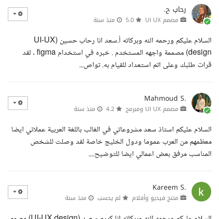
رحاب ح.
مصمم UI UX
5.0
منذ سنة
السلام عليكم ورحمه الله وبركاته أ.سعد انا رحاب حسين (UI-UX
design) مصممة واجهه المستخدم . خبره في استخدام figma . لقد
قرات طلبك وعلى اتم استعداد للقيام به. تواص...
Mahmoud S.
مصمم UI UX ومبرمج
4.2
منذ سنة
السلام عليكم استاذ سعد مشروعاتي في الغالب باللغة العربية عملائي ايضا
معظمهم من العرب عموما ودول الخليج خاصة لقد وصلت للشخص
المناسب مرفق بعض اعمالي ايضا للتوضيح....
Kareem S.
منتج فيديو وأفلام
لم يحسب
منذ سنة
السلام عليكم ورحمه الله وبركاته انا كريم سعيد (UI-UX design) مصمم