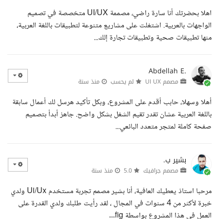
اهلا بحضرتك أنا سارة راضي، مصممة UI/UX متخصصة في تصميم
الواجهات بالعربية. اشتغلت على مشاريع متنوعة لتطبيقات باللغة العربية،
منها تطبيقات صحية وتطبيقات تجارة إلك...
Abdellah E.
مصمم UI UX
لم يحسب
منذ سنة
أهلا وسهلا، حابب أقدم على المشروع، وبكل تأكيد هرسل لك أعمال سابقة
باللغة العربية عشان تقدر تقيم الشغل بشكل واضح. جاهز أبدأ بتصميم
صفحة كاملة لمتجر متعدد البائعي...
بشير ب.
مصمم جرافيك
5.0
منذ سنة
مرحبا استاذ يعطيك العافية، أنا بشير مصمم تجربة مستخدم Ui/Ux ولدي
خبرة لأكثر من 4 سنوات في المجال ، لقد رأيت طلبك ولدي القدرة على
العمل في هذا المشروع بواسطة fig...