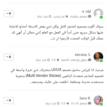
ايات ه.
مصمم جرافيك
لم يحسب
منذ سنة
سوف أقوم بتصميم المتجر كامل ولكن لدي بعض الاسئلة أحتاج للاجابة
عليها بشكل سريع حتى أبدأ في العمل مع العلم أنني ممكن أن أنهي لك
عملك قبل الوقت المحدد فأرجوا ان ت...
Kerolos S.
مطور واجهات أمامية
5.0
منذ سنة
مرحبا، انا كيرلس سامح، مصمم UI/UX محترف. لدي خبرة واسعة في
تصميم المتاجر متعددة البائعين (Multi-Vendor Stores) بتجربة
مستخدم حديثة ومنظمة. اطلعت على طلبك ومستعد...
Sara R.
مصمم UI UX
5.0
منذ سنة