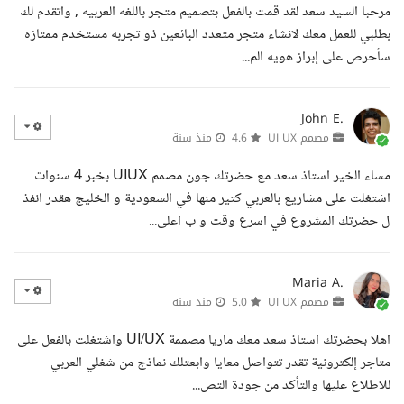
مرحبا السيد سعد لقد قمت بالفعل بتصميم متجر باللغه العربيه , واتقدم لك
بطلبي للعمل معك لانشاء متجر متعدد البائعين ذو تجربه مستخدم ممتازه
سأحرص على إبراز هويه الم...
John E.
مصمم UI UX
4.6
منذ سنة
مساء الخير استاذ سعد مع حضرتك جون مصمم UIUX بخبر 4 سنوات
اشتغلت على مشاريع بالعربي كتير منها في السعودية و الخليج هقدر انفذ
ل حضرتك المشروع في اسرع وقت و ب اعلى...
Maria A.
مصمم UI UX
5.0
منذ سنة
اهلا بحضرتك استاذ سعد معك ماريا مصممة UI/UX واشتغلت بالفعل على
متاجر إلكترونية تقدر تتواصل معايا وابعتلك نماذج من شغلي العربي
للاطلاع عليها والتأكد من جودة التص...