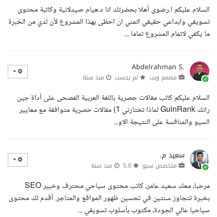
السلام عليكم ا.رضوى أهلا بحضرتك انا د.هيام صيدلانية وكاتبة محتوى
تسويقي وابداعي حقيقي اتمني ان احظى بهذا المشروع لأن لدي من الخبرة
ما يكفي لاتمام المشروع تماما ...
Abdelrahman S.
مصمم ويب
لم يحسب
منذ سنة
السلام عليكم كاتب مقالات حصرية باللغة العربية الفصحى على أداة جين
رانك GuinRank لماذا تختارني 1) مقالات حصرية متوافقة مع معايير
السيو والمنافسة على النتيجة الاو...
سعيد م.
متخصص سيو
5.0
منذ سنة
مرحبا، معك سعيد عامر، كاتب محتوى سياحي محترف وخبير SEO
بخبرة تتجاوز سنتين في تحسين ظهور المواقع والمتاجر. أقدم لك محتوى
سياحيا عالي الجودة، مكتوب بأسلوب تسويقي ...