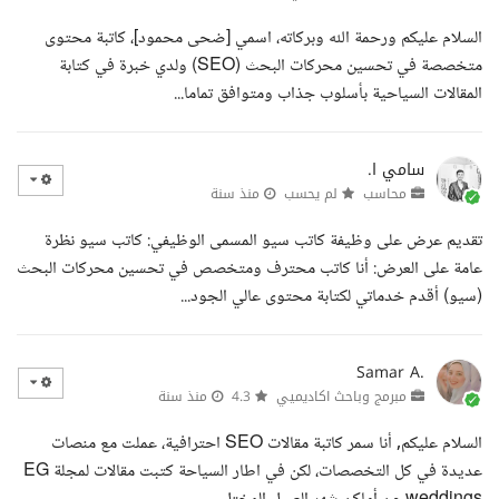
السلام عليكم ورحمة الله وبركاته، اسمي [ضحى محمود]، كاتبة محتوى
متخصصة في تحسين محركات البحث (SEO) ولدي خبرة في كتابة
المقالات السياحية بأسلوب جذاب ومتوافق تماما...
سامي ا.
محاسب
لم يحسب
منذ سنة
تقديم عرض على وظيفة كاتب سيو المسمى الوظيفي: كاتب سيو نظرة
عامة على العرض: أنا كاتب محترف ومتخصص في تحسين محركات البحث
(سيو) أقدم خدماتي لكتابة محتوى عالي الجود...
Samar A.
مبرمج وباحث اكاديميي
4.3
منذ سنة
السلام عليكم, أنا سمر كاتبة مقالات SEO احترافية، عملت مع منصات
عديدة في كل التخصصات، لكن في اطار السياحة كتبت مقالات لمجلة EG