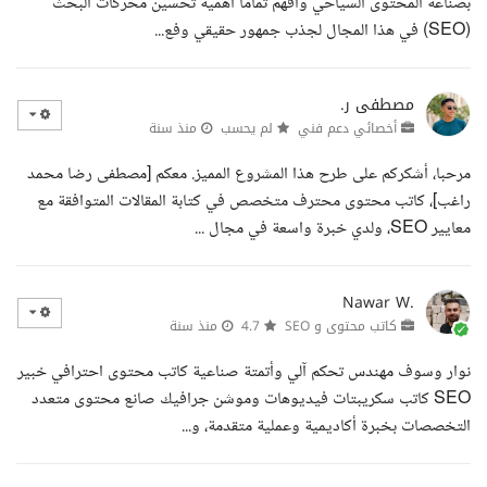
بصناعة المحتوى السياحي وأفهم تماما أهمية تحسين محركات البحث
(SEO) في هذا المجال لجذب جمهور حقيقي وفع...
مصطفى ر.
أخصائي دعم فني
لم يحسب
منذ سنة
مرحبا، أشكركم على طرح هذا المشروع المميز. معكم [مصطفى رضا محمد
راغب]، كاتب محتوى محترف متخصص في كتابة المقالات المتوافقة مع
معايير SEO، ولدي خبرة واسعة في مجال ...
Nawar W.
كاتب محتوى و SEO
4.7
منذ سنة
نوار وسوف مهندس تحكم آلي وأتمتة صناعية كاتب محتوى احترافي خبير
SEO كاتب سكريبتات فيديوهات وموشن جرافيك صانع محتوى متعدد
التخصصات بخبرة أكاديمية وعملية متقدمة، و...