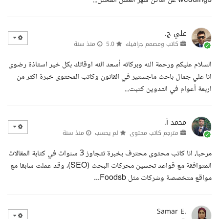
weddings عن أماكن شهر العسل المختل...
علي ج.
كاتب ومصمم جرافيك
5.0
منذ سنة
السلام عليكم ورحمة الله وبركاته أسعد الله اوقاتك بكل خير استاذة رضوى
انا علي جمال باحث ماجستير في القانون وكاتب المحتوى خبرة اكثر من
اربعة أعوام في التدوين كتبت...
محمد أ.
مترجم كاتب محتوى
لم يحسب
منذ سنة
مرحبا، انا كاتب محتوى محترف بخبرة تتجاوز 3 سنوات في كتابة المقالات
المتوافقة مع قواعد تحسين محركات البحث (SEO)، وقد عملت سابقا مع
مواقع متخصصة وشركات مثل Foodsb...
Samar E.