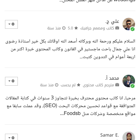
weddings عن أماكن شهر العسل المختل...
علي ج.
كاتب ومصمم جرافيك
5.0
منذ سنة
السلام عليكم ورحمة الله وبركاته أسعد الله اوقاتك بكل خير استاذة رضوى
انا علي جمال باحث ماجستير في القانون وكاتب المحتوى خبرة اكثر من
اربعة أعوام في التدوين كتبت...
محمد أ.
مترجم كاتب محتوى
لم يحسب
منذ سنة
مرحبا، انا كاتب محتوى محترف بخبرة تتجاوز 3 سنوات في كتابة المقالات
المتوافقة مع قواعد تحسين محركات البحث (SEO)، وقد عملت سابقا مع
مواقع متخصصة وشركات مثل Foodsb...
Samar E.