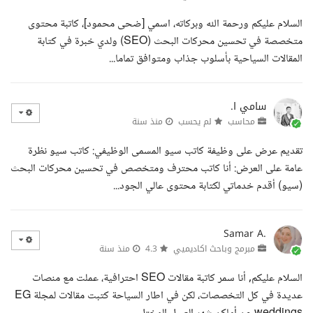
السلام عليكم ورحمة الله وبركاته، اسمي [ضحى محمود]، كاتبة محتوى
متخصصة في تحسين محركات البحث (SEO) ولدي خبرة في كتابة
المقالات السياحية بأسلوب جذاب ومتوافق تماما...
سامي ا.
محاسب
لم يحسب
منذ سنة
تقديم عرض على وظيفة كاتب سيو المسمى الوظيفي: كاتب سيو نظرة
عامة على العرض: أنا كاتب محترف ومتخصص في تحسين محركات البحث
(سيو) أقدم خدماتي لكتابة محتوى عالي الجود...
Samar A.
مبرمج وباحث اكاديميي
4.3
منذ سنة
السلام عليكم, أنا سمر كاتبة مقالات SEO احترافية، عملت مع منصات
عديدة في كل التخصصات، لكن في اطار السياحة كتبت مقالات لمجلة EG