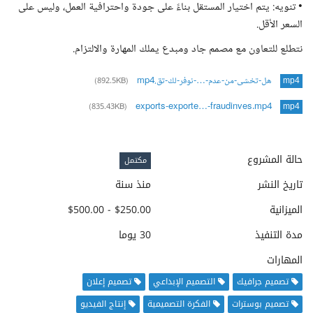
• تنويه: يتم اختيار المستقل بناءً على جودة واحترافية العمل، وليس على
السعر الأقل.
نتطلع للتعاون مع مصمم جاد ومبدع يملك المهارة والالتزام.
هل-تخشى-من-عدم-…-نوفر-لك-تق.mp4
(892.5KB)
mp4
exports-exporte…-fraudinves.mp4
(835.43KB)
mp4
حالة المشروع
مكتمل
تاريخ النشر
منذ سنة
الميزانية
$250.00 - $500.00
مدة التنفيذ
30 يوما
المهارات
تصميم جرافيك
التصميم الإبداعي
تصميم إعلان
تصميم بوسترات
الفكرة التصميمية
إنتاج الفيديو