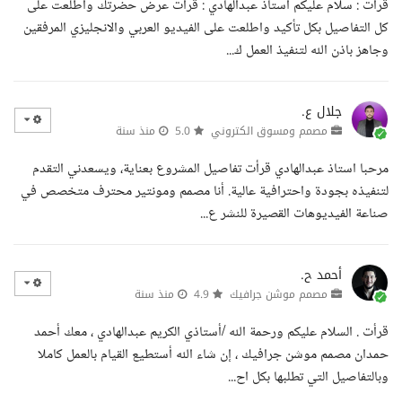
قرأت : سلام عليكم استاذ عبدالهادي : قرأت عرض حضرتك واطلعت على
كل التفاصيل بكل تأكيد واطلعت على الفيديو العربي والانجليزي المرفقين
وجاهز باذن الله لتنفيذ العمل ك...
جلال ع.
مصمم ومسوق الكتروني
5.0
منذ سنة
مرحبا استاذ عبدالهادي قرأت تفاصيل المشروع بعناية، ويسعدني التقدم
لتنفيذه بجودة واحترافية عالية. أنا مصمم ومونتير محترف متخصص في
صناعة الفيديوهات القصيرة للنشر ع...
أحمد ح.
مصمم موشن جرافيك
4.9
منذ سنة
قرأت . السلام عليكم ورحمة الله /أستاذي الكريم عبدالهادي ، معك أحمد
حمدان مصمم موشن جرافيك ، إن شاء الله أستطيع القيام بالعمل كاملا
وبالتفاصيل التي تطلبها بكل اح...