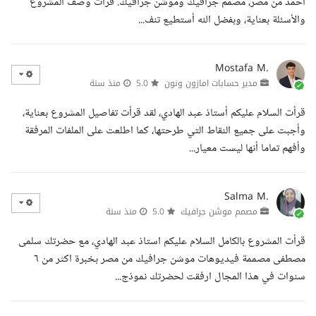
أحمد من مصر، مصمم جرافيك وموشن جرافيك. قرأت وصف المشروع
والأسئلة بعناية، وبفضل الله أستطيع تنف...
Mostafa M.
مدير حسابات امازون ونون
5.0
منذ سنة
قرأت السلام عليكم أستاذ عبد الهادي، لقد قرأت تفاصيل المشروع بعناية،
وأجبت على جميع النقاط التي طرحتها، كما اطلعت على الملفات المرفقة
وأفهم تماما أنها ليست معيار...
Salma M.
مصمم موشن جرافيك
5.0
منذ سنة
قرأت المشروع بالكامل السلام عليكم استاذ عبد الهادي، مع حضرتك سلمى
مصطفى مصممة فيديوهات موشن جرافيك من مصر بخبرة اكثر من ٦
سنوات في هذا المجال ارفقت لحضرتك نموذج...