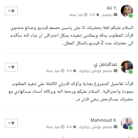
Ali Y.
تصميم
5.0
منذ سنة
السلام عليكم اهلا بحضرتك انا على ياسين مصمم فيديو وصانع محتوى
قرأت المطلوب بدقه ويمكننى تنفيذه بشكل احترافى ان شاء الله سأقدم
الى حضرتك عدد 2 فيديو بالشكل المطل...
عبدالرحمن ي.
مصمم موشن جرافيك
4.9
منذ سنة
قرأت تفاصيل المشروع بعناية وأؤكد قدرتي الكاملة علي تنفيذ المطلوب
بجودة واحترافية . السلام عليكم ورحمة الله وبركاته أستاذ عبدالهادي مع
حضرتك عبدالرحمن يحي فنان م...
Mahmoud K.
مصمم موشن جرافيك
4.8
منذ سنة