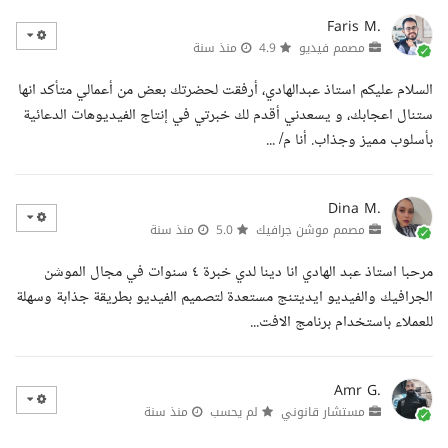
Faris M.
مصمم فيديو
4.9
منذ سنة
السلام عليكم استاذ عبدالهادي، أرفقت لحضرتك بعض من أعمالي متأكد انها
ستنال اعجابك، و يسعدني أقدم لك خبرتي في إنتاج الفيديوهات الدعائية
بأسلوب مميز وجذاب. أنا م/ ...
Dina M.
مصمم موشن جرافيك
5.0
منذ سنة
مرحبا استاذ عبد الهادي انا دينا لدي خبرة ٤ سنوات في مجال الموشن
الجرافيك والفيديو ايديتنج مستعدة لتصميم الفيديو بطريقة جذابة وسهلة
للعملاء باستخدام برنامج الافت...
Amr G.
مستشار قانوني
لم يحسب
منذ سنة