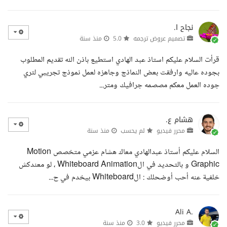
نجاح ا.
تصميم عروض ترجمه
5.0
منذ سنة
قرأت السلام عليكم استاذ عبد الهادي استطيع باذن الله تقديم المطلوب
بجوده عاليه وارفقت بعض النماذج وجاهزه لعمل نموذج تجريبي لتري
جوده العمل معكم مصصمه جرافيك ومتر...
هشام ع.
محرر فيديو
لم يحسب
منذ سنة
السلام عليكم أستاذ عبدالهادي معاك هشام عزمي متخصص Motion
Graphic و بالتحديد في الWhiteboard Animation ، لو معندكش
خلفية عنه أحب أوضحلك : الWhiteboard بيخدم في ح...
Ali A.
محرر فيديو
3.0
منذ سنة