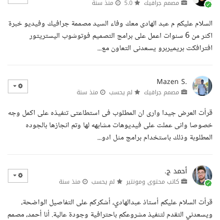
مصمم جرافيك
5.0
منذ سنة
السلام عليكم م عبد الهادى معك وفاء السيد مصممة جرافيك وفيديو خبرة
اكثر من 6 سنوات اعمل على برامج التصميم فوتوشوب اليستريتور
افترافكت بريميربرو يسعدنى التعاون مع...
Mazen S.
مصمم جرافيك
لم يحسب
منذ سنة
قرأت العرض جيدا وارى ان المطلوب فى استطاعتى تنفيذه على اكمل وجه
خصوصا وانى عملت على فيديوهات مشابهه لها وتم انجازها بالجوده
المطلوبة وذلك باستخدام برامج مثل ادو...
أحمد ج.
كاتب محتوى ومونتير
لم يحسب
منذ سنة
قرأت السلام عليكم أستاذ عبدالهادي، أشكركم على التفاصيل الواضحة،
ويسعدني التقدم لتنفيذ مشروعكم باحترافية وجودة عالية. أنا أحمد، مصمم