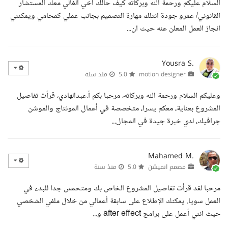
السلام عليكم ورحمة الله وبركاته كيف حالك اخي الغالي معك المستشار
القانوني/ عمرو جودة انتلك مهارة التصميم بجانب عملي كمحامي ويمكنني
انجاز العمل المعلن عنه حيث ان...
Yousra S.
motion designer
5.0
منذ سنة
وعليكم السلام ورحمة الله وبركاته، مرحبا بكم أ.عبدالهادي، قرأت تفاصيل
المشروع بعناية، معكم يسرا، متخصصة في أعمال المونتاج والموشن
جرافيك، لدي خبرة جيدة في المجال...
Mahamed M.
مصمم انميشن
5.0
منذ سنة
مرحبا لقد قرأت تفاصيل المشروع الخاص بك ومتحمس جدا للبدء في
العمل سويا. يمكنك الإطلاع على سابقة أعمالي من خلال ملفي الشخصي
حيث انني أعمل على برامج after effect و...